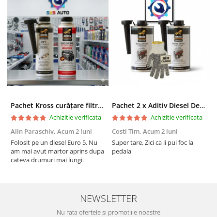
Pachet Kross curățare filtru particule DPF și etanșare ulei 250 ml + 250 ml
Pachet 2 x Aditiv Diesel Detox Premium Kross - Curățare Completă, +5 Puncte Cetanic & Protecție DPF/EGR
Achizitie verificata
Achizitie verificata
Alin Paraschiv,
Acum 2 luni
Costi Tim,
Acum 2 luni
G
Folosit pe un diesel Euro 5. Nu
Super tare. Zici ca ii pui foc la
S
am mai avut martor aprins dupa
pedala
S
cateva drumuri mai lungi.
NEWSLETTER
Nu rata ofertele si promotiile noastre