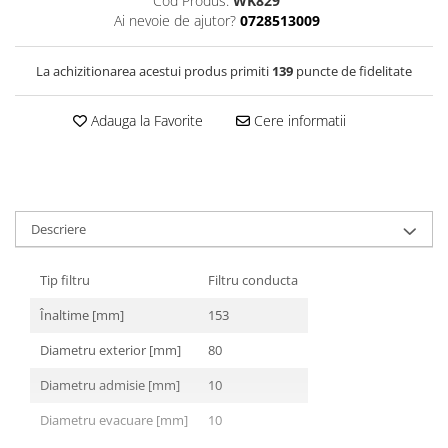
Cod Produs:
WK829
Filtre Combustibil
Ai nevoie de ajutor?
0728513009
Filtre Habitaclu
La achizitionarea acestui produs primiti
139
puncte de fidelitate
Filtre Ulei
Intretinere si Cosmetica Auto
Adauga la Favorite
Cere informatii
Produse Cosmetica Auto
Produse curatare interior auto
Spuma activa & detergenti auto
Accesorii Auto
Descriere
Accesorii telefoane mobile
Tip filtru
Filtru conducta
Cabluri Curent Auto
Cabluri si adaptoare telefoane
Înaltime [mm]
153
Echipamente Service
Diametru exterior [mm]
80
Huse Auto
Diametru admisie [mm]
10
Incarcatoare telefoane mobile
Diametru evacuare [mm]
10
Parasolare Auto