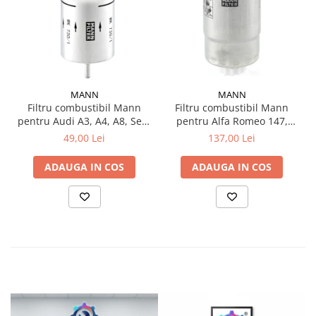
MANN
MANN
Filtru combustibil Mann
Filtru combustibil Mann
pentru Audi A3, A4, A8, Seat
pentru Alfa Romeo 147,
Leon, Toledo, Skoda
156, 166, GT BMC Megastar
49,00 Lei
137,00 Lei
Octavia, VW Golf IV, Bora
Fiat Doblo, Stilo Lancia
Thesis, Lybra LDV Maxus si
ADAUGA IN COS
ADAUGA IN COS
Piaggio Porter