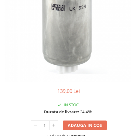
10W60
15W40
20W50
0W12
AdBlue
Aditivi Auto
Antigel
Lichid de Frana
Lichid de Parbriz
Ulei Cutie de Viteze
139,00 Lei
Ulei Servodirectie
Uleiuri Hidraulice
IN STOC
Durata de livrare:
24-48h
Vaselina si Lubrifianti Auto
Filtre Auto
ADAUGA IN COS
Filtre Aer