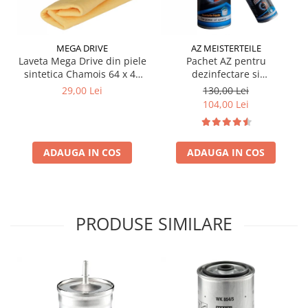
Testere si diagnoza auto
Odorizante Auto
MEGA DRIVE
AZ MEISTERTEILE
Parfum Original
Laveta Mega Drive din piele
Pachet AZ pentru
sintetica Chamois 64 x 43
dezinfectare si
Parfum Auto
cm
improspatare instalatie
29,00 Lei
130,00 Lei
auto AC
Odorizante grila
104,00 Lei
ADAUGA IN COS
ADAUGA IN COS
PRODUSE SIMILARE