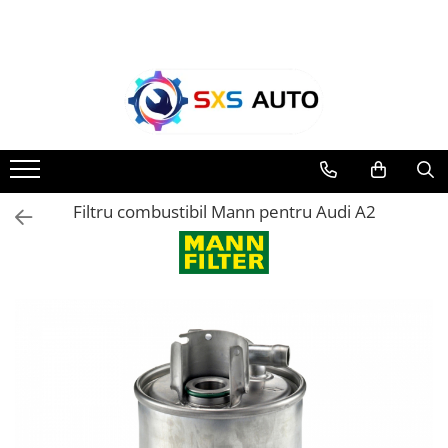
Toate Produsele
Uleiuri si Lichide
Ulei Motor Original și Aftermarket
- 0W20, 5W30, 5W40 - SXS Auto
0W16
Filtru combustibil Mann pentru Audi A2
0W20
0W30
0W40
5W20
5W30
5W40
5W50
10W30
10W40
10W50