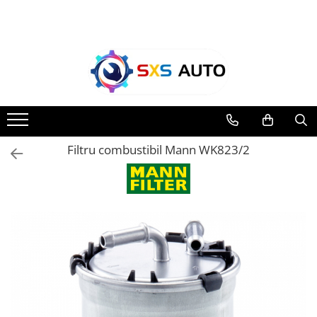
Toate Produsele
Uleiuri si Lichide
Ulei Motor Original și Aftermarket
- 0W20, 5W30, 5W40 - SXS Auto
0W16
Filtru combustibil Mann WK823/2
0W20
0W30
0W40
5W20
5W30
5W40
5W50
10W30
10W40
10W50