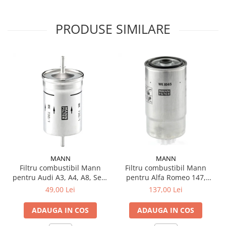
Testere si diagnoza auto
PRODUSE SIMILARE
Odorizante Auto
Parfum Original
Parfum Auto
Odorizante grila
MANN
MANN
Filtru combustibil Mann
Filtru combustibil Mann
pentru Audi A3, A4, A8, Seat
pentru Alfa Romeo 147,
Leon, Toledo, Skoda
156, 166, GT BMC Megastar
49,00 Lei
137,00 Lei
Octavia, VW Golf IV, Bora
Fiat Doblo, Stilo Lancia
Thesis, Lybra LDV Maxus si
ADAUGA IN COS
ADAUGA IN COS
Piaggio Porter