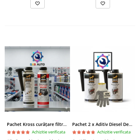
Pachet Kross curățare filtru particule DPF și etanșare ulei 250 ml + 250 ml
Pachet 2 x Aditiv Diesel Detox Premium Kross - Curățare Completă, +5 Puncte Cetanic & Protecție DPF/EGR
Achizitie verificata
Achizitie verificata