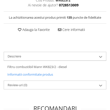
Cod Produs:
WK823/2
Filtre Combustibil
Ai nevoie de ajutor?
0728513009
Filtre Habitaclu
La achizitionarea acestui produs primiti
135
puncte de fidelitate
Filtre Ulei
Intretinere si Cosmetica Auto
Adauga la Favorite
Cere informatii
Produse Cosmetica Auto
Produse curatare interior auto
Spuma activa & detergenti auto
Accesorii Auto
Descriere
Accesorii telefoane mobile
Filtru combustibil Mann WK823/2 - diesel
Cabluri Curent Auto
Informatii conformitate produs
Cabluri si adaptoare telefoane
Echipamente Service
Review-uri
(0)
Huse Auto
Incarcatoare telefoane mobile
RECOMANDARI
Parasolare Auto