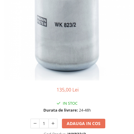
10W60
15W40
20W50
0W12
AdBlue
Aditivi Auto
Antigel
Lichid de Frana
Lichid de Parbriz
Ulei Cutie de Viteze
135,00 Lei
Ulei Servodirectie
Uleiuri Hidraulice
IN STOC
Durata de livrare:
24-48h
Vaselina si Lubrifianti Auto
Filtre Auto
ADAUGA IN COS
Filtre Aer