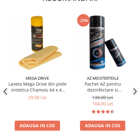
Produse curatare IT
Siguranta Rutiera
-20%
Solutii Chimice
Stergatoare Auto
Electrica si Electronice Auto
Becuri Auto
Halogen
LED
MEGA DRIVE
AZ MEISTERTEILE
LED Omologat RAR
Laveta Mega Drive din piele
Pachet AZ pentru
Xenon
sintetica Chamois 64 x 43
dezinfectare si
cm
improspatare instalatie
Auxiliare Halogen
29,00 Lei
130,00 Lei
auto AC
104,00 Lei
Auxiliare LED
Adaptoare LED
Accesorii electronice auto
ADAUGA IN COS
ADAUGA IN COS
Camere Auto DVR
Senzori de Parcare