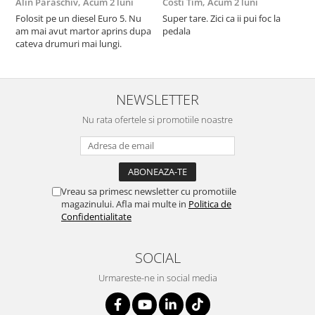
Alin Paraschiv,
Acum 2 luni
Costi Tim,
Acum 2 luni
G
Folosit pe un diesel Euro 5. Nu
Super tare. Zici ca ii pui foc la
S
am mai avut martor aprins dupa
pedala
S
cateva drumuri mai lungi.
NEWSLETTER
Nu rata ofertele si promotiile noastre
Vreau sa primesc newsletter cu promotiile
magazinului. Afla mai multe in
Politica de
Confidentialitate
SOCIAL
Urmareste-ne in social media