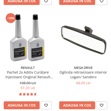
ADAUGA IN COS
ADAUGA IN COS
-10%
RENAULT
MEGA DRIVE
Pachet 2x Aditiv Curățare
Oglinda retrovizoare interior
Injectoare Original Renault
Logan/ Sandero
DCI Dynamic, 250ml
108,00 Lei
68,00 Lei
97,20 Lei
ADAUGA IN COS
ADAUGA IN COS