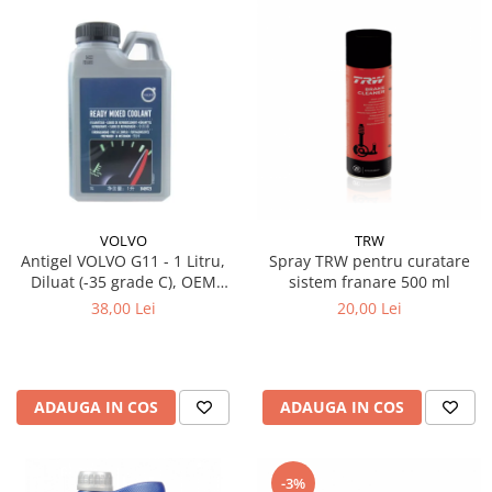
VOLVO
TRW
Antigel VOLVO G11 - 1 Litru,
Spray TRW pentru curatare
Diluat (-35 grade C), OEM
sistem franare 500 ml
(Culoare Verde)
38,00 Lei
20,00 Lei
ADAUGA IN COS
ADAUGA IN COS
-3%