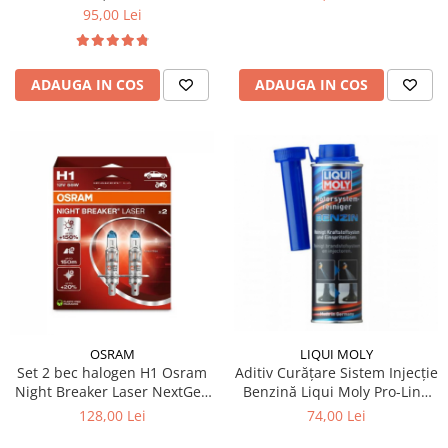
95,00 Lei
ADAUGA IN COS
ADAUGA IN COS
OSRAM
LIQUI MOLY
Set 2 bec halogen H1 Osram
Aditiv Curățare Sistem Injecție
Night Breaker Laser NextGen
Benzină Liqui Moly Pro-Line
+150%
(300 ml) - Tratament
128,00 Lei
74,00 Lei
Profesional GDI / TSI