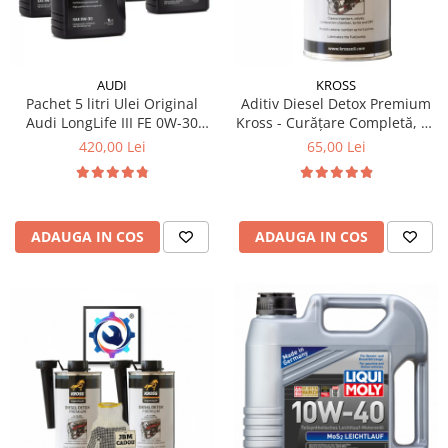
Filtre Combustibil
Filtre Habitaclu
Filtre Ulei
AUDI
KROSS
Pachet 5 litri Ulei Original
Aditiv Diesel Detox Premium
Intretinere si Cosmetica Auto
Audi LongLife III FE 0W-30
Kross - Curățare Completă, +5
Produse Cosmetica Auto
GS55545D2 – Aprobări VW
Puncte Cetanic & Protecție
420,00 Lei
65,00 Lei
504.00 / 507.00
DPF/EGR
Produse curatare interior auto
Spuma activa & detergenti auto
Accesorii Auto
ADAUGA IN COS
ADAUGA IN COS
Accesorii telefoane mobile
Cabluri Curent Auto
Cabluri si adaptoare telefoane
Echipamente Service
Huse Auto
Incarcatoare telefoane mobile
Parasolare Auto