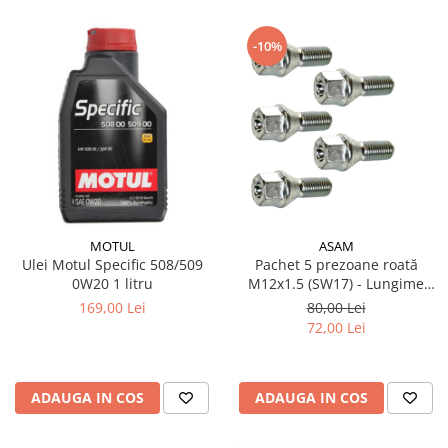
-10%
MOTUL
ASAM
Ulei Motul Specific 508/509
Pachet 5 prezoane roată
0W20 1 litru
M12x1.5 (SW17) - Lungime
47.5 mm, pentru jantă aliaj și
169,00 Lei
80,00 Lei
oțel
72,00 Lei
ADAUGA IN COS
ADAUGA IN COS