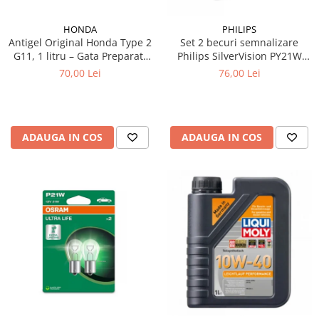
Testere si diagnoza auto
HONDA
PHILIPS
Antigel Original Honda Type 2
Set 2 becuri semnalizare
Odorizante Auto
G11, 1 litru – Gata Preparat,
Philips SilverVision PY21W
Parfum Original
All Season, Protecție -36°C
BAU15s 12V 21W
70,00 Lei
76,00 Lei
Parfum Auto
Odorizante grila
ADAUGA IN COS
ADAUGA IN COS