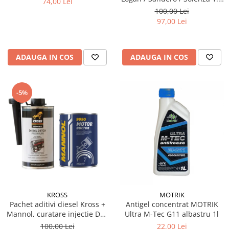
74,00 Lei
& 1.6 MPI - Kit Complet
100,00 Lei
97,00 Lei
ADAUGA IN COS
ADAUGA IN COS
-5%
KROSS
MOTRIK
Pachet aditivi diesel Kross +
Antigel concentrat MOTRIK
Mannol, curatare injectie DPF
Ultra M-Tec G11 albastru 1l
si stabilizare ulei
100,00 Lei
22,00 Lei