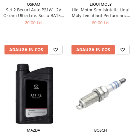
OSRAM
LIQUI MOLY
Set 2 Becuri Auto P21W 12V
Ulei Motor Semisintetic Liqui
Osram Ultra Life, Soclu BA15s,
Moly Leichtlauf Performance
Durata de Viata Extinsa (4x),
10W-40 1 litru
20,00 Lei
60,00 Lei
Semnalizare / Frana /
Marsarier
ADAUGA IN COS
ADAUGA IN COS
MAZDA
BOSCH