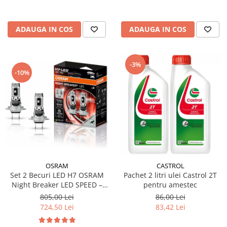
ADAUGA IN COS
ADAUGA IN COS
-3%
-10%
OSRAM
CASTROL
Set 2 Becuri LED H7 OSRAM
Pachet 2 litri ulei Castrol 2T
Night Breaker LED SPEED –
pentru amestec
Street Legal, 6000K, Design
805,00 Lei
86,00 Lei
1:1, Montaj Rapid
724,50 Lei
83,42 Lei