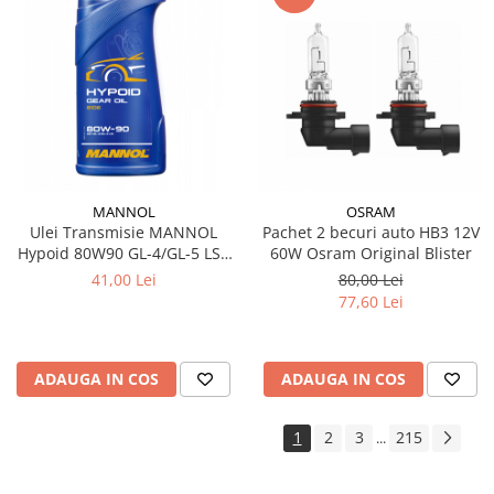
MANNOL
OSRAM
Ulei Transmisie MANNOL
Pachet 2 becuri auto HB3 12V
Hypoid 80W90 GL-4/GL-5 LS -
60W Osram Original Blister
1 Litru, Diferențiale Sarcini
41,00 Lei
80,00 Lei
Extreme
77,60 Lei
ADAUGA IN COS
ADAUGA IN COS
1
2
3
215
...