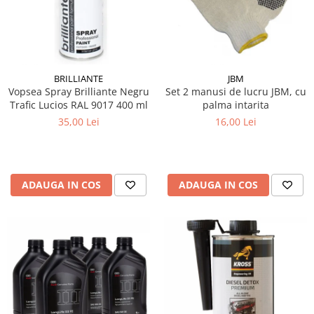
10W60
15W40
20W50
0W12
BRILLIANTE
JBM
AdBlue
Vopsea Spray Brilliante Negru
Set 2 manusi de lucru JBM, cu
Trafic Lucios RAL 9017 400 ml
palma intarita
Aditivi Auto
35,00 Lei
16,00 Lei
Antigel
Lichid de Frana
Lichid de Parbriz
ADAUGA IN COS
ADAUGA IN COS
Ulei Cutie de Viteze
Ulei Servodirectie
Uleiuri Hidraulice
Vaselina si Lubrifianti Auto
Filtre Auto
Filtre Aer