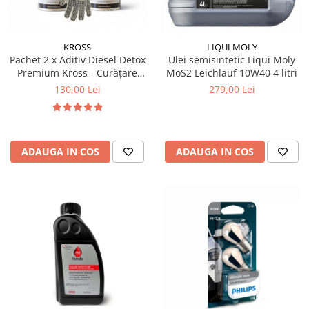
Produse curatare IT
Siguranta Rutiera
KROSS
LIQUI MOLY
Solutii Chimice
Pachet 2 x Aditiv Diesel Detox
Ulei semisintetic Liqui Moly
Premium Kross - Curățare
MoS2 Leichlauf 10W40 4 litri
Stergatoare Auto
Completă, +5 Puncte Cetanic
130,00 Lei
279,00 Lei
& Protecție DPF/EGR
Electrica si Electronice Auto
Becuri Auto
Halogen
ADAUGA IN COS
ADAUGA IN COS
LED
LED Omologat RAR
Xenon
Auxiliare Halogen
Auxiliare LED
Adaptoare LED
Accesorii electronice auto
Camere Auto DVR
Senzori de Parcare