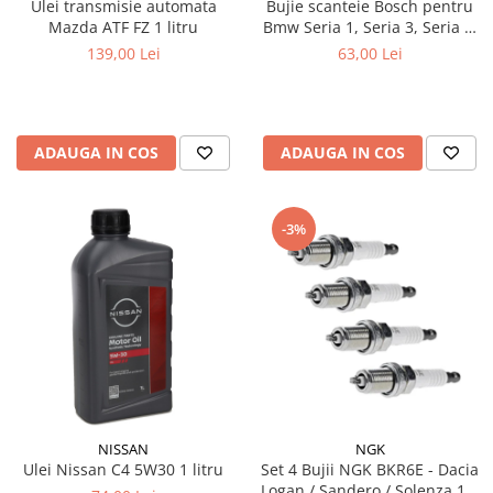
Ulei transmisie automata
Bujie scanteie Bosch pentru
Mazda ATF FZ 1 litru
Bmw Seria 1, Seria 3, Seria 5,
Seria 6, Seria 7, X1, X3, X5, Z4
139,00 Lei
63,00 Lei
ADAUGA IN COS
ADAUGA IN COS
-3%
NISSAN
NGK
Ulei Nissan C4 5W30 1 litru
Set 4 Bujii NGK BKR6E - Dacia
Logan / Sandero / Solenza 1.4