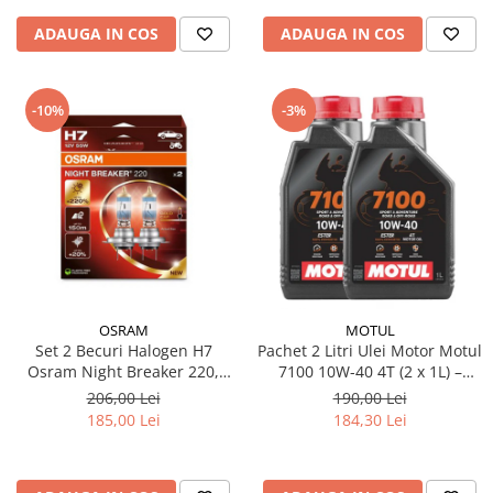
ADAUGA IN COS
ADAUGA IN COS
-10%
-3%
OSRAM
MOTUL
Set 2 Becuri Halogen H7
Pachet 2 Litri Ulei Motor Motul
Osram Night Breaker 220,
7100 10W-40 4T (2 x 1L) –
+220% Mai Multa Lumina,
100% Sintetic, API SP, JASO
206,00 Lei
190,00 Lei
Fascicul 150m, 12V, 55W,
MA2
185,00 Lei
184,30 Lei
PX26d, Next Generation