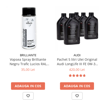
BRILLIANTE
AUDI
Vopsea Spray Brilliante
Pachet 5 litri Ulei Original
Negru Trafic Lucios RAL
Audi LongLife III FE 0W-30
9017 400 ml
GS55545D2 – Aprobări VW
35,00 Lei
420,00 Lei
504.00 / 507.00
ADAUGA IN COS
ADAUGA IN COS