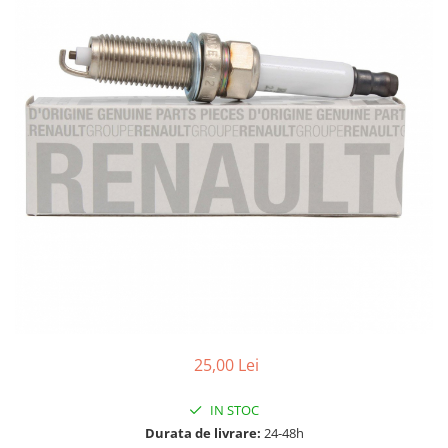
15W40
20W50
0W12
AdBlue
Aditivi Auto
Antigel
Lichid de Frana
Lichid de Parbriz
Ulei Cutie de Viteze
Ulei Servodirectie
Uleiuri Hidraulice
Vaselina si Lubrifianti Auto
25,00 Lei
IN STOC
Durata de livrare:
24-48h