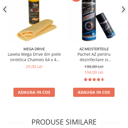
MEGA DRIVE
AZ MEISTERTEILE
Laveta Mega Drive din piele
Pachet AZ pentru
sintetica Chamois 64 x 43
dezinfectare si
cm
improspatare instalatie
29,00 Lei
130,00 Lei
auto AC
104,00 Lei
ADAUGA IN COS
ADAUGA IN COS
PRODUSE SIMILARE