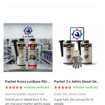
Pachet Kross curățare filtru particule DPF și etanșare ulei 250 ml + 250 ml
Pachet 2 x Aditiv Diesel Detox Premium Kross - Curățare Completă, +5 Puncte Cetanic & Protecție DPF/EGR
Achizitie verificata
Achizitie verificata
Alin Paraschiv,
Acum 2 luni
Costi Tim,
Acum 2 luni
G
Folosit pe un diesel Euro 5. Nu
Super tare. Zici ca ii pui foc la
S
am mai avut martor aprins dupa
pedala
S