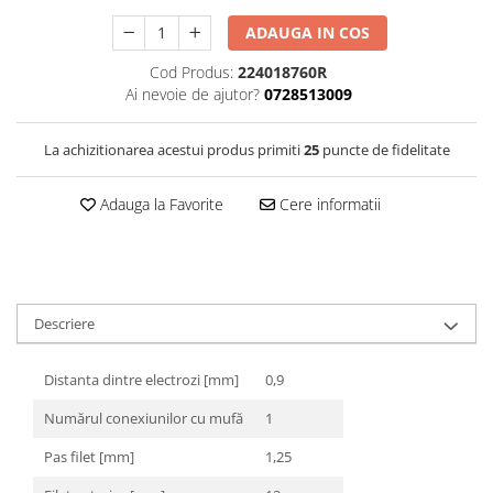
ADAUGA IN COS
Cod Produs:
224018760R
Ai nevoie de ajutor?
0728513009
La achizitionarea acestui produs primiti
25
puncte de fidelitate
Adauga la Favorite
Cere informatii
Descriere
Distanta dintre electrozi [mm]
0,9
Numărul conexiunilor cu mufă
1
Pas filet [mm]
1,25