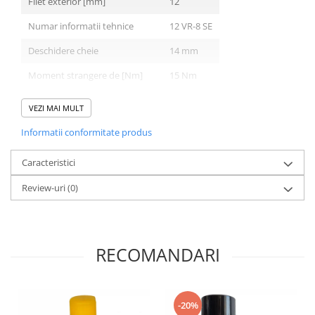
Filet exterior [mm]
12
Numar informatii tehnice
12 VR-8 SE
Deschidere cheie
14 mm
Moment strangere de [Nm]
15 Nm
Moment strangere de [Nm]
20
VEZI MAI MULT
Moment strangere [Nm]
23
Informatii conformitate produs
Caracteristici
Review-uri
(0)
RECOMANDARI
-20%