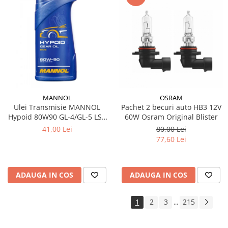
MANNOL
OSRAM
Ulei Transmisie MANNOL
Pachet 2 becuri auto HB3 12V
Hypoid 80W90 GL-4/GL-5 LS -
60W Osram Original Blister
1 Litru, Diferențiale Sarcini
41,00 Lei
80,00 Lei
Extreme
77,60 Lei
ADAUGA IN COS
ADAUGA IN COS
1
2
3
215
...