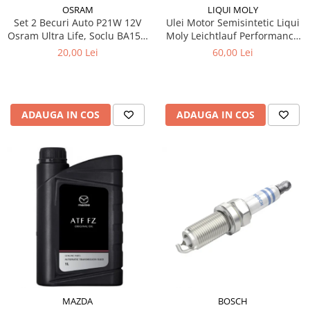
OSRAM
LIQUI MOLY
Set 2 Becuri Auto P21W 12V
Ulei Motor Semisintetic Liqui
Osram Ultra Life, Soclu BA15s,
Moly Leichtlauf Performance
Durata de Viata Extinsa (4x),
10W-40 1 litru
20,00 Lei
60,00 Lei
Semnalizare / Frana /
Marsarier
ADAUGA IN COS
ADAUGA IN COS
MAZDA
BOSCH