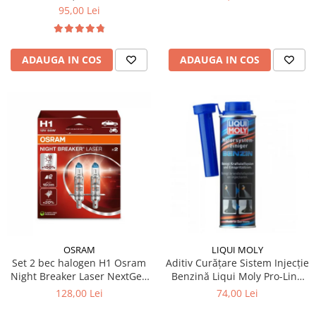
95,00 Lei
ADAUGA IN COS
ADAUGA IN COS
OSRAM
LIQUI MOLY
Set 2 bec halogen H1 Osram
Aditiv Curățare Sistem Injecție
Night Breaker Laser NextGen
Benzină Liqui Moly Pro-Line
+150%
(300 ml) - Tratament
128,00 Lei
74,00 Lei
Profesional GDI / TSI