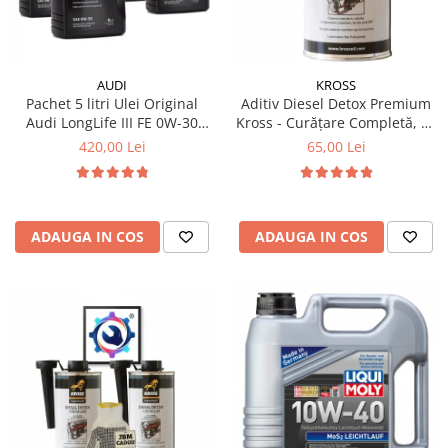
AUDI
KROSS
Pachet 5 litri Ulei Original
Aditiv Diesel Detox Premium
Audi LongLife III FE 0W-30
Kross - Curățare Completă, +5
GS55545D2 – Aprobări VW
Puncte Cetanic & Protecție
420,00 Lei
65,00 Lei
504.00 / 507.00
DPF/EGR
ADAUGA IN COS
ADAUGA IN COS