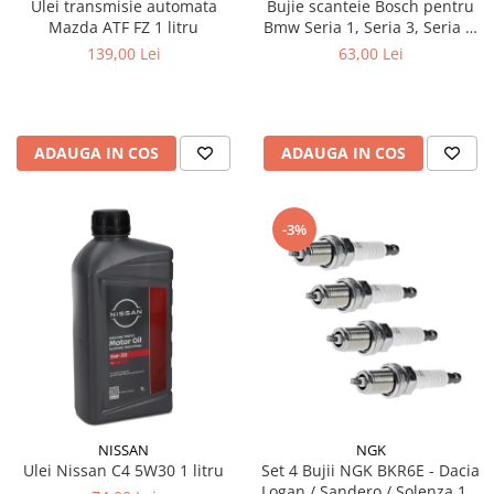
Ulei transmisie automata
Bujie scanteie Bosch pentru
Mazda ATF FZ 1 litru
Bmw Seria 1, Seria 3, Seria 5,
Seria 6, Seria 7, X1, X3, X5, Z4
139,00 Lei
63,00 Lei
ADAUGA IN COS
ADAUGA IN COS
-3%
NISSAN
NGK
Ulei Nissan C4 5W30 1 litru
Set 4 Bujii NGK BKR6E - Dacia
Logan / Sandero / Solenza 1.4