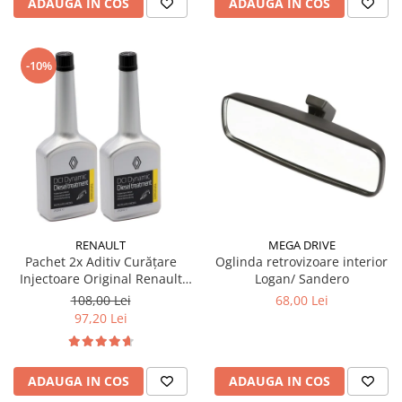
ADAUGA IN COS
ADAUGA IN COS
-10%
RENAULT
MEGA DRIVE
Pachet 2x Aditiv Curățare
Oglinda retrovizoare interior
Injectoare Original Renault
Logan/ Sandero
DCI Dynamic, 250ml
108,00 Lei
68,00 Lei
97,20 Lei
ADAUGA IN COS
ADAUGA IN COS