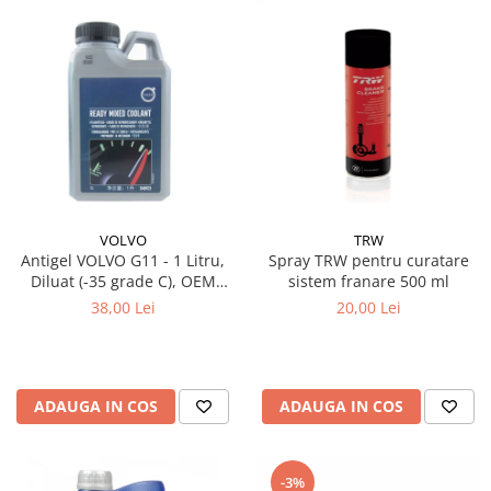
VOLVO
TRW
Antigel VOLVO G11 - 1 Litru,
Spray TRW pentru curatare
Diluat (-35 grade C), OEM
sistem franare 500 ml
(Culoare Verde)
38,00 Lei
20,00 Lei
ADAUGA IN COS
ADAUGA IN COS
-3%