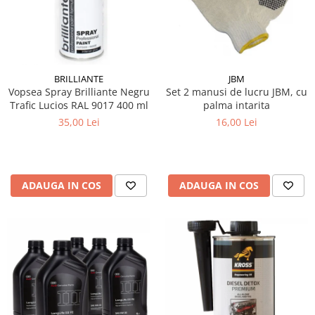
15W40
20W50
0W12
AdBlue
BRILLIANTE
JBM
Aditivi Auto
Vopsea Spray Brilliante Negru
Set 2 manusi de lucru JBM, cu
Trafic Lucios RAL 9017 400 ml
palma intarita
Antigel
35,00 Lei
16,00 Lei
Lichid de Frana
Lichid de Parbriz
Ulei Cutie de Viteze
ADAUGA IN COS
ADAUGA IN COS
Ulei Servodirectie
Uleiuri Hidraulice
Vaselina si Lubrifianti Auto