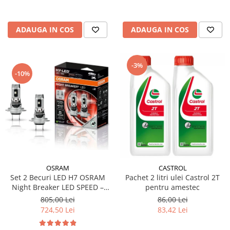
ADAUGA IN COS
ADAUGA IN COS
-3%
-10%
OSRAM
CASTROL
Set 2 Becuri LED H7 OSRAM
Pachet 2 litri ulei Castrol 2T
Night Breaker LED SPEED –
pentru amestec
Street Legal, 6000K, Design
805,00 Lei
86,00 Lei
1:1, Montaj Rapid
724,50 Lei
83,42 Lei