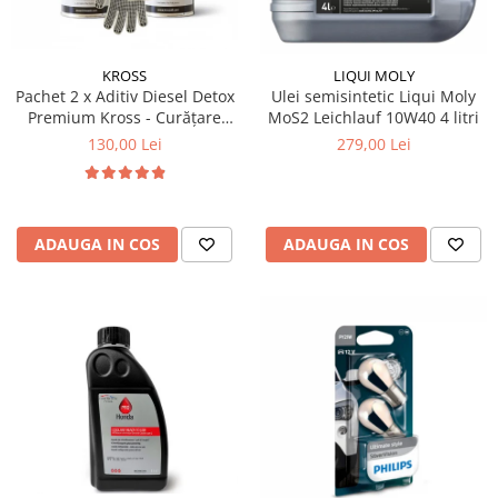
KROSS
LIQUI MOLY
Pachet 2 x Aditiv Diesel Detox
Ulei semisintetic Liqui Moly
Premium Kross - Curățare
MoS2 Leichlauf 10W40 4 litri
Completă, +5 Puncte Cetanic
130,00 Lei
279,00 Lei
& Protecție DPF/EGR
ADAUGA IN COS
ADAUGA IN COS