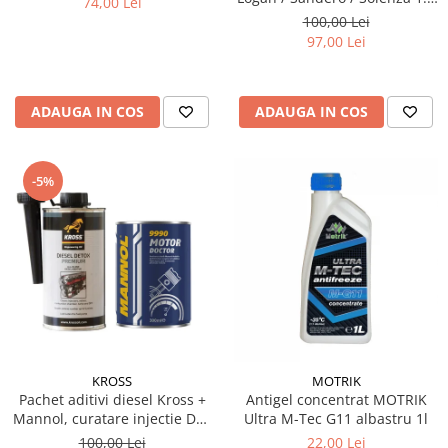
74,00 Lei
& 1.6 MPI - Kit Complet
100,00 Lei
97,00 Lei
ADAUGA IN COS
ADAUGA IN COS
-5%
KROSS
MOTRIK
Pachet aditivi diesel Kross +
Antigel concentrat MOTRIK
Mannol, curatare injectie DPF
Ultra M-Tec G11 albastru 1l
si stabilizare ulei
100,00 Lei
22,00 Lei