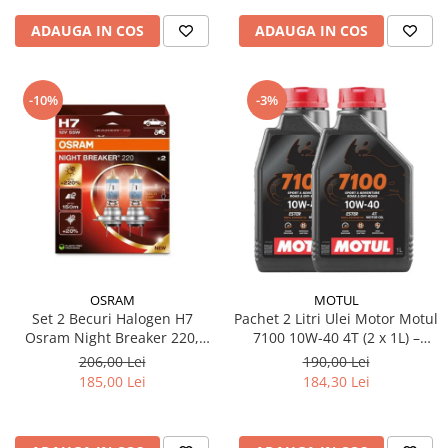
ADAUGA IN COS
ADAUGA IN COS
-10%
-3%
OSRAM
MOTUL
Set 2 Becuri Halogen H7
Pachet 2 Litri Ulei Motor Motul
Osram Night Breaker 220,
7100 10W-40 4T (2 x 1L) –
+220% Mai Multa Lumina,
100% Sintetic, API SP, JASO
206,00 Lei
190,00 Lei
Fascicul 150m, 12V, 55W,
MA2
185,00 Lei
184,30 Lei
PX26d, Next Generation