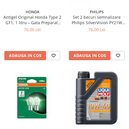
HONDA
PHILIPS
Antigel Original Honda Type 2
Set 2 becuri semnalizare
G11, 1 litru – Gata Preparat,
Philips SilverVision PY21W
All Season, Protecție -36°C
BAU15s 12V 21W
70,00 Lei
76,00 Lei
ADAUGA IN COS
ADAUGA IN COS