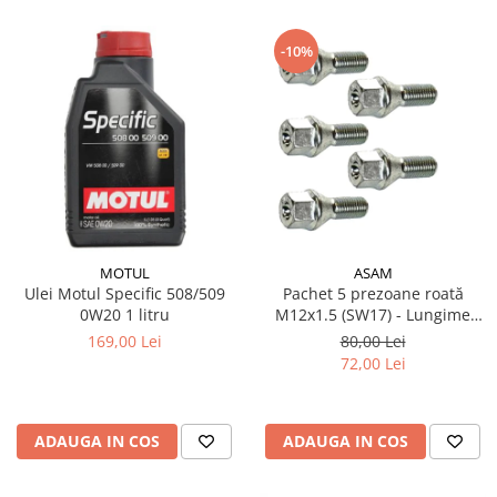
-10%
MOTUL
ASAM
Ulei Motul Specific 508/509
Pachet 5 prezoane roată
0W20 1 litru
M12x1.5 (SW17) - Lungime
47.5 mm, pentru jantă aliaj și
169,00 Lei
80,00 Lei
oțel
72,00 Lei
ADAUGA IN COS
ADAUGA IN COS