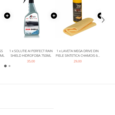
SS
1 x SOLUTIE AI PERFECT RAIN
1 x LAVETA MEGA DRIVE DIN
1 x
 ML
SHIELD HIDROFOBA 750ML
PIELE SINTETICA CHAMOIS 64
CURATA
X 43 CM
AMB
35,00
29,00