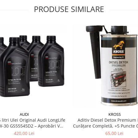
PRODUSE SIMILARE
AUDI
KROSS
 litri Ulei Original Audi LongLife
Aditiv Diesel Detox Premium 
0 GS55545D2 – Aprobări VW
Curățare Completă, +5 Puncte 
504.00 / 507.00
Protecție DPF/EGR
420,00 Lei
65,00 Lei