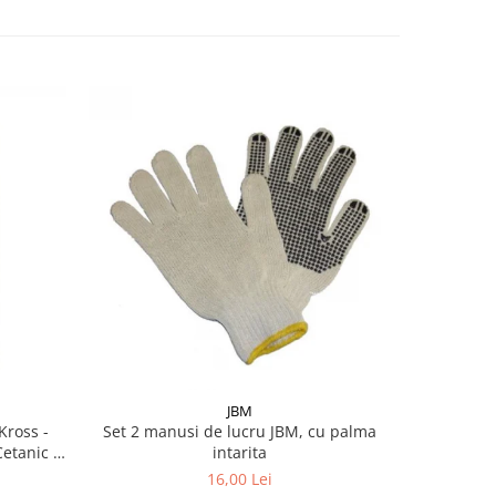
JBM
Kross -
Set 2 manusi de lucru JBM, cu palma
Pachet 2 x
Cetanic &
intarita
Kross - C
Ceta
16,00 Lei