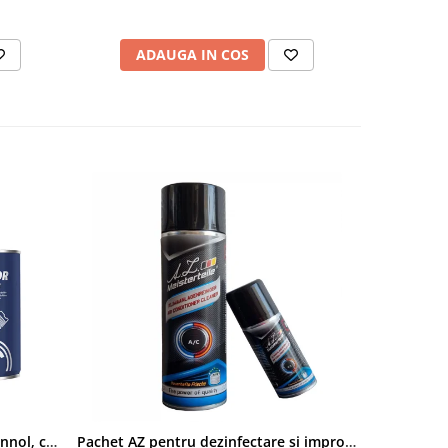
ADAUGA IN COS
AD
Pachet aditivi diesel Kross + Mannol, curatare injectie DPF si stabilizare ulei
Pachet AZ pentru dezinfectare si improspatare instalatie auto AC