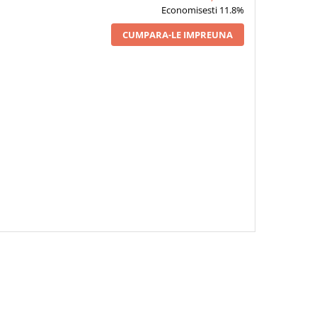
Economisesti 11.8%
CUMPARA-LE IMPREUNA
 SPRAY TEXTAR DE
RE SISTEM FRANARE/
REIAJ PS 500 ML
20,00