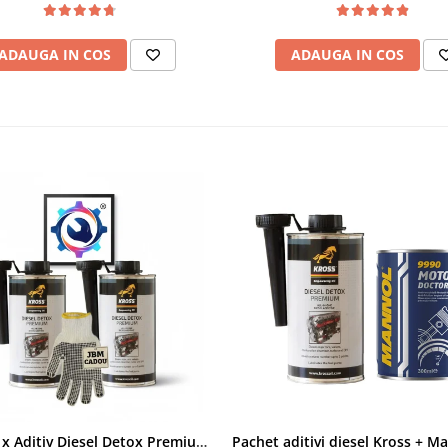
ADAUGA IN COS
ADAUGA IN COS
Pachet 2 x Aditiv Diesel Detox Premium Kross - Curățare Completă, +5 Puncte Cetanic & Protecție DPF/EGR