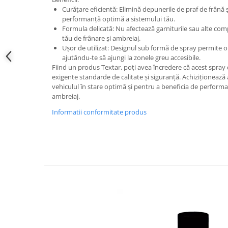
Curățare eficientă: Elimină depunerile de praf de frână 
Testere si diagnoza auto
performanță optimă a sistemului tău.
Formula delicată: Nu afectează garniturile sau alte com
Odorizante Auto
tău de frânare și ambreiaj.
Parfum Original
Ușor de utilizat: Designul sub formă de spray permite o
ajutându-te să ajungi la zonele greu accesibile.
Parfum Auto
Fiind un produs Textar, poți avea încredere că acest spray 
Odorizante grila
exigente standarde de calitate și siguranță. Achiziționeaz
vehiculul în stare optimă și pentru a beneficia de performa
ambreiaj.
Informatii conformitate produs