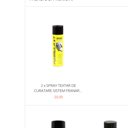
Filtre Combustibil
Filtre Habitaclu
Filtre Ulei
Intretinere si Cosmetica Auto
Produse Cosmetica Auto
Produse curatare interior auto
Spuma activa & detergenti auto
Accesorii Auto
Accesorii telefoane mobile
Cabluri Curent Auto
2 x SPRAY TEXTAR DE
Cabluri si adaptoare telefoane
CURATARE SISTEM FRANARE/
AMBREIAJ PS 500 ML
20,00
Echipamente Service
Huse Auto
Incarcatoare telefoane mobile
Parasolare Auto