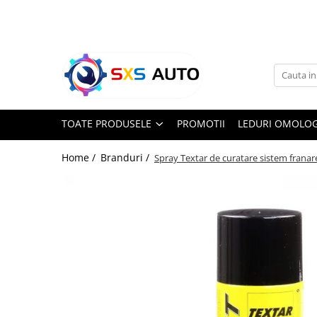
Toate Produsele
Uleiuri si Lichide
Ulei Motor Original și Aftermarket
- 0W20, 5W30, 5W40 - SXS Auto
TOATE PRODUSELE
PROMOTII
LEDURI OMOLOG
0W16
0W20
Home /
Branduri /
Spray Textar de curatare sistem franar
0W30
0W40
5W20
5W30
5W40
5W50
10W30
10W40
10W50