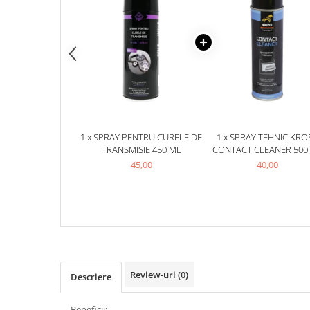
Produse curatare IT
Siguranta Rutiera
Solutii Chimice
Stergatoare Auto
Electrica si Electronice Auto
Becuri Auto
1 x SPRAY PENTRU CURELE DE
1 x SPRAY TEHNIC KRO
Halogen
TRANSMISIE 450 ML
CONTACT CLEANER 500
LED
45,00
40,00
LED Omologat RAR
Xenon
Auxiliare Halogen
Auxiliare LED
Adaptoare LED
Accesorii electronice auto
Review-uri
(0)
Descriere
Camere Auto DVR
Senzori de Parcare
Beneficii: