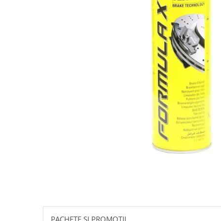
10W60
15W40
20W50
0W12
AdBlue
Aditivi Auto
Antigel
Lichid de Frana
Lichid de Parbriz
Ulei Cutie de Viteze
Ulei Servodirectie
Uleiuri Hidraulice
Vaselina si Lubrifianti Auto
Filtre Auto
Filtre Aer
PACHETE SI PROMOTII