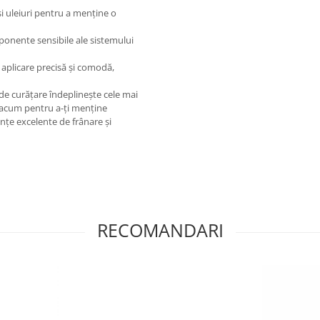
și uleiuri pentru a menține o
ponente sensibile ale sistemului
 aplicare precisă și comodă,
de curățare îndeplinește cele mai
ă acum pentru a-ți menține
nțe excelente de frânare și
RECOMANDARI