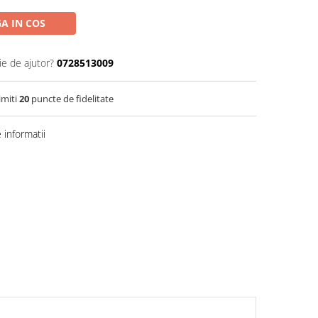
A IN COS
ie de ajutor?
0728513009
imiti
20
puncte de fidelitate
informatii