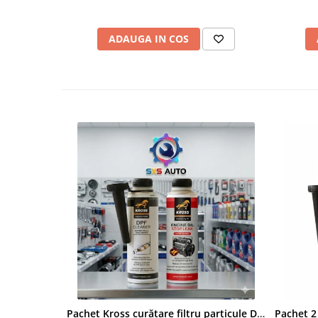
ADAUGA IN COS
Pachet Kross curățare filtru particule DPF și etanșare ulei 250 ml + 250 ml