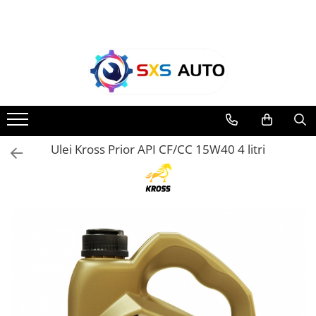
Toate Produsele
Uleiuri si Lichide
Ulei Motor Original și Aftermarket
- 0W20, 5W30, 5W40 - SXS Auto
0W16
Ulei Kross Prior API CF/CC 15W40 4 litri
0W20
0W30
0W40
5W20
5W30
5W40
5W50
10W30
10W40
10W50