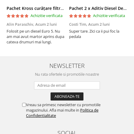
Pachet Kross curățare filtru particule DPF și etanșare ulei 250 ml + 250 ml
Pachet 2 x Aditiv Diesel Detox Premium Kross - Curățare Completă, +5 Puncte Cetanic & Protecție DPF/EGR
Achizitie verificata
Achizitie verificata
Alin Paraschiv,
Acum 2 luni
Costi Tim,
Acum 2 luni
G
Folosit pe un diesel Euro 5. Nu
Super tare. Zici ca ii pui foc la
S
am mai avut martor aprins dupa
pedala
S
cateva drumuri mai lungi.
NEWSLETTER
Nu rata ofertele si promotiile noastre
Vreau sa primesc newsletter cu promotiile
magazinului. Afla mai multe in
Politica de
Confidentialitate
SOCIAL