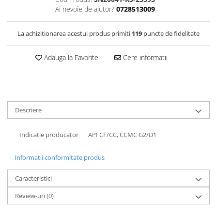
Filtre Combustibil
Ai nevoie de ajutor?
0728513009
Filtre Habitaclu
La achizitionarea acestui produs primiti
119
puncte de fidelitate
Filtre Ulei
Intretinere si Cosmetica Auto
Adauga la Favorite
Cere informatii
Produse Cosmetica Auto
Produse curatare interior auto
Spuma activa & detergenti auto
Accesorii Auto
Descriere
Accesorii telefoane mobile
Indicatie producator
API CF/CC, CCMC G2/D1
Cabluri Curent Auto
Cabluri si adaptoare telefoane
Informatii conformitate produs
Echipamente Service
Caracteristici
Huse Auto
Review-uri
(0)
Incarcatoare telefoane mobile
Parasolare Auto