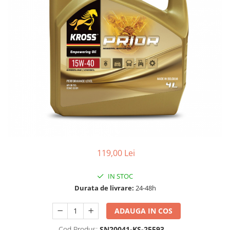
10W60
15W40
20W50
0W12
AdBlue
Aditivi Auto
Antigel
Lichid de Frana
Lichid de Parbriz
Ulei Cutie de Viteze
119,00 Lei
Ulei Servodirectie
IN STOC
Uleiuri Hidraulice
Durata de livrare:
24-48h
Vaselina si Lubrifianti Auto
Filtre Auto
ADAUGA IN COS
Filtre Aer
Cod Produs:
SN20041-KS-25593