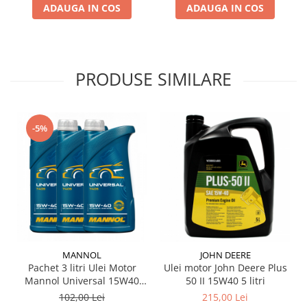
ADAUGA IN COS
ADAUGA IN COS
Testere si diagnoza auto
Odorizante Auto
Parfum Original
PRODUSE SIMILARE
Parfum Auto
Odorizante grila
-5%
MANNOL
JOHN DEERE
Pachet 3 litri Ulei Motor
Ulei motor John Deere Plus
Mannol Universal 15W40
50 II 15W40 5 litri
(Mineral, Protecție Extinsă)
102,00 Lei
215,00 Lei