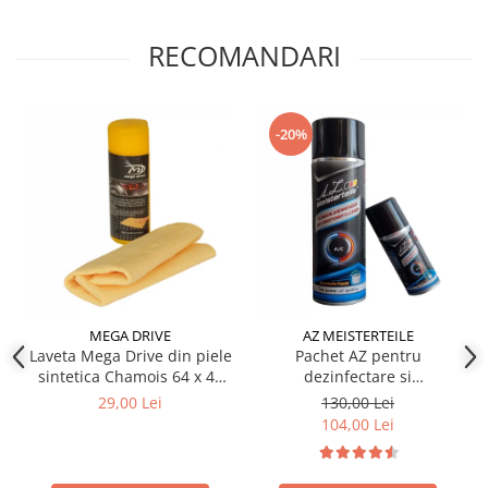
Produse curatare IT
RECOMANDARI
Siguranta Rutiera
Solutii Chimice
Stergatoare Auto
-20%
Electrica si Electronice Auto
Becuri Auto
Halogen
LED
LED Omologat RAR
Xenon
Auxiliare Halogen
MEGA DRIVE
AZ MEISTERTEILE
Laveta Mega Drive din piele
Pachet AZ pentru
Auxiliare LED
sintetica Chamois 64 x 43
dezinfectare si
Adaptoare LED
cm
improspatare instalatie
29,00 Lei
130,00 Lei
auto AC
Accesorii electronice auto
104,00 Lei
Camere Auto DVR
Senzori de Parcare