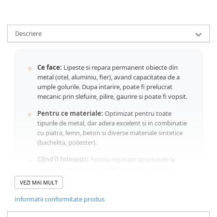
Descriere
⭐
Ce face:
Lipeste si repara permanent obiecte din
metal (otel, aluminiu, fier), avand capacitatea de a
umple golurile. Dupa intarire, poate fi prelucrat
mecanic prin slefuire, pilire, gaurire si poate fi vopsit.
⭐
Pentru ce materiale:
Optimizat pentru toate
tipurile de metal, dar adera excelent si in combinatie
cu piatra, lemn, beton si diverse materiale sintetice
(bachelita, poliester).
⭐
Când îl folosești:
Pentru reparatii structurale la
motoare, piese auto, unelte de gradina, garduri
metalice sau pentru sigilarea fisurilor in radiatoare.
VEZI MAI MULT
Rezista la conditii marine si temperaturi intre -40°C si
+120°C.
Informatii conformitate produs