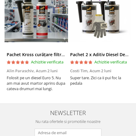
Pachet Kross curățare filtru particule DPF și etanșare ulei 250 ml + 250 ml
Pachet 2 x Aditiv Diesel Detox Premium Kross - Curățare Completă, +5 Puncte Cetanic & Protecție DPF/EGR
Achizitie verificata
Achizitie verificata
Alin Paraschiv,
Acum 2 luni
Costi Tim,
Acum 2 luni
G
Folosit pe un diesel Euro 5. Nu
Super tare. Zici ca ii pui foc la
S
am mai avut martor aprins dupa
pedala
S
cateva drumuri mai lungi.
NEWSLETTER
Nu rata ofertele si promotiile noastre