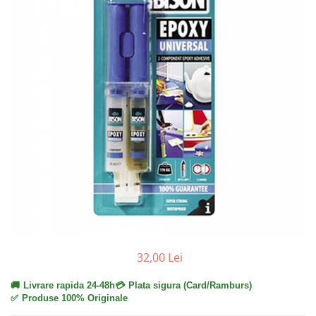
15W40
20W50
0W12
AdBlue
Aditivi Auto
Antigel
Lichid de Frana
Lichid de Parbriz
Ulei Cutie de Viteze
Ulei Servodirectie
Uleiuri Hidraulice
Vaselina si Lubrifianti Auto
32,00 Lei
🚚
Livrare rapida 24-48h
💳
Plata sigura (Card/Ramburs)
✅
Produse 100% Originale