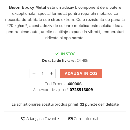
Bison Epoxy Metal
este un adeziv bicomponent de o putere
exceptionala, special formulat pentru reparatii metalice ce
necesita durabilitate sub stres extrem. Cu o rezistenta de pana la
220 kg/cm², acest adeziv de culoare metalica este solutia ideala
pentru piese auto, unelte si utilaje expuse la vibratii, temperaturi
ridicate si apa sarata.
IN STOC
Durata de livrare:
24-48h
ADAUGA IN COS
Cod Produs:
400006
Ai nevoie de ajutor?
0728513009
La achizitionarea acestui produs primiti
32
puncte de fidelitate
Adauga la Favorite
Cere informatii