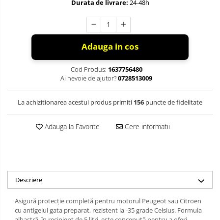
Durata de livrare:
24-48h
Adauga in cos
Cod Produs:
1637756480
Ai nevoie de ajutor?
0728513009
La achizitionarea acestui produs primiti
156
puncte de fidelitate
Adauga la Favorite
Cere informatii
Descriere
Asigură protecție completă pentru motorul Peugeot sau Citroen
cu antigelul gata preparat, rezistent la -35 grade Celsius. Formula
albastră, în recipient de 5 litri, este concepută pentru a oferi