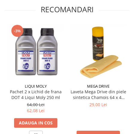
fierbere ERBP în stare umedă de peste 155°C și un punct de
RECOMANDARI
fierbere ERBP în stare uscată de peste 260°C, acest lichid
demonstrează o stabilitate termică superioară.
Utilizare și Recomandări:
Domenii de Aplicare Extinse:
Ideal pentru utilizare în
-3%
sistemele de frânare cu disc și tambur, precum și în sistemele
de ambreiaj, inclusiv cele echipate cu ABS.
Recomandări de Utilizare:
Respectați specificațiile
producătorului de autovehicule pentru a asigura
compatibilitatea și performanța optimă.
Instrucțiuni de Utilizare:
Lichidul de frână Liqui Moly DOT 4
poate fi utilizat în toate sistemele de frânare și poate fi
amestecat cu alte lichide sintetice de frână de înaltă calitate,
dar perioada optimă de utilizare este garantată doar la
folosirea neamestecată. Se recomandă schimbarea conform
LIQUI MOLY
MEGA DRIVE
specificațiilor producătorului de autovehicule.
Pachet 2 x Lichid de frana
Laveta Mega Drive din piele
În concluzie, lichidul de frână Liqui Moly DOT 4 oferă o
DOT 4 Liqui Moly 250 ml
sintetica Chamois 64 x 43
combinație de performanță excepțională și siguranță superioară,
cm
64,00 Lei
29,00 Lei
fiind soluția ideală pentru sistemele de frânare și ambreiaj ale
62,08 Lei
autovehiculelor moderne. Alegeți Liqui Moly DOT 4 pentru a vă
asigura că vehiculul dumneavoastră beneficiază de cea mai bună
ADAUGA IN COS
protecție și funcționalitate în orice condiții de utilizare.