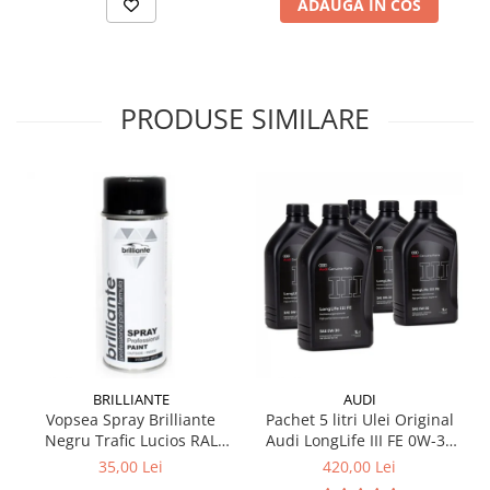
ADAUGA IN COS
PRODUSE SIMILARE
BRILLIANTE
AUDI
Vopsea Spray Brilliante
Pachet 5 litri Ulei Original
Negru Trafic Lucios RAL
Audi LongLife III FE 0W-30
9017 400 ml
GS55545D2 – Aprobări VW
35,00 Lei
420,00 Lei
504.00 / 507.00