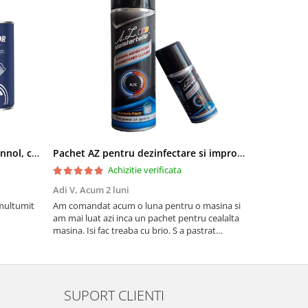
Pachet aditivi diesel Kross + Mannol, curatare injectie DPF si stabilizare ulei
Pachet AZ pentru dezinfectare si improspatare instalatie auto AC
Achizitie verificata
Adi V,
Acum 2 luni
Cornel Miha
 multumit
Am comandat acum o luna pentru o masina si
Produs confo
am mai luat azi inca un pachet pentru cealalta
masina. Isi fac treaba cu brio. S a pastrat
mirosul de proaspat in tot acest timp
SUPORT CLIENTI