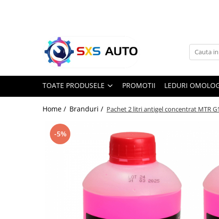
Toate Produsele
Uleiuri si Lichide
Ulei Motor Original și Aftermarket
- 0W20, 5W30, 5W40 - SXS Auto
TOATE PRODUSELE
PROMOTII
LEDURI OMOLOG
0W16
0W20
Home /
Branduri /
Pachet 2 litri antigel concentrat MTR G
0W30
0W40
-5%
5W20
5W30
5W40
5W50
10W30
10W40
10W50