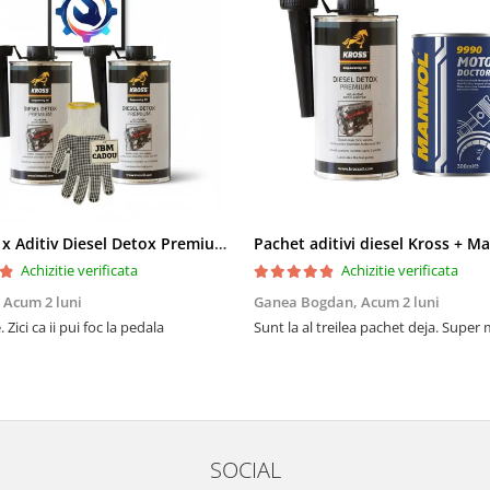
Pachet 2 x Aditiv Diesel Detox Premium Kross - Curățare Completă, +5 Puncte Cetanic & Protecție DPF/EGR
Achizitie verificata
Achizitie verificata
,
Acum 2 luni
Ganea Bogdan,
Acum 2 luni
 Zici ca ii pui foc la pedala
Sunt la al treilea pachet deja. Super
SOCIAL