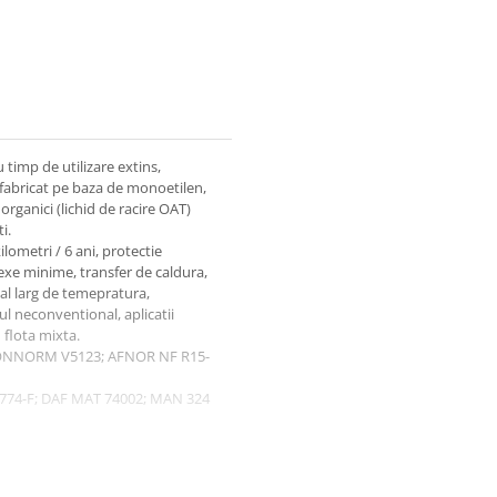
u timp de utilizare extins,
 fabricat pe baza de monoetilen,
 organici (lichid de racire OAT)
i.
lometri / 6 ani, protectie
nexe minime, transfer de caldura,
val larg de temepratura,
ul neconventional, aplicatii
 flota mixta.
; ONNORM V5123; AFNOR NF R15-
774-F; DAF MAT 74002; MAN 324
alatii de racire ale motoarelor
e etc.
u apa demineralizata) max -36°C