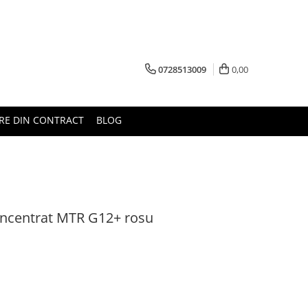
0728513009
0,00
RE DIN CONTRACT
BLOG
 concentrat MTR G12+ rosu