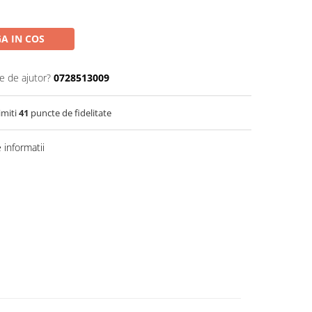
A IN COS
e de ajutor?
0728513009
imiti
41
puncte de fidelitate
informatii