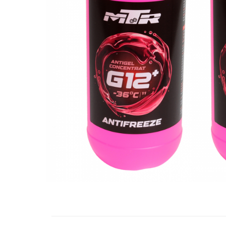
10W60
15W40
20W50
0W12
AdBlue
Aditivi Auto
Antigel
Lichid de Frana
Lichid de Parbriz
Ulei Cutie de Viteze
Ulei Servodirectie
Uleiuri Hidraulice
Vaselina si Lubrifianti Auto
Filtre Auto
Filtre Aer