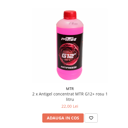
Filtre Combustibil
Filtre Habitaclu
Filtre Ulei
Intretinere si Cosmetica Auto
Produse Cosmetica Auto
Produse curatare interior auto
Spuma activa & detergenti auto
Accesorii Auto
Accesorii telefoane mobile
Cabluri Curent Auto
MTR
Cabluri si adaptoare telefoane
2 x Antigel concentrat MTR G12+ rosu 1
Echipamente Service
litru
22,00 Lei
Huse Auto
Incarcatoare telefoane mobile
ADAUGA IN COS
Parasolare Auto