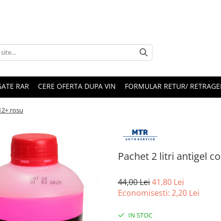
ATE RAR
CERE OFERTA DUPA VIN
FORMULAR RETUR/ RETRAGE
12+ rosu
Pachet 2 litri antigel
44,00 Lei
41,80 Lei
Economisesti:
2,20
Lei
IN STOC