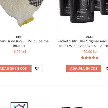
JBM
AUDI
manusi de lucru JBM, cu palma
Pachet 5 litri Ulei Original Audi
intarita
III FE 0W-30 GS55545D2 – Aprobări VW
504.00 / 507.00
16,00 Lei
420,00 Lei
ADAUGA IN COS
ADAUGA IN COS