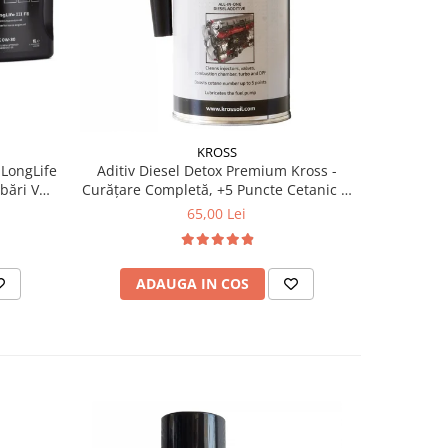
KROSS
 LongLife
Aditiv Diesel Detox Premium Kross -
Pachet 2 x
Curățare Completă, +5 Puncte Cetanic &
Kross - C
Protecție DPF/EGR
Ceta
65,00 Lei
ADAUGA IN COS
AD