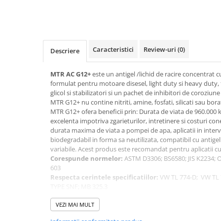
Produse curatare IT
Siguranta Rutiera
Solutii Chimice
Caracteristici
Review-uri
(0)
Descriere
Stergatoare Auto
Electrica si Electronice Auto
MTR AC G12+
este un antigel /lichid de racire concentrat c
formulat pentru motoare disesel, light duty si heavy duty,
Becuri Auto
glicol si stabilizatori si un pachet de inhibitori de coroziune
Halogen
MTR G12+ nu contine nitriti, amine, fosfati, silicati sau borat
MTR G12+ ofera beneficii prin: Durata de viata de 960.000 ki
LED
excelenta impotriva zgarieturilor, intretinere si costuri co
LED Omologat RAR
durata maxima de viata a pompei de apa, aplicatii in inter
Xenon
biodegradabil in forma sa neutilizata, compatibil cu antigel
variabile. Acest produs este recomandat pentru aplicatii cu
Auxiliare Halogen
Corespunde normelor:
ASTM D3306; BS6580; JIS K2234
Auxiliare LED
603
Adaptoare LED
Respecta cerintele specificatiilor:
VW TL 774-D; VW TL 
TYPE SNF; MB 325.3
Accesorii electronice auto
Utilizare: Produsul este recomandat pentru orice tip de inst
Camere Auto DVR
autovehiculelor, inclusiv autocamioane, autobuze, tractoar
VEZI MAI MULT
Punct de congelare
(pentru produsul diluat 1:1 volum c
Senzori de Parcare