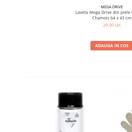
Audi G 012 A8D A1
MEGA DRIVE
VW G 012 A8D A1
Laveta Mega Drive din piele 
Seat G 012 A8D A1
Chamois 64 x 43 cm
Skoda G 012 A8D A1
29,00 Lei
Opel 1940 663
Volvo 1381080
ADAUGA IN COS