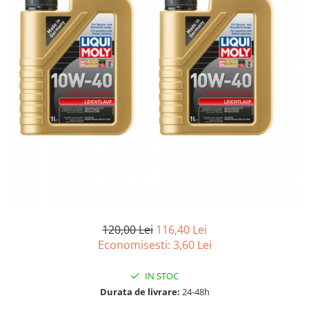
10W60
15W40
20W50
0W12
AdBlue
Aditivi Auto
Antigel
Lichid de Frana
Lichid de Parbriz
Ulei Cutie de Viteze
Ulei Servodirectie
120,00 Lei
116,40 Lei
Uleiuri Hidraulice
Economisesti:
3,60
Lei
Vaselina si Lubrifianti Auto
IN STOC
Filtre Auto
Durata de livrare:
24-48h
Filtre Aer