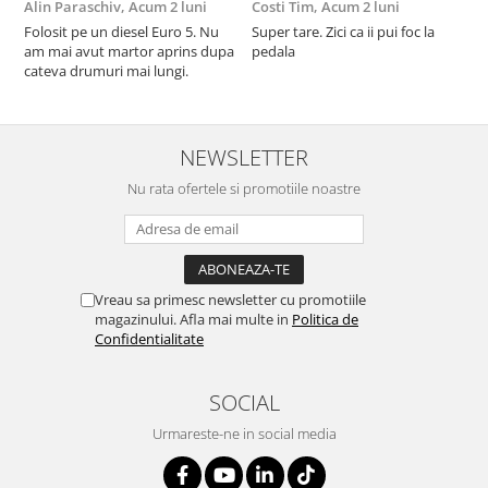
Alin Paraschiv,
Acum 2 luni
Costi Tim,
Acum 2 luni
G
Folosit pe un diesel Euro 5. Nu
Super tare. Zici ca ii pui foc la
S
am mai avut martor aprins dupa
pedala
S
cateva drumuri mai lungi.
NEWSLETTER
Nu rata ofertele si promotiile noastre
Vreau sa primesc newsletter cu promotiile
magazinului. Afla mai multe in
Politica de
Confidentialitate
SOCIAL
Urmareste-ne in social media