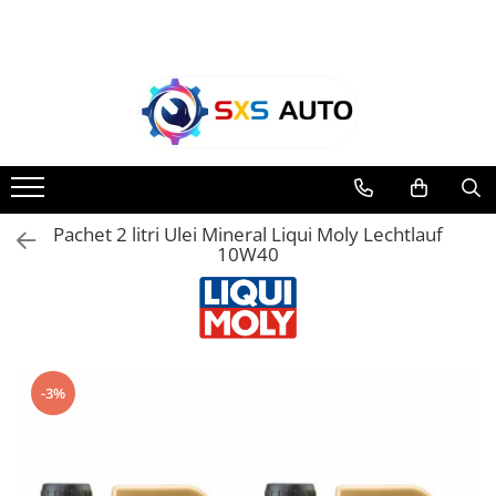
Toate Produsele
Uleiuri si Lichide
Ulei Motor Original și Aftermarket
- 0W20, 5W30, 5W40 - SXS Auto
0W16
Pachet 2 litri Ulei Mineral Liqui Moly Lechtlauf
0W20
10W40
0W30
0W40
5W20
5W30
5W40
-3%
5W50
10W30
10W40
10W50