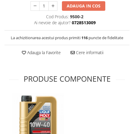
Filtre Combustibil
ADAUGA IN COS
Filtre Habitaclu
Cod Produs:
9500-2
Ai nevoie de ajutor?
0728513009
Filtre Ulei
Intretinere si Cosmetica Auto
La achizitionarea acestui produs primiti
116
puncte de fidelitate
Produse Cosmetica Auto
Produse curatare interior auto
Adauga la Favorite
Cere informatii
Spuma activa & detergenti auto
Accesorii Auto
Accesorii telefoane mobile
PRODUSE COMPONENTE
Cabluri Curent Auto
Cabluri si adaptoare telefoane
Echipamente Service
Huse Auto
Incarcatoare telefoane mobile
Parasolare Auto