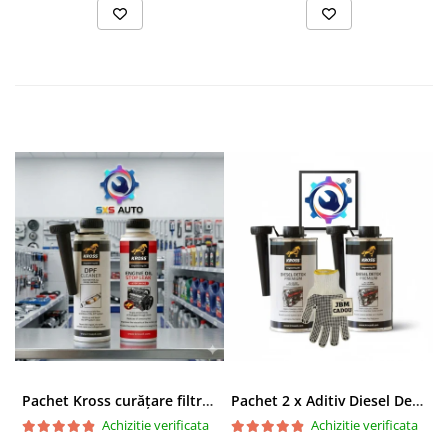
Pachet Kross curățare filtru particule DPF și etanșare ulei 250 ml + 250 ml
Pachet 2 x Aditiv Diesel Detox Premium Kross - Curățare Completă, +5 Puncte Cetanic & Protecție DPF/EGR
Achizitie verificata
Achizitie verificata