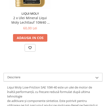
Produse curatare IT
Siguranta Rutiera
LIQUI MOLY
2 x Ulei Mineral Liqui
Solutii Chimice
Moly Lechtlauf 10W40 1
litru
Stergatoare Auto
60,00 Lei
Electrica si Electronice Auto
ADAUGA IN COS
Becuri Auto
Halogen
LED
LED Omologat RAR
Xenon
Auxiliare Halogen
Descriere
Auxiliare LED
Adaptoare LED
Liqui Moly Low-Friction SAE 10W-40 este un ulei de motor de
Accesorii electronice auto
înaltă performanță, cu frecare redusă formulat după ultima
tehnologie
Camere Auto DVR
de aditivare și componente sintetice. Este potrivit pentru
utilizarea pe tot parcursul anului pe motoare diesel pe benzină și
Senzori de Parcare