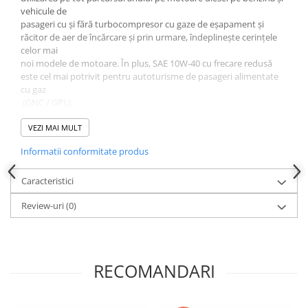
vehicule de
Testere si diagnoza auto
pasageri cu și fără turbocompresor cu gaze de eșapament și
răcitor de aer de încărcare și prin urmare, îndeplinește cerințele
Odorizante Auto
celor mai
Parfum Original
noi modele de motoare. În plus, SAE 10W-40 cu frecare redusă
este cel mai potrivit pentru autoturisme de pasageri alimentate
Parfum Auto
cu gaz
Odorizante grila
(GNC / GPL).
Proprietăți
- economisește combustibil și reduce emisiile poluante
VEZI MAI MULT
- fiabilitate ridicată a lubrifierii
Informatii conformitate produs
- stabilitate optimă la îmbătrânire
- miscibil cu toate uleiurile de motor disponibile în comerț
- testat pentru turbocompresoare și convertoare catalitice
Caracteristici
- rezistenta mare la uzura
Review-uri
(0)
- comportament excelent la temperaturi ridicate și scăzute
- stabilitate mare la forfecare
- curățenia remarcabilă a motorului
- funcționarea lină a motorului
- regenerează garniturile
RECOMANDARI
- lubrifiere instantanee după pornire la rece
- potrivit în special pentru vehicule cu peste 100.000 km
- menține arniturile