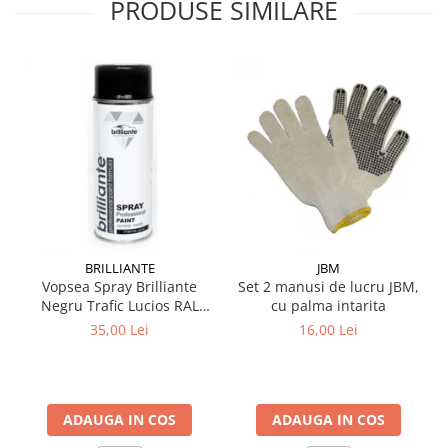
PRODUSE SIMILARE
Culoare 2,5 DIN ISO 2049
Domeniul de aplicare:
Ulei all-season pentru motoarele pe benzină şi Diesel. Adecvat în
mod special pentru automobilele pe gaz (CNG/LPG). Utilizare
universală pentru autovehiculele fără filtru pentru particule de
particule DPF. Testat pentru sisteme turbo şi sisteme cu
catalizator.
Mod de utilizare:
Respectaţi prescripţiile de exploatare ale constructorilor de
autovehicule şi de motoare .
BRILLIANTE
JBM
Vopsea Spray Brilliante
Set 2 manusi de lucru JBM,
Negru Trafic Lucios RAL
cu palma intarita
9017 400 ml
35,00 Lei
16,00 Lei
ADAUGA IN COS
ADAUGA IN COS