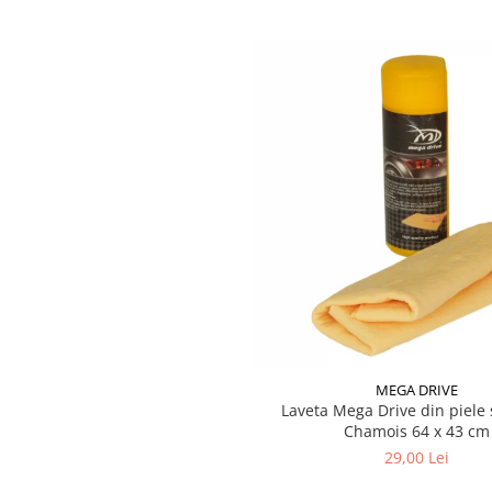
Testere si diagnoza auto
Odorizante Auto
Parfum Original
Parfum Auto
Odorizante grila
MEGA DRIVE
Laveta Mega Drive din piele 
Chamois 64 x 43 cm
29,00 Lei