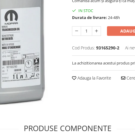
Comandă acum și asigură-ți că mași
IN STOC
Durata de livrare:
24-48h
ADAUG
Cod Produs:
93165290-2
Ai ne
La achizitionarea acestui produs pr
Adauga la Favorite
Cere 
PRODUSE COMPONENTE