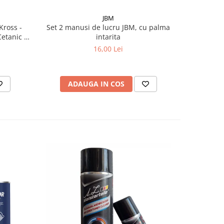
JBM
Kross -
Set 2 manusi de lucru JBM, cu palma
Set 2 
Cetanic &
intarita
SilverVi
16,00 Lei
ADAUGA IN COS
AD