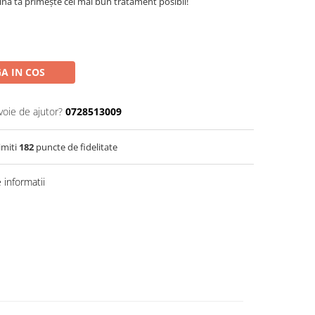
na ta primește cel mai bun tratament posibil!
A IN COS
voie de ajutor?
0728513009
imiti
182
puncte de fidelitate
informatii