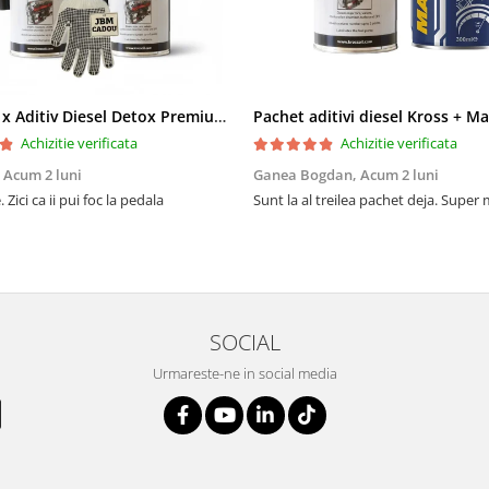
Pachet 2 x Aditiv Diesel Detox Premium Kross - Curățare Completă, +5 Puncte Cetanic & Protecție DPF/EGR
Achizitie verificata
Achizitie verificata
,
Acum 2 luni
Ganea Bogdan,
Acum 2 luni
 Zici ca ii pui foc la pedala
Sunt la al treilea pachet deja. Super
SOCIAL
Urmareste-ne in social media