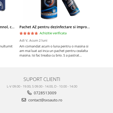
Pachet aditivi diesel Kross + Mannol, curatare injectie DPF si stabilizare ulei
Pachet AZ pentru dezinfectare si improspatare instalatie auto AC
Achizitie verificata
Adi V,
Acum 2 luni
Cornel Miha
 multumit
Am comandat acum o luna pentru o masina si
Produs confo
am mai luat azi inca un pachet pentru cealalta
masina. Isi fac treaba cu brio. S a pastrat
mirosul de proaspat in tot acest timp
SUPORT CLIENTI
L-V 09.00 - 19.00, S 09.00 - 14.00, D - 10.00 - 14.00
0728513009
contact@sxsauto.ro