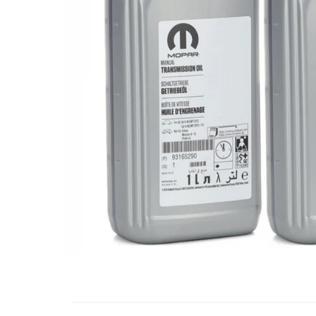
10W60
15W40
20W50
0W12
AdBlue
Aditivi Auto
Antigel
Lichid de Frana
Lichid de Parbriz
Ulei Cutie de Viteze
Ulei Servodirectie
Uleiuri Hidraulice
Vaselina si Lubrifianti Auto
Filtre Auto
Filtre Aer