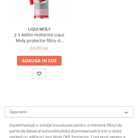
Produse curatare IT
Siguranta Rutiera
Solutii Chimice
LIQUI MOLY
2 x Aditiv motorina Liqui
Stergatoare Auto
Moly protectie filtru de
Electrica si Electronice Auto
particule "DPF-Protector"
65,00 Lei
Becuri Auto
ADAUGA IN COS
Halogen
LED
LED Omologat RAR
Xenon
Auxiliare Halogen
Auxiliare LED
Adaptoare LED
Descriere
Accesorii electronice auto
Experimentați o soluție inovatoare pentru a menține filtrul de
Camere Auto DVR
particule diesel al autovehiculului dumneavoastră într-o stare
optimă cu aditivul Liqui Moly DPF Protector. Conceput pentru a
Senzori de Parcare