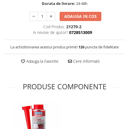
Durata de livrare:
24-48h
Filtre Combustibil
Filtre Habitaclu
ADAUGA IN COS
Filtre Ulei
Cod Produs:
21270-2
Intretinere si Cosmetica Auto
Ai nevoie de ajutor?
0728513009
Produse Cosmetica Auto
La achizitionarea acestui produs primiti
126
puncte de fidelitate
Produse curatare interior auto
Spuma activa & detergenti auto
Adauga la Favorite
Cere informatii
Accesorii Auto
Accesorii telefoane mobile
Cabluri Curent Auto
PRODUSE COMPONENTE
Cabluri si adaptoare telefoane
Echipamente Service
Huse Auto
Incarcatoare telefoane mobile
Parasolare Auto