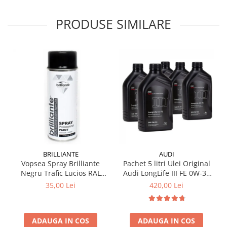
PRODUSE SIMILARE
BRILLIANTE
AUDI
Vopsea Spray Brilliante
Pachet 5 litri Ulei Original
Negru Trafic Lucios RAL
Audi LongLife III FE 0W-30
9017 400 ml
GS55545D2 – Aprobări VW
35,00 Lei
420,00 Lei
504.00 / 507.00
ADAUGA IN COS
ADAUGA IN COS