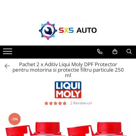
Toate Produsele
Uleiuri si Lichide
Ulei Motor Original și Aftermarket
- 0W20, 5W30, 5W40 - SXS Auto
0W16
Pachet 2 x Aditiv Liqui Moly DPF Protector
0W20
pentru motorina si protectie filtru particule 250
0W30
ml
0W40
5W20
5W30
2 Review-uri
5W40
5W50
10W30
-3%
10W40
10W50