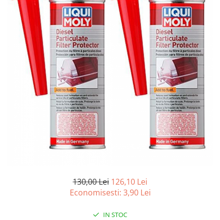
10W60
15W40
20W50
0W12
AdBlue
Aditivi Auto
Antigel
Lichid de Frana
Lichid de Parbriz
Ulei Cutie de Viteze
Ulei Servodirectie
Uleiuri Hidraulice
130,00 Lei
126,10 Lei
Vaselina si Lubrifianti Auto
Economisesti:
3,90
Lei
Filtre Auto
Filtre Aer
IN STOC