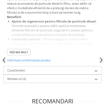
reduce acumularea de particule diesel în filtru, acest aditiv vă
Testere si diagnoza auto
oferă o modalitate eficientă de a prelungi durata de viață a
filtrului și de a economisi timp și bani pe termen lung.
Odorizante Auto
Beneficii:
Parfum Original
Ajutor de regenerare pentru filtrele de particule diesel:
Formula avansată a acestui aditiv ajută la menținerea
Parfum Auto
eficienței filtrului de particule, asigurând o ardere optimă a
Odorizante grila
combustibilului și reducând acumularea de particule.
Combustie optimă:
Utilizarea regulată a acestui aditiv
garantează o ardere optimă a combustibilului, contribuind
astfel la reducerea emisiilor și la protejarea mediului
VEZI MAI MULT
înconjurător.
Potrivit pentru călătorii scurte și vehicule de oraș:
Informatii conformitate produs
Autovehiculele utilizate frecvent pentru călătorii scurte sau în
mediul urban sunt susceptibile la acumularea de particule
Caracteristici
diesel în filtru. Acest aditiv este special formulat pentru a face
față acestei probleme, menținând filtrul curat și eficient.
Review-uri
(2)
Caracteristici Tehnice:
Bază:
Amestec de aditivi în lichid purtător
Culoare:
Roșu, maro
Densitate la 15 °C:
0,7989 g/cm³
Punct de inflamabilitate:
63°C
RECOMANDARI
Vâscozitate la 40 °C:
< 7 mm²/s