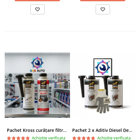
Pachet Kross curățare filtru particule DPF și etanșare ulei 250 ml + 250 ml
Pachet 2 x Aditiv Diesel Detox Premium Kross - Curățare Completă, +5 Puncte Cetanic & Protecție DPF/EGR
Achizitie verificata
Achizitie verificata