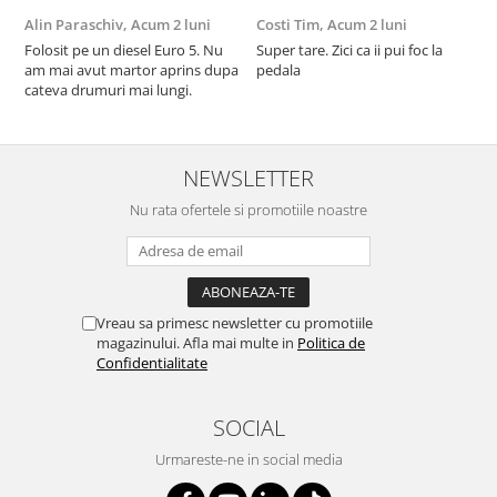
Alin Paraschiv,
Acum 2 luni
Costi Tim,
Acum 2 luni
G
Folosit pe un diesel Euro 5. Nu
Super tare. Zici ca ii pui foc la
S
am mai avut martor aprins dupa
pedala
S
cateva drumuri mai lungi.
NEWSLETTER
Nu rata ofertele si promotiile noastre
Vreau sa primesc newsletter cu promotiile
magazinului. Afla mai multe in
Politica de
Confidentialitate
SOCIAL
Urmareste-ne in social media