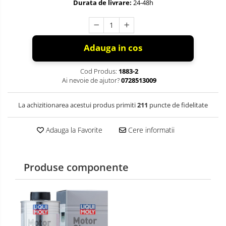
Durata de livrare:
24-48h
Adauga in cos
Cod Produs:
1883-2
Ai nevoie de ajutor?
0728513009
La achizitionarea acestui produs primiti
211
puncte de fidelitate
Adauga la Favorite
Cere informatii
Produse componente