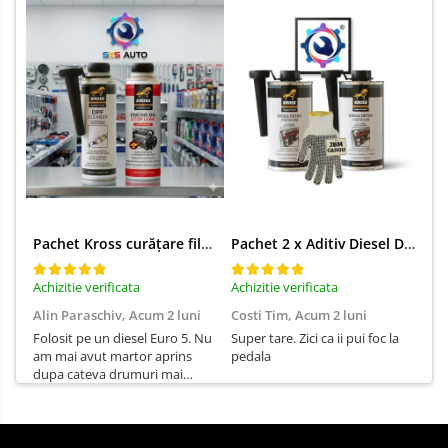
Pachet Kross curățare filtru particule DPF și etanșare ulei 250 ml + 250 ml
Pachet 2 x Aditiv Diesel Detox Premium Kross - Curățare Completă, +5 Puncte Cetanic & Protecție DPF/EGR
Achizitie verificata
Achizitie verificata
Ach
Alin Paraschiv,
Acum 2 luni
Costi Tim,
Acum 2 luni
Ga
Folosit pe un diesel Euro 5. Nu
Super tare. Zici ca ii pui foc la
Sun
am mai avut martor aprins
pedala
Su
dupa cateva drumuri mai
lungi.