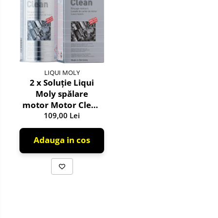
LIQUI MOLY
2 x Soluţie Liqui
Moly spălare
motor Motor Clean
109,00 Lei
500 ml
Adauga in cos