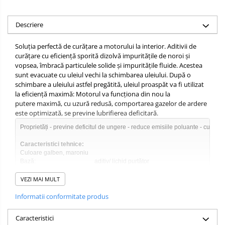
Descriere
Soluţia perfectă de curăţare a motorului la interior. Aditivii de
curăţare cu eficienţă sporită dizolvă impurităţile de noroi şi
vopsea, îmbracă particulele solide şi impurităţile fluide. Acestea
sunt evacuate cu uleiul vechi la schimbarea uleiului. După o
schimbare a uleiului astfel pregătită, uleiul proaspăt va fi utilizat
la eficienţă maximă: Motorul va funcţiona din nou la
putere maximă, cu uzură redusă, comportarea gazelor de ardere
este optimizată, se previne lubrifierea deficitară.
Proprietăți - previne deficitul de ungere - reduce emisiile poluante - curățar
Ca
Culoare galben, maroniu

Densitate la 20ºC:                   0,82   g/cm³ DIN 51 757

Punct de inflamabilitate:          60ºC DIN ISO 2592

VEZI MAI MULT
Punct de curgere:                   - 45 ºC DIN ISO 3016

Formă lichid

Informatii conformitate produs
Viscositate la 40 °C <7 mm²/s

Miros caracteristic

Caracteristici