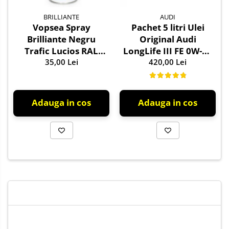
BRILLIANTE
AUDI
Vopsea Spray
Pachet 5 litri Ulei
Brilliante Negru
Original Audi
Trafic Lucios RAL
LongLife III FE 0W-30
9017 400 ml
35,00 Lei
GS55545D2 –
420,00 Lei
Aprobări VW 504.00 /
507.00
Adauga in cos
Adauga in cos