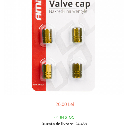
15W40
20W50
0W12
AdBlue
Aditivi Auto
Antigel
Lichid de Frana
Lichid de Parbriz
Ulei Cutie de Viteze
Ulei Servodirectie
Uleiuri Hidraulice
Vaselina si Lubrifianti Auto
20,00 Lei
IN STOC
Durata de livrare:
24-48h