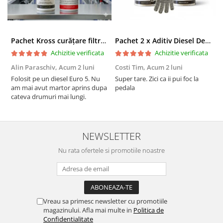
Pachet Kross curățare filtru particule DPF și etanșare ulei 250 ml + 250 ml
Pachet 2 x Aditiv Diesel Detox Premium Kross - Curățare Completă, +5 Puncte Cetanic & Protecție DPF/EGR
Achizitie verificata
Achizitie verificata
Alin Paraschiv,
Acum 2 luni
Costi Tim,
Acum 2 luni
G
Folosit pe un diesel Euro 5. Nu
Super tare. Zici ca ii pui foc la
S
am mai avut martor aprins dupa
pedala
S
cateva drumuri mai lungi.
NEWSLETTER
Nu rata ofertele si promotiile noastre
Vreau sa primesc newsletter cu promotiile
magazinului. Afla mai multe in
Politica de
Confidentialitate