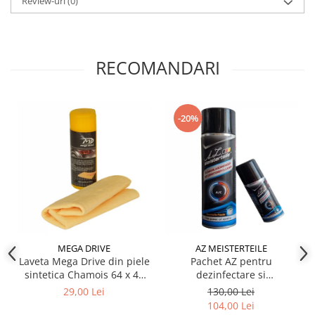
Review-uri
(0)
RECOMANDARI
-20%
MEGA DRIVE
AZ MEISTERTEILE
Laveta Mega Drive din piele
Pachet AZ pentru
sintetica Chamois 64 x 43
dezinfectare si
cm
improspatare instalatie
29,00 Lei
130,00 Lei
auto AC
104,00 Lei