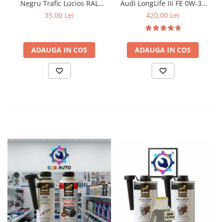
Negru Trafic Lucios RAL
Audi LongLife III FE 0W-30
9017 400 ml
GS55545D2 – Aprobări VW
35,00 Lei
420,00 Lei
504.00 / 507.00
ADAUGA IN COS
ADAUGA IN COS