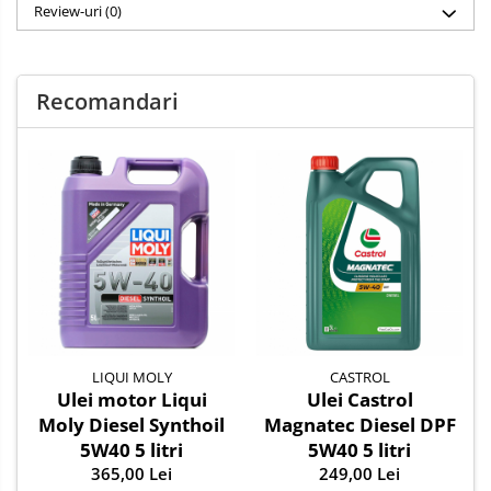
Review-uri
(0)
îmbunătățite reduc acumularea depunerilor și variațiile de
vâscozitate, menținând motorul în stare optimă.
Economie de combustibil: Uleiul cu vâscozitate 5W40
contribuie la reducerea consumului de combustibil și la
Recomandari
performanțe mai bune ale motorului.
Potrivit pentru motoarele moderne: Datorită standardului
ACEA A3/B4, acest ulei este potrivit pentru utilizarea în
motoarele cu tehnologii avansate, precum cele cu injecție
directă, turbocompresoare și alte sisteme moderne.
Înainte de a utiliza acest ulei, asigurați-vă că este compatibil cu
specificațiile și recomandările producătorului automobilului
dumneavoastră. Utilizarea unui ulei de calitate este esențială
pentru buna funcționare și protecția motorului.
LIQUI MOLY
CASTROL
Ulei motor Liqui
Ulei Castrol
Moly Diesel Synthoil
Magnatec Diesel DPF
5W40 5 litri
5W40 5 litri
365,00 Lei
249,00 Lei