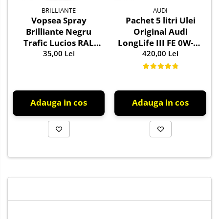
BRILLIANTE
AUDI
Vopsea Spray
Pachet 5 litri Ulei
Brilliante Negru
Original Audi
Trafic Lucios RAL
LongLife III FE 0W-30
9017 400 ml
35,00 Lei
GS55545D2 –
420,00 Lei
Aprobări VW 504.00 /
507.00
Adauga in cos
Adauga in cos