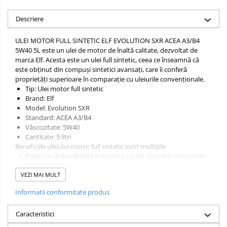
Descriere
ULEI MOTOR FULL SINTETIC ELF EVOLUTION SXR ACEA A3/B4
5W40 5L este un ulei de motor de înaltă calitate, dezvoltat de
marca Elf. Acesta este un ulei full sintetic, ceea ce înseamnă că
este obținut din compuși sintetici avansați, care îi conferă
proprietăți superioare în comparație cu uleiurile convenționale.
Tip: Ulei motor full sintetic
Brand: Elf
Model: Evolution SXR
Standard: ACEA A3/B4
Vâscozitate: 5W40
Cantitate: 5 litri
Beneficiile uleiului motor full sintetic sunt multiple:
Protecție îmbunătățită împotriva uzurii: Datorită compușilor
avansați, acest ulei oferă o protecție excelentă împotriva
VEZI MAI MULT
uzurii, prelungind durata de viață a motorului.
Performanțe superioare la temperaturi extreme: Formula
Informatii conformitate produs
sintetică asigură stabilitate ridicată la temperaturi ridicate și
scăzute, garantând o lubrifiere eficientă în orice condiții de
Caracteristici
funcționare.
Reducerea formării depunerilor: Proprietățile de curățare