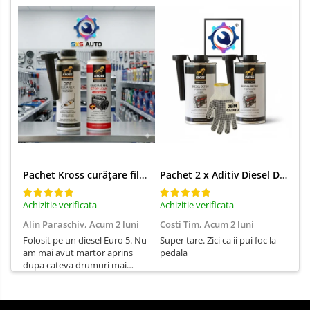
Pachet Kross curățare filtru particule DPF și etanșare ulei 250 ml + 250 ml
Pachet 2 x Aditiv Diesel Detox Premium Kross - Curățare Completă, +5 Puncte Cetanic & Protecție DPF/EGR
Achizitie verificata
Achizitie verificata
Ach
Alin Paraschiv,
Acum 2 luni
Costi Tim,
Acum 2 luni
Ga
Folosit pe un diesel Euro 5. Nu
Super tare. Zici ca ii pui foc la
Sun
am mai avut martor aprins
pedala
Su
dupa cateva drumuri mai
lungi.