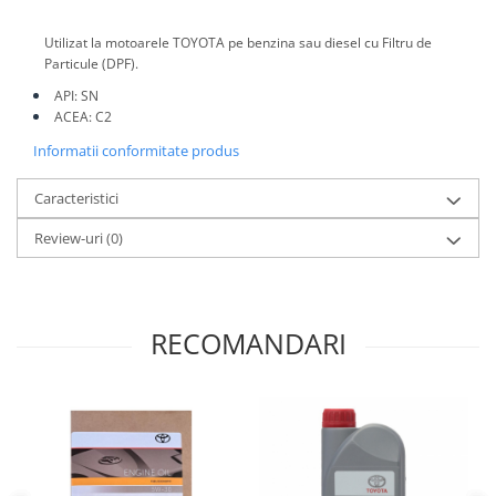
Produse curatare IT
Utilizat la motoarele TOYOTA pe benzina sau diesel cu Filtru de
Siguranta Rutiera
Particule (DPF).
Solutii Chimice
API: SN
ACEA: C2
Stergatoare Auto
Informatii conformitate produs
Electrica si Electronice Auto
Becuri Auto
Caracteristici
Halogen
Review-uri
(0)
LED
LED Omologat RAR
Xenon
RECOMANDARI
Auxiliare Halogen
Auxiliare LED
Adaptoare LED
Accesorii electronice auto
Camere Auto DVR
Senzori de Parcare