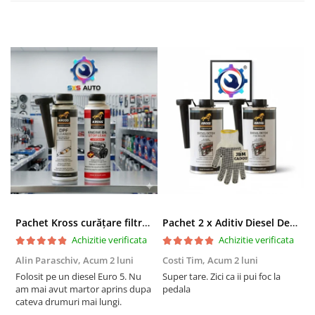
Pachet Kross curățare filtru particule DPF și etanșare ulei 250 ml + 250 ml
Pachet 2 x Aditiv Diesel Detox Premium Kross - Curățare Completă, +5 Puncte Cetanic & Protecție DPF/EGR
Achizitie verificata
Achizitie verificata
Alin Paraschiv,
Acum 2 luni
Costi Tim,
Acum 2 luni
G
Folosit pe un diesel Euro 5. Nu
Super tare. Zici ca ii pui foc la
S
am mai avut martor aprins dupa
pedala
S
cateva drumuri mai lungi.