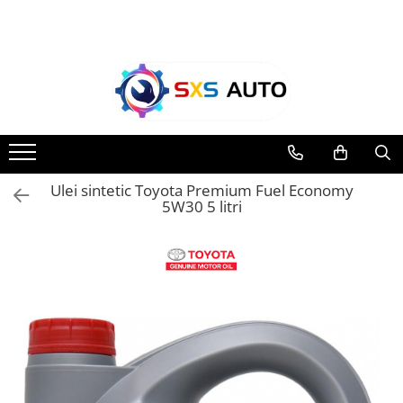
Toate Produsele
Uleiuri si Lichide
Ulei Motor Original și Aftermarket
- 0W20, 5W30, 5W40 - SXS Auto
0W16
Ulei sintetic Toyota Premium Fuel Economy
0W20
5W30 5 litri
0W30
0W40
5W20
5W30
5W40
5W50
10W30
10W40
10W50