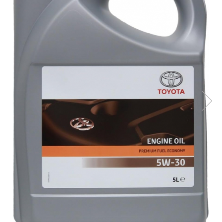
10W60
15W40
20W50
0W12
AdBlue
Aditivi Auto
Antigel
Lichid de Frana
Lichid de Parbriz
Ulei Cutie de Viteze
Ulei Servodirectie
Uleiuri Hidraulice
Vaselina si Lubrifianti Auto
Filtre Auto
Filtre Aer