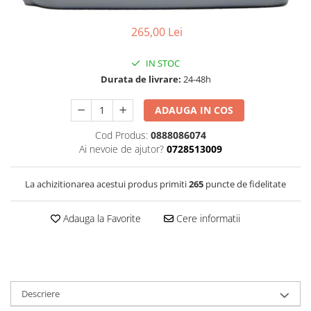
Filtre Combustibil
265,00 Lei
Filtre Habitaclu
Filtre Ulei
IN STOC
Intretinere si Cosmetica Auto
Durata de livrare:
24-48h
Produse Cosmetica Auto
ADAUGA IN COS
Produse curatare interior auto
Cod Produs:
0888086074
Spuma activa & detergenti auto
Ai nevoie de ajutor?
0728513009
Accesorii Auto
Accesorii telefoane mobile
La achizitionarea acestui produs primiti
265
puncte de fidelitate
Cabluri Curent Auto
Adauga la Favorite
Cere informatii
Cabluri si adaptoare telefoane
Echipamente Service
Huse Auto
Incarcatoare telefoane mobile
Descriere
Parasolare Auto