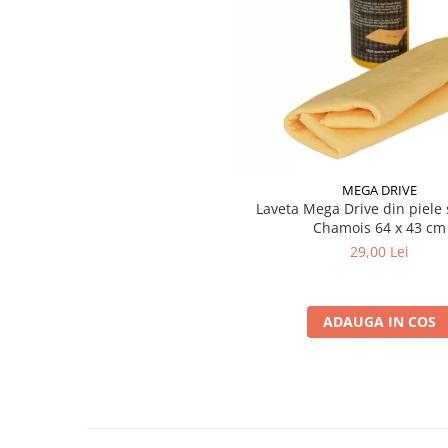
Testere si diagnoza auto
Odorizante Auto
Parfum Original
Parfum Auto
Odorizante grila
MEGA DRIVE
Laveta Mega Drive din piele 
Chamois 64 x 43 cm
29,00 Lei
ADAUGA IN COS