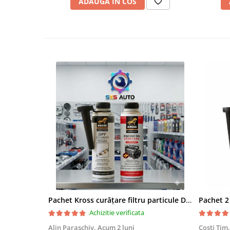
ADAUGA IN COS
Pachet Kross curățare filtru particule DPF și etanșare ulei 250 ml + 250 ml
Achizitie verificata
Alin Paraschiv,
Acum 2 luni
Costi Tim