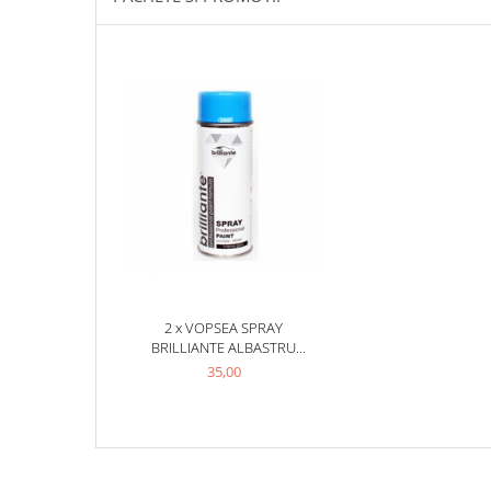
Filtre Combustibil
Filtre Habitaclu
Filtre Ulei
Intretinere si Cosmetica Auto
Produse Cosmetica Auto
Produse curatare interior auto
Spuma activa & detergenti auto
Accesorii Auto
Accesorii telefoane mobile
Cabluri Curent Auto
2 x VOPSEA SPRAY
Cabluri si adaptoare telefoane
BRILLIANTE ALBASTRU
DESCHIS RAL 5012 400 ML
35,00
Echipamente Service
Huse Auto
Incarcatoare telefoane mobile
Parasolare Auto