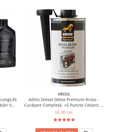
KROSS
 LongLife
Aditiv Diesel Detox Premium Kross -
Pachet 2 x
Curățare Completă, +5 Puncte Cetanic &
Kross - C
Protecție DPF/EGR
Ceta
65,00 Lei