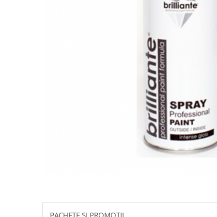
10W60
15W40
20W50
0W12
AdBlue
Aditivi Auto
Antigel
Lichid de Frana
Lichid de Parbriz
Ulei Cutie de Viteze
Ulei Servodirectie
Uleiuri Hidraulice
Vaselina si Lubrifianti Auto
Filtre Auto
Filtre Aer
PACHETE SI PROMOTII