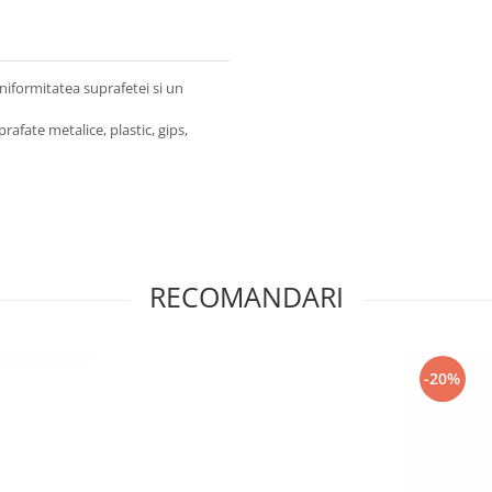
niformitatea suprafetei si un
prafate metalice, plastic, gips,
RECOMANDARI
-20%