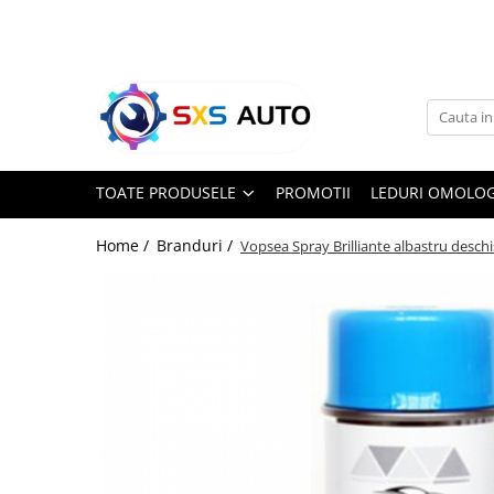
Toate Produsele
Uleiuri si Lichide
Ulei Motor Original și Aftermarket
- 0W20, 5W30, 5W40 - SXS Auto
TOATE PRODUSELE
PROMOTII
LEDURI OMOLOG
0W16
0W20
Home /
Branduri /
Vopsea Spray Brilliante albastru desch
0W30
0W40
5W20
5W30
5W40
5W50
10W30
10W40
10W50