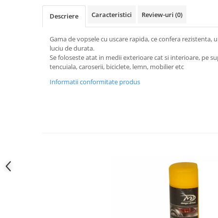
Produse curatare IT
Caracteristici
Review-uri
(0)
Descriere
Siguranta Rutiera
Gama de vopsele cu uscare rapida, ce confera rezistenta, u
Solutii Chimice
luciu de durata.
Stergatoare Auto
Se foloseste atat in medii exterioare cat si interioare, pe su
tencuiala, caroserii, biciclete, lemn, mobilier etc
Electrica si Electronice Auto
Informatii conformitate produs
Becuri Auto
Halogen
LED
LED Omologat RAR
Xenon
Auxiliare Halogen
Auxiliare LED
Adaptoare LED
Accesorii electronice auto
Camere Auto DVR
Senzori de Parcare