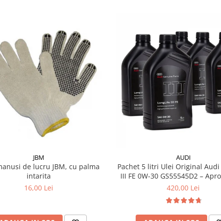
JBM
AUDI
manusi de lucru JBM, cu palma
Pachet 5 litri Ulei Original Audi
intarita
III FE 0W-30 GS55545D2 – Aprobări VW
504.00 / 507.00
16,00 Lei
420,00 Lei