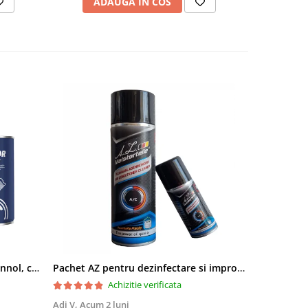
ADAUGA IN COS
AD
Pachet aditivi diesel Kross + Mannol, curatare injectie DPF si stabilizare ulei
Pachet AZ pentru dezinfectare si improspatare instalatie auto AC
Achizitie verificata
Adi V,
Acum 2 luni
Cornel Miha