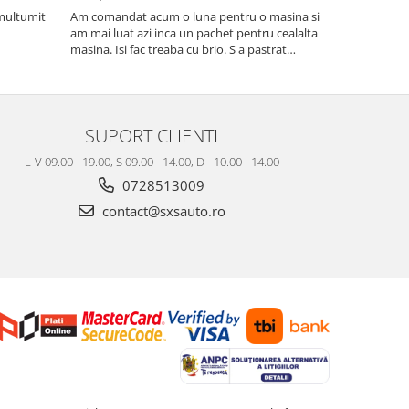
 multumit
Am comandat acum o luna pentru o masina si
Produs confo
am mai luat azi inca un pachet pentru cealalta
masina. Isi fac treaba cu brio. S a pastrat
mirosul de proaspat in tot acest timp
SUPORT CLIENTI
L-V 09.00 - 19.00, S 09.00 - 14.00, D - 10.00 - 14.00
0728513009
contact@sxsauto.ro