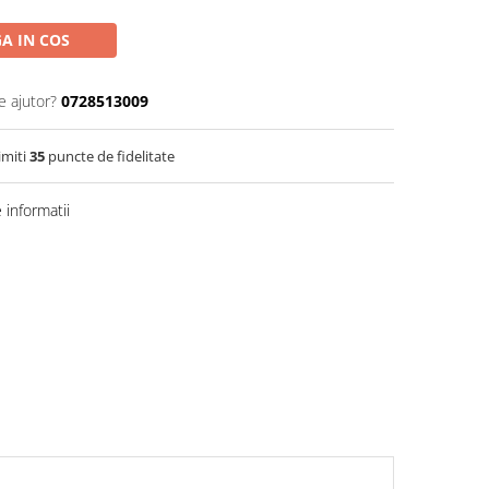
A IN COS
e ajutor?
0728513009
imiti
35
puncte de fidelitate
informatii