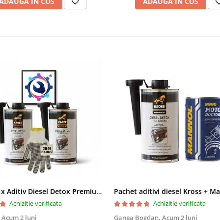
ADAUGA IN COS
ADAUGA IN COS
Pachet 2 x Aditiv Diesel Detox Premium Kross - Curățare Completă, +5 Puncte Cetanic & Protecție DPF/EGR
Achizitie verificata
Achizitie verificata
,
Acum 2 luni
Ganea Bogdan,
Acum 2 luni