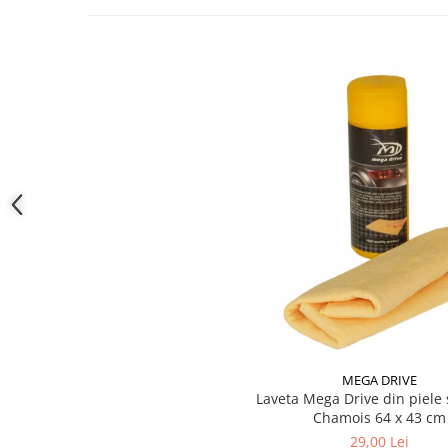
Produse curatare IT
Siguranta Rutiera
Solutii Chimice
Stergatoare Auto
Electrica si Electronice Auto
Becuri Auto
Halogen
LED
LED Omologat RAR
Xenon
Auxiliare Halogen
Auxiliare LED
Adaptoare LED
MEGA DRIVE
Accesorii electronice auto
Laveta Mega Drive din piele 
Camere Auto DVR
Chamois 64 x 43 cm
29,00 Lei
Senzori de Parcare