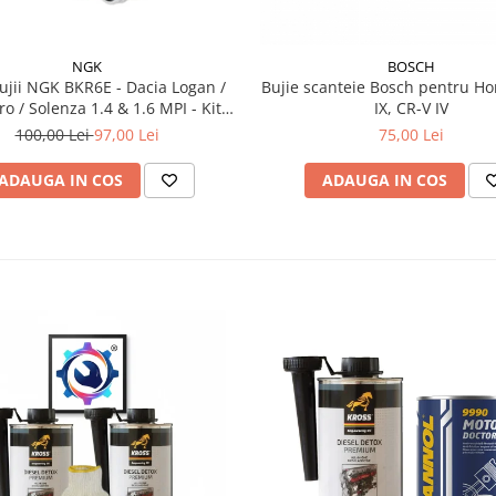
NGK
BOSCH
Bujii NGK BKR6E - Dacia Logan /
Bujie scanteie Bosch pentru Ho
o / Solenza 1.4 & 1.6 MPI - Kit
IX, CR-V IV
Complet
100,00 Lei
97,00 Lei
75,00 Lei
ADAUGA IN COS
ADAUGA IN COS