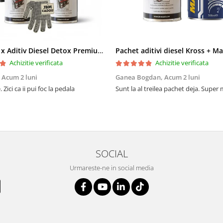
Pachet 2 x Aditiv Diesel Detox Premium Kross - Curățare Completă, +5 Puncte Cetanic & Protecție DPF/EGR
Achizitie verificata
Achizitie verificata
,
Acum 2 luni
Ganea Bogdan,
Acum 2 luni
 Zici ca ii pui foc la pedala
Sunt la al treilea pachet deja. Super
SOCIAL
Urmareste-ne in social media