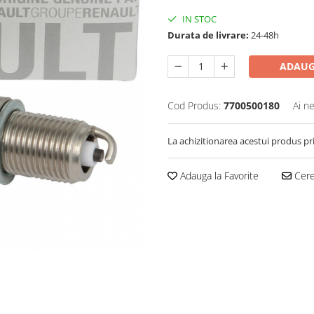
IN STOC
Durata de livrare:
24-48h
ADAUG
Cod Produs:
7700500180
Ai n
La achizitionarea acestui produs pr
Adauga la Favorite
Cere 