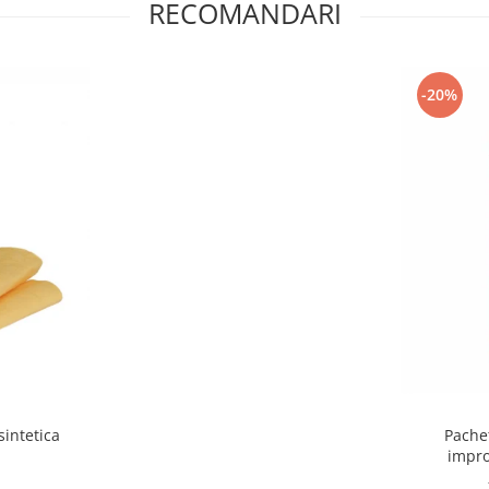
RECOMANDARI
-20%
sintetica
Pache
impro