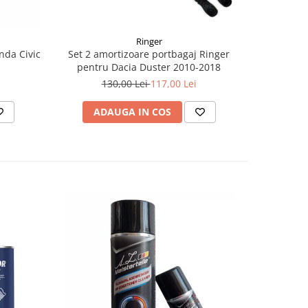
Ringer
nda Civic
Set 2 amortizoare portbagaj Ringer
Bușon V
pentru Dacia Duster 2010-2018
Logan, Sa
130,00 Lei
117,00 Lei
ADAUGA IN COS
AD