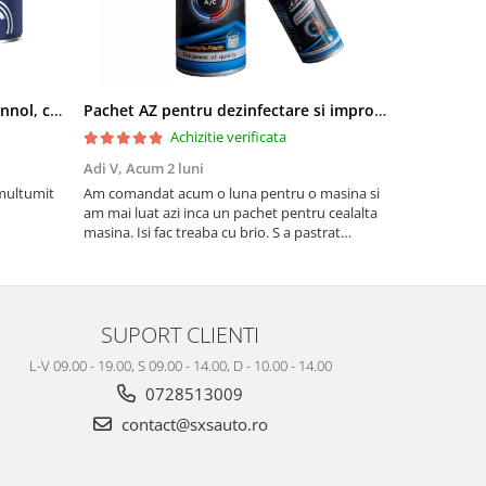
Pachet aditivi diesel Kross + Mannol, curatare injectie DPF si stabilizare ulei
Pachet AZ pentru dezinfectare si improspatare instalatie auto AC
Achizitie verificata
Adi V,
Acum 2 luni
Cornel Miha
 multumit
Am comandat acum o luna pentru o masina si
Produs confo
am mai luat azi inca un pachet pentru cealalta
masina. Isi fac treaba cu brio. S a pastrat
mirosul de proaspat in tot acest timp
SUPORT CLIENTI
L-V 09.00 - 19.00, S 09.00 - 14.00, D - 10.00 - 14.00
0728513009
contact@sxsauto.ro