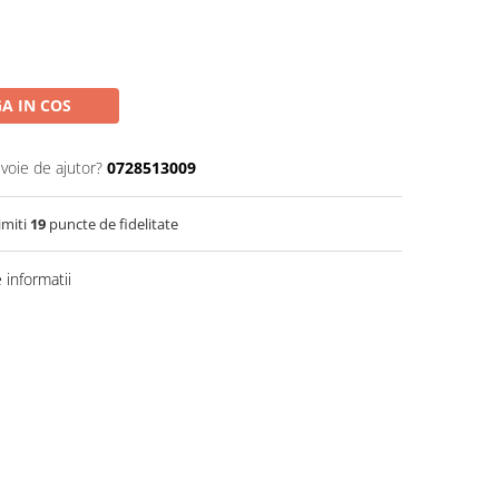
A IN COS
evoie de ajutor?
0728513009
imiti
19
puncte de fidelitate
informatii