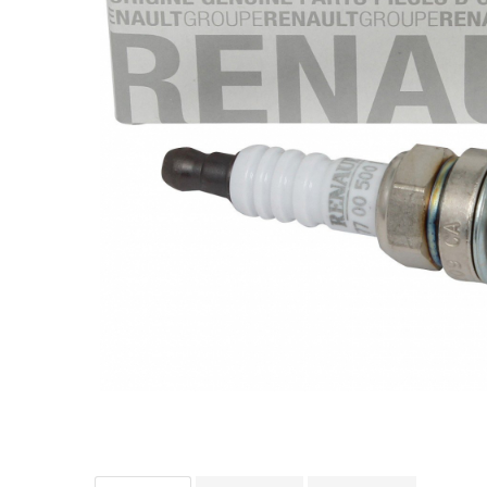
10W60
15W40
20W50
0W12
AdBlue
Aditivi Auto
Antigel
Lichid de Frana
Lichid de Parbriz
Ulei Cutie de Viteze
Ulei Servodirectie
Uleiuri Hidraulice
Vaselina si Lubrifianti Auto
Filtre Auto
Filtre Aer