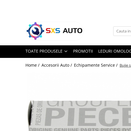
Toate Produsele
Uleiuri si Lichide
Ulei Motor Original și Aftermarket
- 0W20, 5W30, 5W40 - SXS Auto
TOATE PRODUSELE
PROMOTII
LEDURI OMOLOG
0W16
0W20
Home /
Accesorii Auto /
Echipamente Service /
Bujie 
0W30
0W40
5W20
5W30
5W40
5W50
10W30
10W40
10W50