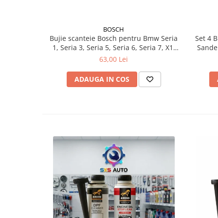
BOSCH
Bujie scanteie Bosch pentru Bmw Seria
Set 4 
1, Seria 3, Seria 5, Seria 6, Seria 7, X1,
Sander
X3, X5, Z4
63,00 Lei
ADAUGA IN COS