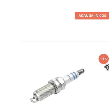
Testere si diagnoza auto
Odorizante Auto
ADAUGA IN COS
Parfum Original
Parfum Auto
Odorizante grila
-3%