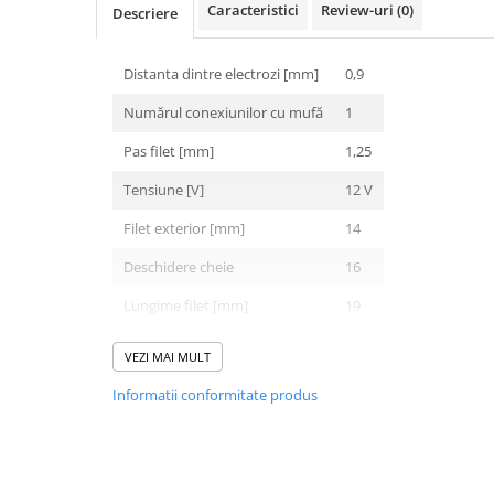
Caracteristici
Review-uri
(0)
Descriere
Filtre Combustibil
Filtre Habitaclu
Distanta dintre electrozi [mm]
0,9
Filtre Ulei
Numărul conexiunilor cu mufă
1
Intretinere si Cosmetica Auto
Produse Cosmetica Auto
Pas filet [mm]
1,25
Produse curatare interior auto
Tensiune [V]
12 V
Spuma activa & detergenti auto
Filet exterior [mm]
14
Accesorii Auto
Deschidere cheie
16
Accesorii telefoane mobile
Lungime filet [mm]
19
Cabluri Curent Auto
Moment strangere [Nm]
28
Cabluri si adaptoare telefoane
VEZI MAI MULT
Echipamente Service
pozitia scanteii (mm)
3
Informatii conformitate produs
Huse Auto
Incarcatoare telefoane mobile
Parasolare Auto