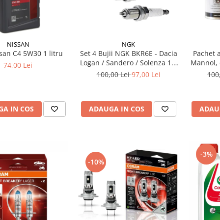
NISSAN
NGK
san C4 5W30 1 litru
Set 4 Bujii NGK BKR6E - Dacia
Pachet a
Logan / Sandero / Solenza 1.4
Mannol, 
74,00 Lei
& 1.6 MPI - Kit Complet
si 
100,00 Lei
97,00 Lei
100
A IN COS
ADAUGA IN COS
ADAU
-3%
-10%