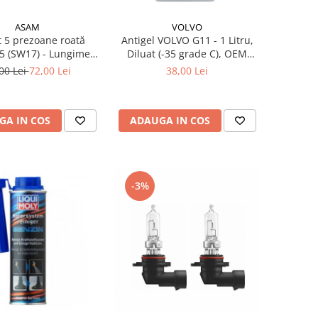
ASAM
VOLVO
 5 prezoane roată
Antigel VOLVO G11 - 1 Litru,
5 (SW17) - Lungime
Diluat (-35 grade C), OEM
pentru jantă aliaj și
(Culoare Verde)
00 Lei
72,00 Lei
38,00 Lei
oțel
GA IN COS
ADAUGA IN COS
-3%