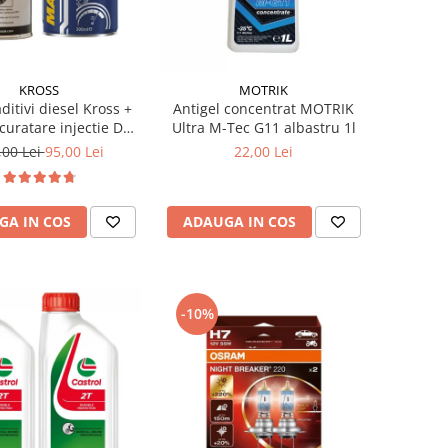
KROSS
MOTRIK
ditivi diesel Kross +
Antigel concentrat MOTRIK
curatare injectie DPF
Ultra M-Tec G11 albastru 1l
stabilizare ulei
,00 Lei
95,00 Lei
22,00 Lei
GA IN COS
ADAUGA IN COS
-10%