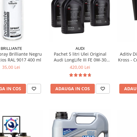
BRILLIANTE
AUDI
ray Brilliante Negru
Pachet 5 litri Ulei Original
Aditiv D
cios RAL 9017 400 ml
Audi LongLife III FE 0W-30
Kross - 
GS55545D2 – Aprobări VW
Puncte 
35,00 Lei
420,00 Lei
504.00 / 507.00
A IN COS
ADAUGA IN COS
ADAU