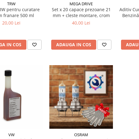
TRW
MEGA DRIVE
RW pentru curatare
Set x 20 capace prezoane 21
Aditiv Cu
m franare 500 ml
mm + cleste montare, crom
Benzină
(300
20,00 Lei
40,00 Lei
Prof
A IN COS
ADAUGA IN COS
ADAU
VW
OSRAM