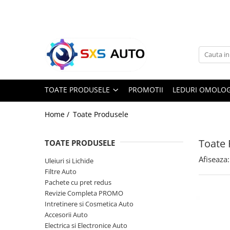
Toate Produsele
Uleiuri si Lichide
Ulei Motor Original și Aftermarket
- 0W20, 5W30, 5W40 - SXS Auto
TOATE PRODUSELE
PROMOTII
LEDURI OMOLOG
0W16
0W20
Home /
Toate Produsele
0W30
0W40
Toate 
TOATE PRODUSELE
5W20
Afiseaza:
Uleiuri si Lichide
5W30
Filtre Auto
5W40
Pachete cu pret redus
5W50
Revizie Completa PROMO
10W30
Intretinere si Cosmetica Auto
Accesorii Auto
10W40
Electrica si Electronice Auto
10W50