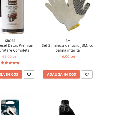
KROSS
JBM
iesel Detox Premium
Set 2 manusi de lucru JBM, cu
Curățare Completă, +5
palma intarita
Cetanic & Protecție
65,00 Lei
16,00 Lei
DPF/EGR
GA IN COS
ADAUGA IN COS