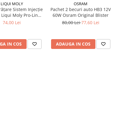
LIQUI MOLY
OSRAM
rățare Sistem Injecție
Pachet 2 becuri auto HB3 12V
 Liqui Moly Pro-Line
60W Osram Original Blister
 ml) - Tratament
74,00 Lei
80,00 Lei
77,60 Lei
esional GDI / TSI
GA IN COS
ADAUGA IN COS