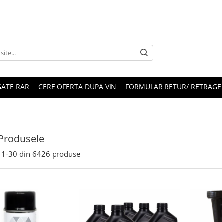
ATE RAR
CERE OFERTA DUPA VIN
FORMULAR RETUR/ RETRAGE
Produsele
1-
30
din
6426
produse