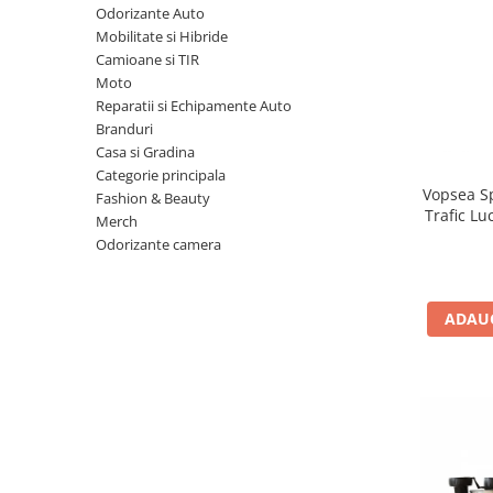
Odorizante Auto
10W60
Mobilitate si Hibride
15W40
Camioane si TIR
20W50
Moto
Reparatii si Echipamente Auto
0W12
Branduri
AdBlue
Casa si Gradina
Aditivi Auto
Categorie principala
Vopsea Sp
Fashion & Beauty
Antigel
Trafic Lu
Merch
Lichid de Frana
Odorizante camera
Lichid de Parbriz
Ulei Cutie de Viteze
ADAUG
Ulei Servodirectie
Uleiuri Hidraulice
Vaselina si Lubrifianti Auto
Filtre Auto
Filtre Aer