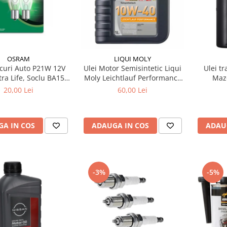
OSRAM
LIQUI MOLY
ecuri Auto P21W 12V
Ulei Motor Semisintetic Liqui
Ulei t
ra Life, Soclu BA15s,
Moly Leichtlauf Performance
Mazd
e Viata Extinsa (4x),
10W-40 1 litru
20,00 Lei
60,00 Lei
lizare / Frana /
Marsarier
A IN COS
ADAUGA IN COS
ADAU
-3%
-5%