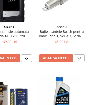
MAZDA
BOSCH
ransmisie automata
Bujie scanteie Bosch pentru
a ATF FZ 1 litru
Bmw Seria 1, Seria 3, Seria 5,
Seria 6, Seria 7, X1, X3, X5, Z4
139,00 Lei
63,00 Lei
GA IN COS
ADAUGA IN COS