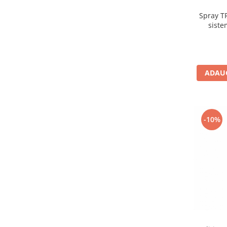
Spray T
siste
ADAUG
-10%