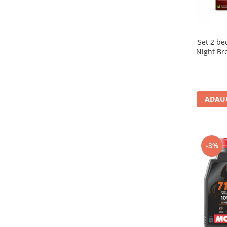
Set 2 bec halogen H1 Osram
Night Br
ADAUG
-3%