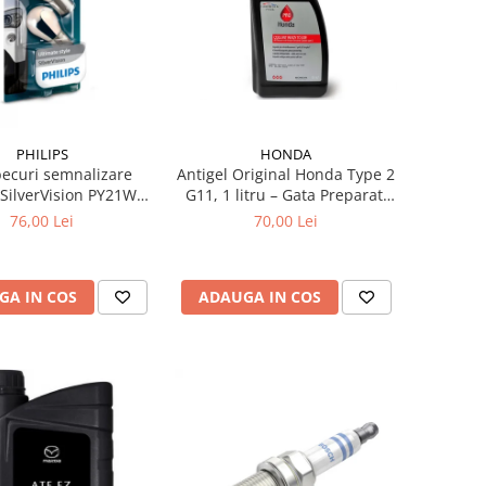
HONDA
PHILIPS
Antigel Original Honda Type 2
becuri semnalizare
G11, 1 litru – Gata Preparat,
 SilverVision PY21W
All Season, Protecție -36°C
U15s 12V 21W
70,00 Lei
76,00 Lei
ADAUGA IN COS
GA IN COS