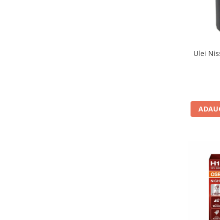
Testere si diagnoza auto
Odorizante Auto
Parfum Original
Ulei Nis
Parfum Auto
Odorizante grila
ADAUG