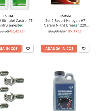
CASTROL
OSRAM
 litri ulei Castrol 2T
Set 2 Becuri Halogen H7
entru amestec
Osram Night Breaker 220,
+220% Mai Multa Lumina,
00 Lei
83,42 Lei
206,00 Lei
185,00 Lei
Fascicul 150m, 12V, 55W,
PX26d, Next Generation
GA IN COS
ADAUGA IN COS