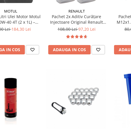
MOTUL
RENAULT
Litri Ulei Motor Motul
Pachet 2x Aditiv Curățare
Pachet
W-40 4T (2 x 1L) –
Injectoare Original Renault
M12x1.
ntetic, API SP, JASO
DCI Dynamic, 250ml
47.5 mm, 
00 Lei
184,30 Lei
108,00 Lei
97,20 Lei
80,
MA2
A IN COS
ADAUGA IN COS
ADAU