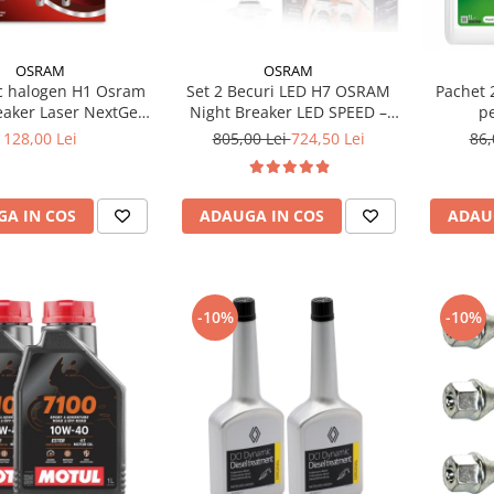
OSRAM
OSRAM
Set 2 Becuri LED H7 OSRAM
Pachet 2
Night Breaker LED SPEED –
eaker Laser NextGen
p
Street Legal, 6000K, Design
+150%
805,00 Lei
724,50 Lei
128,00 Lei
86,
1:1, Montaj Rapid
ADAUGA IN COS
A IN COS
ADAU
-10%
-10%