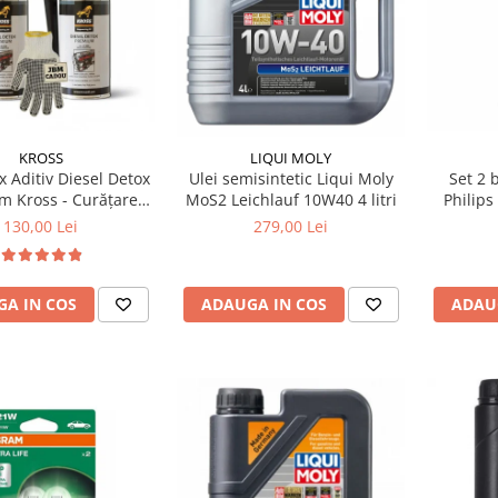
KROSS
LIQUI MOLY
x Aditiv Diesel Detox
Ulei semisintetic Liqui Moly
Set 2 
m Kross - Curățare
MoS2 Leichlauf 10W40 4 litri
Philips
, +5 Puncte Cetanic
BA
130,00 Lei
279,00 Lei
otecție DPF/EGR
A IN COS
ADAUGA IN COS
ADAU