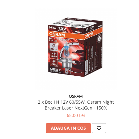
Filtre Combustibil
Filtre Habitaclu
Filtre Ulei
Intretinere si Cosmetica Auto
Produse Cosmetica Auto
Produse curatare interior auto
Spuma activa & detergenti auto
Accesorii Auto
Accesorii telefoane mobile
Cabluri Curent Auto
OSRAM
Cabluri si adaptoare telefoane
2 x Bec H4 12V 60/55W, Osram Night
Echipamente Service
Breaker Laser NextGen +150%
65,00 Lei
Huse Auto
Incarcatoare telefoane mobile
ADAUGA IN COS
Parasolare Auto