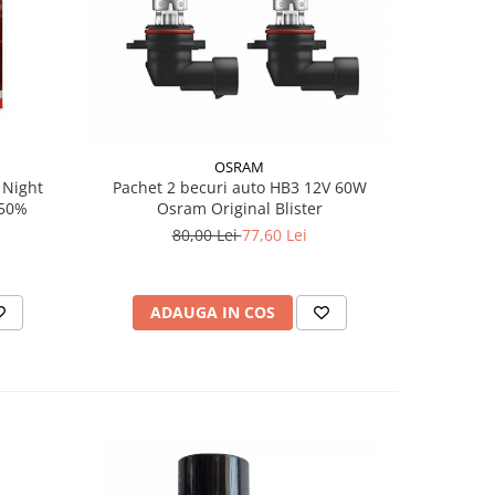
-10%
OSRAM
Pachet 2 becuri auto HB3 12V 60W
Set 2 B
150%
Osram Original Blister
Breaker
6000K,
80,00 Lei
77,60 Lei
8
ADAUGA IN COS
AD