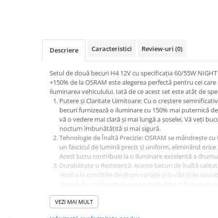
Produse curatare IT
Siguranta Rutiera
Solutii Chimice
Caracteristici
Review-uri
(0)
Descriere
Stergatoare Auto
Electrica si Electronice Auto
Setul de două becuri H4 12V cu specificația 60/55W NI
+150% de la OSRAM este alegerea perfectă pentru cei care 
Becuri Auto
iluminarea vehiculului. Iată de ce acest set este atât de spec
Halogen
Putere și Claritate Uimitoare: Cu o creștere semnificativă
becuri furnizează o iluminare cu 150% mai puternică de
LED
vă o vedere mai clară și mai lungă a șoselei. Vă veți b
LED Omologat RAR
nocturn îmbunătățită și mai sigură.
Xenon
Tehnologie de Înaltă Precizie: OSRAM se mândrește cu t
un fascicul de lumină precis și uniform, eliminând oric
Auxiliare Halogen
Acest lucru contribuie la o iluminare excelentă a drumul
Auxiliare LED
Durabilitate și Rezistență: Aceste becuri de înaltă calit
Adaptoare LED
rezista la condițiile de drum variate și la vibrațiile ca
durată de viață extinsă, economisiți timp și bani prin r
Accesorii electronice auto
becurilor.
Camere Auto DVR
VEZI MAI MULT
Instalare Simplă: Cu un design ergonomic, aceste becuri 
dvs. existente, fără a necesita modificări sau adaptări
Senzori de Parcare