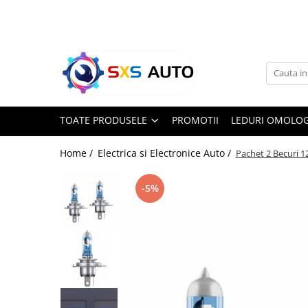
Toate Produsele
Uleiuri si Lichide
Ulei Motor Original și Aftermarket
- 0W20, 5W30, 5W40 - SXS Auto
TOATE PRODUSELE
PROMOTII
LEDURI OMOLOG
0W16
0W20
Home /
Electrica si Electronice Auto /
Pachet 2 Becuri 
0W30
0W40
-5%
5W20
5W30
5W40
5W50
10W30
10W40
10W50