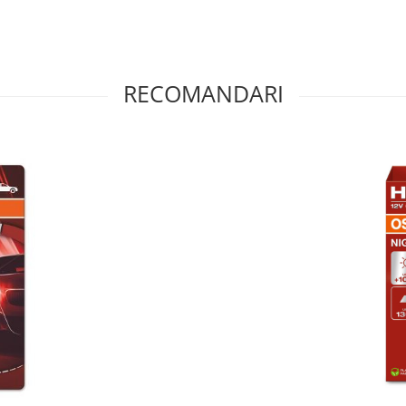
rnică și uniformă a drumului
nocturn. Veți observa mai ușor
evăzute.
RECOMANDARI
KER LASER NEXTGEN +150% de la
ție pe timp de noapte, în care
iție valoroasă pentru orice șofer
ă în siguranță pe timp de noapte.