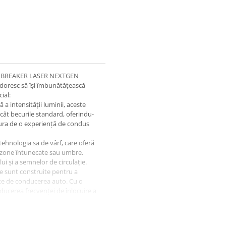
GHT BREAKER LASER NEXTGEN
doresc să își îmbunătățească
ial:
 a intensității luminii, aceste
cât becurile standard, oferindu-
ucura de o experiență de condus
ehnologia sa de vârf, care oferă
e zone întunecate sau umbre.
ui și a semnelor de circulație.
ate sunt construite pentru a
uzate de conducerea auto. Cu o
educerea frecvenței de înlocuire a
se instalează ușor în farurile
 suplimentare. Sunt compatibile cu