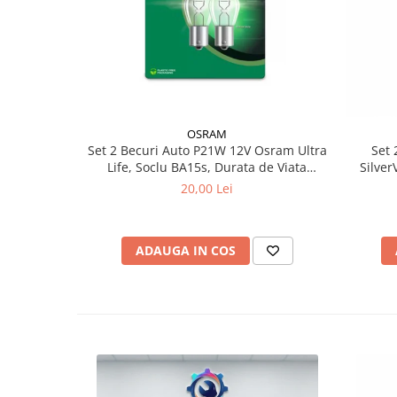
OSRAM
Set 2 Becuri Auto P21W 12V Osram Ultra
Set 
Life, Soclu BA15s, Durata de Viata
Silve
Extinsa (4x), Semnalizare / Frana /
20,00 Lei
Marsarier
ADAUGA IN COS