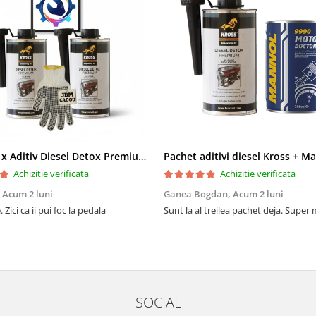
Pachet 2 x Aditiv Diesel Detox Premium Kross - Curățare Completă, +5 Puncte Cetanic & Protecție DPF/EGR
Achizitie verificata
Achizitie verificata
,
Acum 2 luni
Ganea Bogdan,
Acum 2 luni
 Zici ca ii pui foc la pedala
Sunt la al treilea pachet deja. Super
SOCIAL