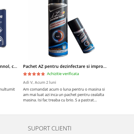
Pachet aditivi diesel Kross + Mannol, curatare injectie DPF si stabilizare ulei
Pachet AZ pentru dezinfectare si improspatare instalatie auto AC
Achizitie verificata
Adi V,
Acum 2 luni
Cornel Miha
 multumit
Am comandat acum o luna pentru o masina si
Produs confo
am mai luat azi inca un pachet pentru cealalta
masina. Isi fac treaba cu brio. S a pastrat
mirosul de proaspat in tot acest timp
SUPORT CLIENTI