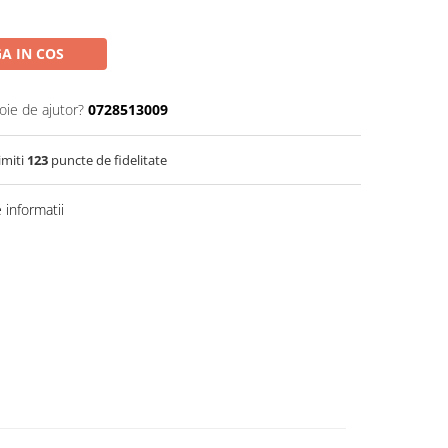
A IN COS
oie de ajutor?
0728513009
imiti
123
puncte de fidelitate
informatii