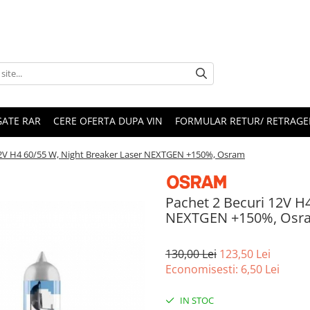
ATE RAR
CERE OFERTA DUPA VIN
FORMULAR RETUR/ RETRAGE
12V H4 60/55 W, Night Breaker Laser NEXTGEN +150%, Osram
Pachet 2 Becuri 12V H
NEXTGEN +150%, Osr
130,00 Lei
123,50 Lei
Economisesti:
6,50
Lei
IN STOC