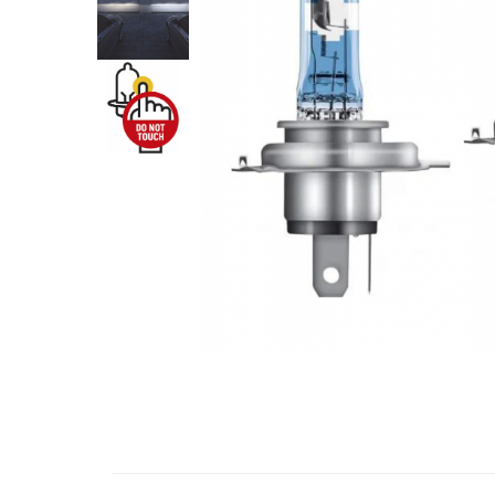
10W60
15W40
20W50
0W12
AdBlue
Aditivi Auto
Antigel
Lichid de Frana
Lichid de Parbriz
Ulei Cutie de Viteze
Ulei Servodirectie
Uleiuri Hidraulice
Vaselina si Lubrifianti Auto
Filtre Auto
Filtre Aer