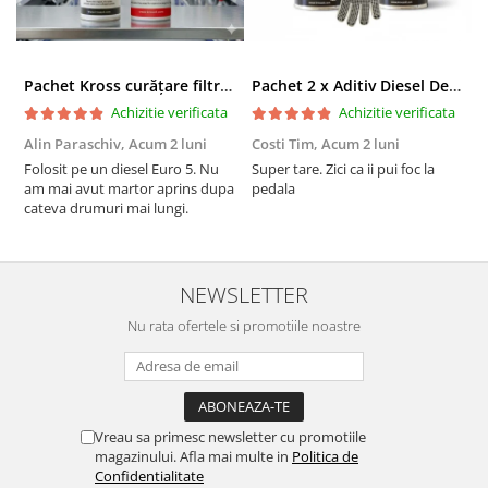
Pachet Kross curățare filtru particule DPF și etanșare ulei 250 ml + 250 ml
Pachet 2 x Aditiv Diesel Detox Premium Kross - Curățare Completă, +5 Puncte Cetanic & Protecție DPF/EGR
Achizitie verificata
Achizitie verificata
Alin Paraschiv,
Acum 2 luni
Costi Tim,
Acum 2 luni
G
Folosit pe un diesel Euro 5. Nu
Super tare. Zici ca ii pui foc la
S
am mai avut martor aprins dupa
pedala
S
cateva drumuri mai lungi.
NEWSLETTER
Nu rata ofertele si promotiile noastre
Vreau sa primesc newsletter cu promotiile
magazinului. Afla mai multe in
Politica de
Confidentialitate