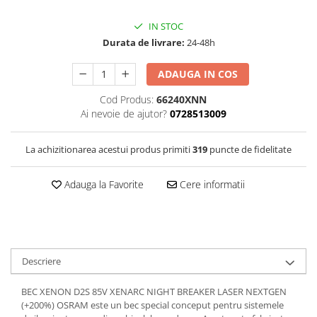
IN STOC
Durata de livrare:
24-48h
ADAUGA IN COS
Cod Produs:
66240XNN
Ai nevoie de ajutor?
0728513009
La achizitionarea acestui produs primiti
319
puncte de fidelitate
Adauga la Favorite
Cere informatii
Descriere
BEC XENON D2S 85V XENARC NIGHT BREAKER LASER NEXTGEN
(+200%) OSRAM este un bec special conceput pentru sistemele