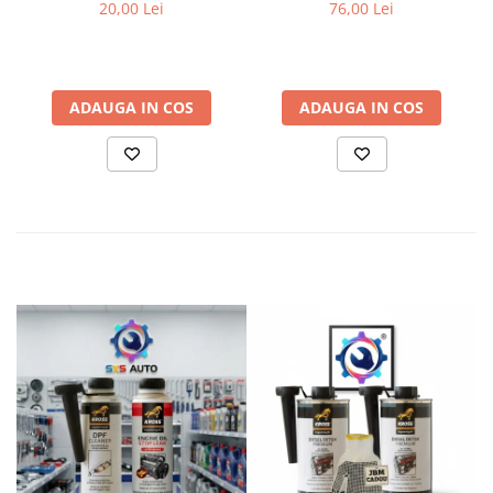
BA15s, Durata de Viata
BAU15s 12V 21W
20,00 Lei
76,00 Lei
Extinsa (4x), Semnalizare /
Frana / Marsarier
ADAUGA IN COS
ADAUGA IN COS