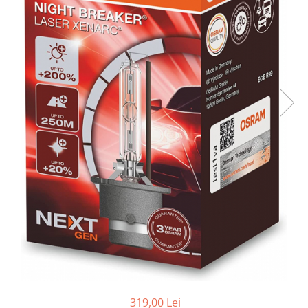
15W40
20W50
0W12
AdBlue
Aditivi Auto
Antigel
Lichid de Frana
Lichid de Parbriz
Ulei Cutie de Viteze
Ulei Servodirectie
Uleiuri Hidraulice
Vaselina si Lubrifianti Auto
319,00 Lei