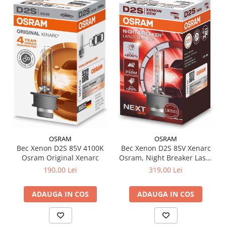
OSRAM
OSRAM
Bec Xenon D2S 85V 4100K
Bec Xenon D2S 85V Xenarc
Osram Original Xenarc
Osram, Night Breaker Laser
NextGen +200%
190,00 Lei
319,00 Lei
ADAUGA IN COS
ADAUGA IN COS