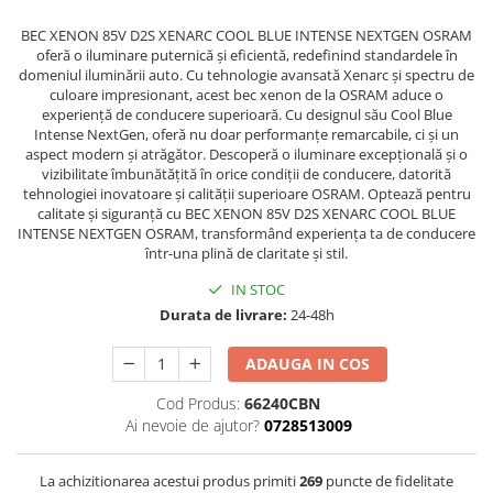
BEC XENON 85V D2S XENARC COOL BLUE INTENSE NEXTGEN OSRAM
oferă o iluminare puternică și eficientă, redefinind standardele în
domeniul iluminării auto. Cu tehnologie avansată Xenarc și spectru de
culoare impresionant, acest bec xenon de la OSRAM aduce o
experiență de conducere superioară. Cu designul său Cool Blue
Intense NextGen, oferă nu doar performanțe remarcabile, ci și un
aspect modern și atrăgător. Descoperă o iluminare excepțională și o
vizibilitate îmbunătățită în orice condiții de conducere, datorită
tehnologiei inovatoare și calității superioare OSRAM. Optează pentru
calitate și siguranță cu BEC XENON 85V D2S XENARC COOL BLUE
INTENSE NEXTGEN OSRAM, transformând experiența ta de conducere
într-una plină de claritate și stil.
IN STOC
Durata de livrare:
24-48h
ADAUGA IN COS
Cod Produs:
66240CBN
Ai nevoie de ajutor?
0728513009
La achizitionarea acestui produs primiti
269
puncte de fidelitate