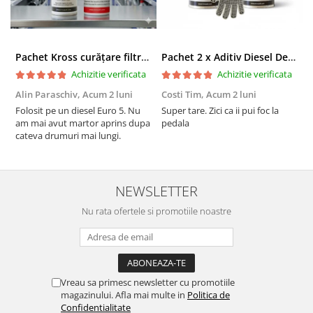
Pachet Kross curățare filtru particule DPF și etanșare ulei 250 ml + 250 ml
Pachet 2 x Aditiv Diesel Detox Premium Kross - Curățare Completă, +5 Puncte Cetanic & Protecție DPF/EGR
Achizitie verificata
Achizitie verificata
Alin Paraschiv,
Acum 2 luni
Costi Tim,
Acum 2 luni
G
Folosit pe un diesel Euro 5. Nu
Super tare. Zici ca ii pui foc la
S
am mai avut martor aprins dupa
pedala
S
cateva drumuri mai lungi.
NEWSLETTER
Nu rata ofertele si promotiile noastre
Vreau sa primesc newsletter cu promotiile
magazinului. Afla mai multe in
Politica de
Confidentialitate