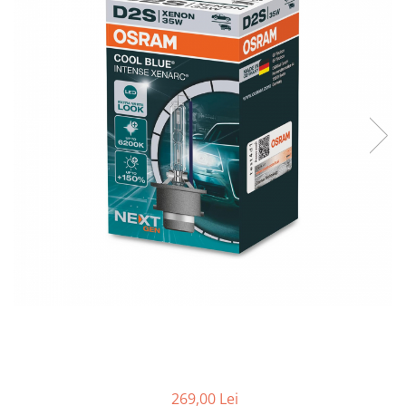
15W40
20W50
0W12
AdBlue
Aditivi Auto
Antigel
Lichid de Frana
Lichid de Parbriz
Ulei Cutie de Viteze
Ulei Servodirectie
Uleiuri Hidraulice
Vaselina si Lubrifianti Auto
269,00 Lei