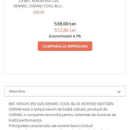
2 x BEC XENON 85V D2S
XENARC, OSRAM, COOL BLUE
INTENSE NEXTGEN
269,00
538,00 Lei
512,86 Lei
Economisesti 4.7%
CUMPARA-LE IMPREUNA
Descriere
BEC XENON 85V D2S XENARC COOL BLUE INTENSE NEXTGEN
OSRAM este o lampă xenon de înaltă calitate, produsă de
OSRAM, o companie renumită pentru sistemele de iluminat de
înaltă performanță.
Principalele caracteristici ale acestei becuri includ: