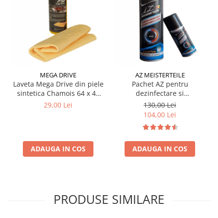
MEGA DRIVE
AZ MEISTERTEILE
Laveta Mega Drive din piele
Pachet AZ pentru
sintetica Chamois 64 x 43
dezinfectare si
cm
improspatare instalatie
29,00 Lei
130,00 Lei
auto AC
104,00 Lei
ADAUGA IN COS
ADAUGA IN COS
PRODUSE SIMILARE