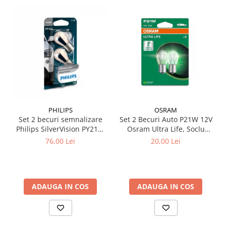
PHILIPS
OSRAM
Set 2 becuri semnalizare
Set 2 Becuri Auto P21W 12V
Philips SilverVision PY21W
Osram Ultra Life, Soclu
BAU15s 12V 21W
BA15s, Durata de Viata
76,00 Lei
20,00 Lei
Extinsa (4x), Semnalizare /
Frana / Marsarier
ADAUGA IN COS
ADAUGA IN COS