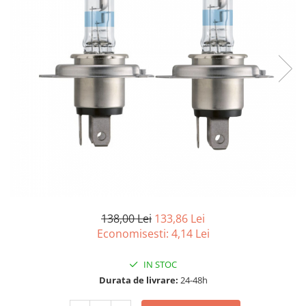
15W40
20W50
0W12
AdBlue
Aditivi Auto
Antigel
Lichid de Frana
Lichid de Parbriz
Ulei Cutie de Viteze
Ulei Servodirectie
Uleiuri Hidraulice
138,00 Lei
133,86 Lei
Vaselina si Lubrifianti Auto
Economisesti:
4,14
Lei
IN STOC
Durata de livrare:
24-48h