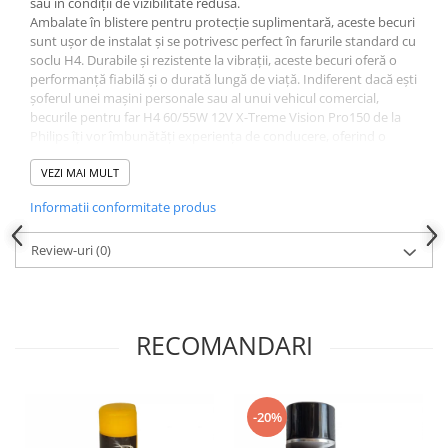
sau în condiții de vizibilitate redusă.
Ambalate în blistere pentru protecție suplimentară, aceste becuri
sunt ușor de instalat și se potrivesc perfect în farurile standard cu
soclu H4. Durabile și rezistente la vibrații, aceste becuri oferă o
performanță fiabilă și o durată lungă de viață. Indiferent dacă ești
șoferul unei mașini personale sau al unui vehicul comercial,
becurile pentru far H4 60/55W 12V X-Treme Vision Pro150 de la
Philips îți vor îmbunătăți experiența de conducere, oferind o
iluminare eficientă și de înaltă calitate.
VEZI MAI MULT
Informatii conformitate produs
Review-uri
(0)
RECOMANDARI
-20%