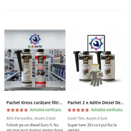
Pachet Kross curățare filtru particule DPF și etanșare ulei 250 ml + 250 ml
Pachet 2 x Aditiv Diesel Detox Premium Kross - Curățare Completă, +5 Puncte Cetanic & Protecție DPF/EGR
Achizitie verificata
Achizitie verificata
Alin Paraschiv,
Acum 2 luni
Costi Tim,
Acum 2 luni
G
Folosit pe un diesel Euro 5. Nu
Super tare. Zici ca ii pui foc la
S
am mai avut martor aprins dupa
pedala
S