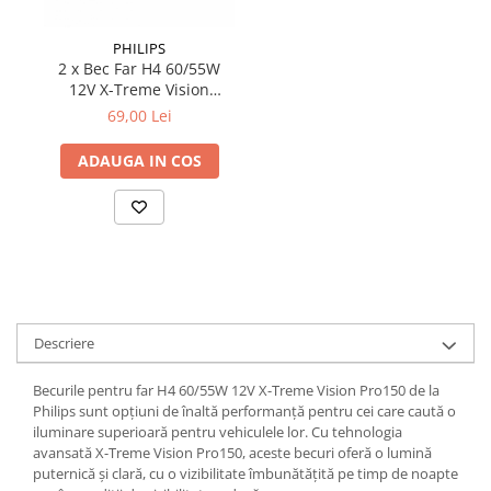
PHILIPS
2 x Bec Far H4 60/55W
12V X-Treme Vision
Pro150 (Blister) Philips
69,00 Lei
ADAUGA IN COS
Descriere
Becurile pentru far H4 60/55W 12V X-Treme Vision Pro150 de la
Philips sunt opțiuni de înaltă performanță pentru cei care caută o
iluminare superioară pentru vehiculele lor. Cu tehnologia
avansată X-Treme Vision Pro150, aceste becuri oferă o lumină
puternică și clară, cu o vizibilitate îmbunătățită pe timp de noapte