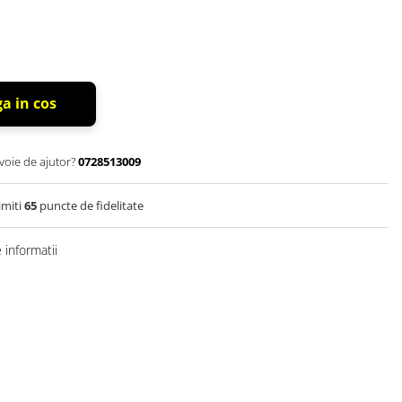
a in cos
voie de ajutor?
0728513009
imiti
65
puncte de fidelitate
informatii