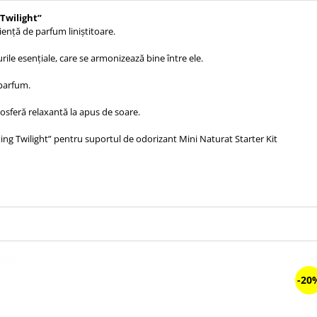
 Twilight”
iență de parfum liniștitoare.
rile esențiale, care se armonizează bine între ele.
 parfum.
mosferă relaxantă la apus de soare.
ing Twilight” pentru suportul de odorizant Mini Naturat Starter Kit
-20