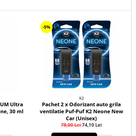
-5%
K2
UM Ultra
Pachet 2 x Odorizant auto grila
ine, 30 ml
ventilatie Puf-Puf K2 Neone New
Car (Unisex)
78,00 Lei
74,10 Lei