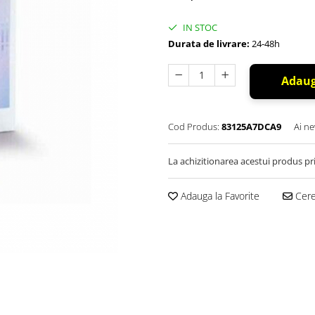
IN STOC
Durata de livrare:
24-48h
Adaug
Cod Produs:
83125A7DCA9
Ai ne
La achizitionarea acestui produs pr
Adauga la Favorite
Cere 