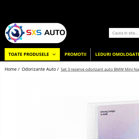
Toate Produsele
Uleiuri si Lichide
Ulei Motor Original și Aftermarket
- 0W20, 5W30, 5W40 - SXS Auto
TOATE PRODUSELE
PROMOTII
LEDURI OMOLOGAT
0W16
0W20
Home /
Odorizante Auto /
Set 3 rezerve odorizant auto BMW Mini Nat
0W30
0W40
5W20
5W30
5W40
5W50
10W30
10W40