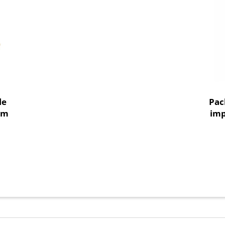
le
Pac
cm
imp