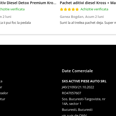
Pachet 2 x Aditiv Diesel Detox Premium Kross - Curățare Completă, +5 Puncte Cetanic & Protecție DPF/EGR
hizitie verificata
Achizitie verificata
 2 luni
Ganea Bogdan,
Acum 2 luni
ca ii pui foc la pedala
Sunt la al treilea pachet deja. Super
Date Comerciale
ta
SXS ACTIVE PIESE AUTO SRL
ur
J40/21093/21.10.2022
selor
RO47057607
etur
Sos. Bucuresti-Targoviste, nr
14A, sector 1
Bucuresti, Bucuresti
vis a vis de OMV