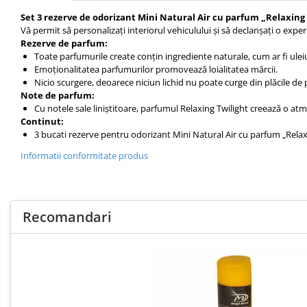
Cosmetica
Set 3 rezerve de odorizant Mini Natural Air cu parfum „Relaxing
Filtre Combustibil
Auto
Vă permit să personalizați interiorul vehiculului și să declanșați o exper
Accesorii
Filtre Habitaclu
Rezerve de parfum:
Auto
Toate parfumurile create conțin ingrediente naturale, cum ar fi uleiu
Filtre Ulei
Emoționalitatea parfumurilor promovează loialitatea mărcii.
Nicio scurgere, deoarece niciun lichid nu poate curge din plăcile de
Produse Cosmetica Auto
Note de parfum:
Produse curatare interior auto
Cu notele sale liniștitoare, parfumul Relaxing Twilight creează o at
Continut:
Spuma activa & detergenti auto
3 bucati rezerve pentru odorizant Mini Natural Air cu parfum „Relax
Accesorii telefoane mobile
Electrica
Informatii conformitate produs
si
Cabluri Curent Auto
Electronice
Odorizante
Auto
Cabluri si adaptoare telefoane
Auto
Echipamente Service
Recomandari
Huse Auto
Incarcatoare telefoane mobile
Parasolare Auto
Produse curatare IT