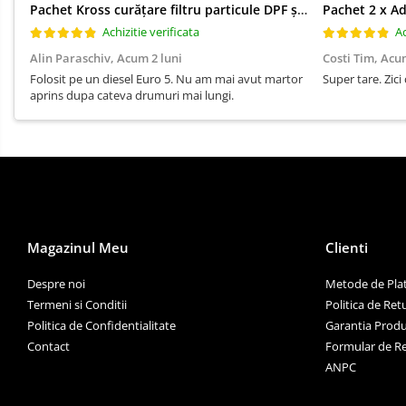
Pachet Kross curățare filtru particule DPF și etanșare ulei 250 ml + 250 ml
Achizitie verificata
Ac
Alin Paraschiv,
Acum 2 luni
Costi Tim,
Acum
Folosit pe un diesel Euro 5. Nu am mai avut martor
Super tare. Zici 
aprins dupa cateva drumuri mai lungi.
Magazinul Meu
Clienti
Despre noi
Metode de Pla
Termeni si Conditii
Politica de Ret
Politica de Confidentialitate
Garantia Produ
Contact
Formular de R
ANPC