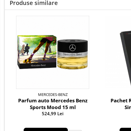
Produse similare
Parfum Original
Parfum Auto
Odorizante grila
MERCEDES-BENZ
Pachet 
Parfum auto Mercedes Benz
Si
Sports Mood 15 ml
524,99 Lei