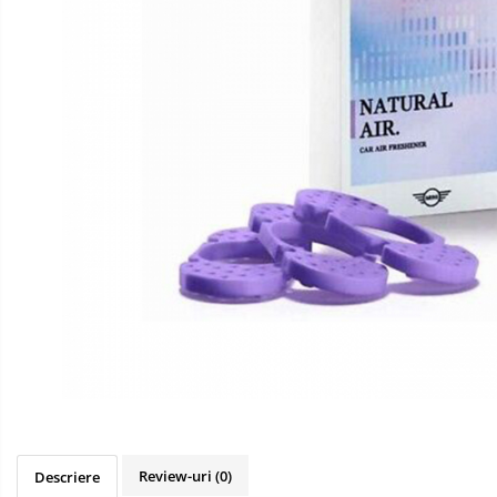
10W50
10W60
15W40
20W50
0W12
AdBlue
Aditivi Auto
Antigel
Lichid de Frana
Lichid de Parbriz
Ulei Cutie de Viteze
Ulei Servodirectie
Uleiuri Hidraulice
Vaselina si Lubrifianti Auto
Filtre Auto
Review-uri
(0)
Descriere
Filtre Aer
Intretinere si