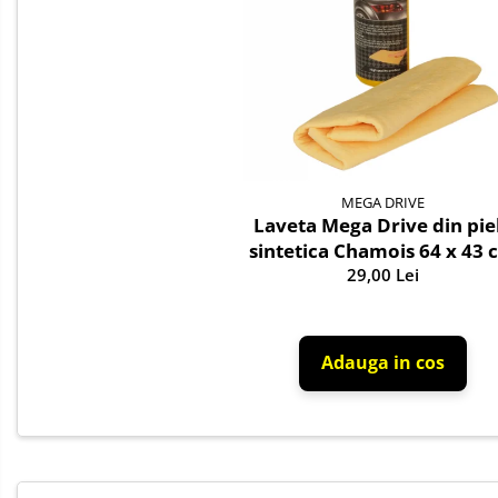
Siguranta Rutiera
Solutii Chimice
Stergatoare Auto
Becuri Auto
Halogen
LED
MEGA DRIVE
LED Omologat RAR
Laveta Mega Drive din pie
Xenon
sintetica Chamois 64 x 43 
29,00 Lei
Auxiliare Halogen
Auxiliare LED
Adaptoare LED
Adauga in cos
Accesorii electronice auto
Camere Auto DVR
Senzori de Parcare
Testere si diagnoza auto