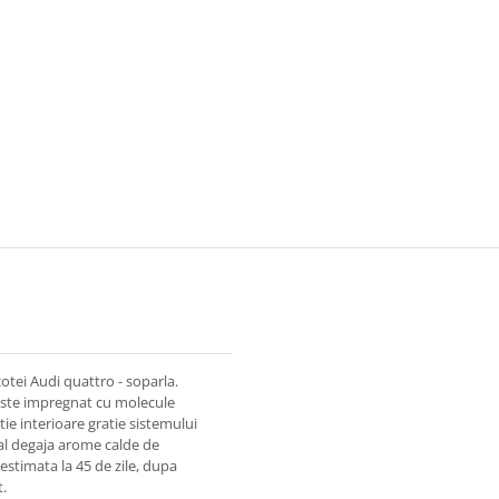
otei Audi quattro - soparla.
i este impregnat cu molecule
tie interioare gratie sistemului
nal degaja arome calde de
 estimata la 45 de zile, dupa
.