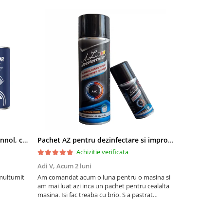
Pachet aditivi diesel Kross + Mannol, curatare injectie DPF si stabilizare ulei
Pachet AZ pentru dezinfectare si improspatare instalatie auto AC
Achizitie verificata
Adi V,
Acum 2 luni
Cornel Miha
 multumit
Am comandat acum o luna pentru o masina si
Produs confo
am mai luat azi inca un pachet pentru cealalta
masina. Isi fac treaba cu brio. S a pastrat
mirosul de proaspat in tot acest timp