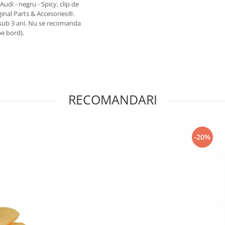
Audi - negru - Spicy, clip de
iginal Parts & Accesories®.
 sub 3 ani. Nu se recomanda
e bord).
RECOMANDARI
-20%