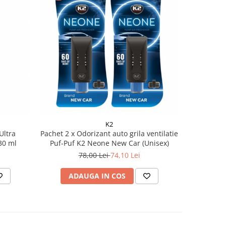
K2
ltra
Pachet 2 x Odorizant auto grila ventilatie
Odorizant 
30 ml
Puf-Puf K2 Neone New Car (Unisex)
78,00 Lei
74,10 Lei
ADAUGA IN COS
AD