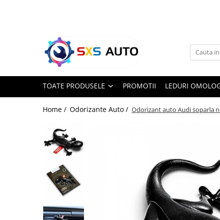
Toate Produsele
Uleiuri si Lichide
Ulei Motor Original și Aftermarket
- 0W20, 5W30, 5W40 - SXS Auto
TOATE PRODUSELE
PROMOTII
LEDURI OMOLOG
0W16
0W20
Home /
Odorizante Auto /
Odorizant auto Audi soparla 
0W30
0W40
5W20
5W30
5W40
5W50
10W30
10W40
10W50