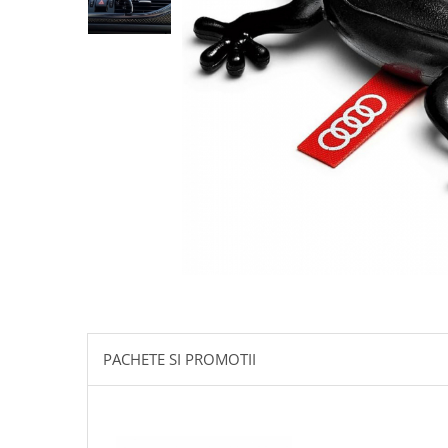
10W60
15W40
20W50
0W12
AdBlue
Aditivi Auto
Antigel
Lichid de Frana
Lichid de Parbriz
Ulei Cutie de Viteze
Ulei Servodirectie
Uleiuri Hidraulice
PACHETE SI PROMOTII
Vaselina si Lubrifianti Auto
Filtre Auto
Filtre Aer