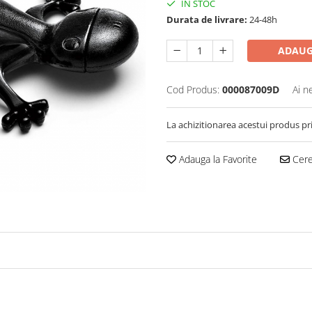
IN STOC
Durata de livrare:
24-48h
ADAUG
Cod Produs:
000087009D
Ai n
La achizitionarea acestui produs pr
Adauga la Favorite
Cere 