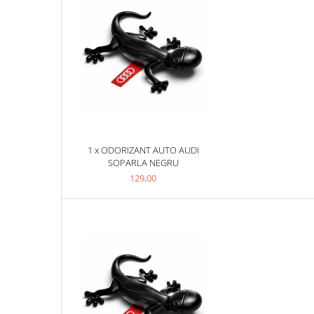
Filtre Combustibil
Filtre Habitaclu
Filtre Ulei
Intretinere si Cosmetica Auto
Produse Cosmetica Auto
Produse curatare interior auto
Spuma activa & detergenti auto
1 x ODORIZANT AUTO AUDI
Accesorii Auto
SOPARLA NEGRU
Accesorii telefoane mobile
129,00
Cabluri Curent Auto
Cabluri si adaptoare telefoane
Echipamente Service
Huse Auto
Incarcatoare telefoane mobile
Parasolare Auto