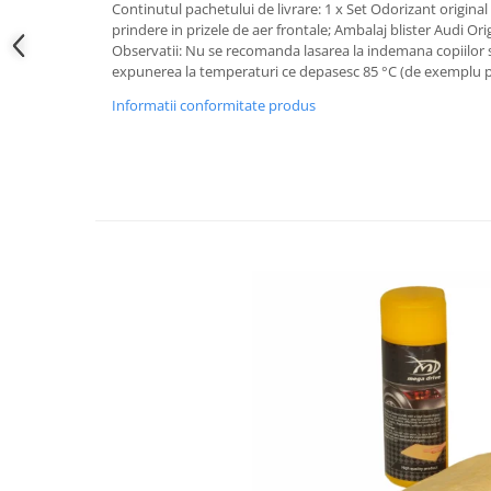
Continutul pachetului de livrare: 1 x Set Odorizant original 
prindere in prizele de aer frontale; Ambalaj blister Audi Or
Testere si diagnoza auto
Observatii: Nu se recomanda lasarea la indemana copiilor
Odorizante Auto
expunerea la temperaturi ce depasesc 85 °C (de exemplu p
Parfum Original
Informatii conformitate produs
Parfum Auto
Odorizante grila