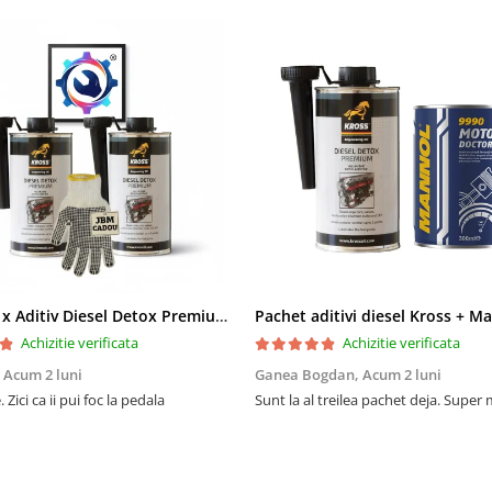
Pachet 2 x Aditiv Diesel Detox Premium Kross - Curățare Completă, +5 Puncte Cetanic & Protecție DPF/EGR
Achizitie verificata
Achizitie verificata
,
Acum 2 luni
Ganea Bogdan,
Acum 2 luni
 Zici ca ii pui foc la pedala
Sunt la al treilea pachet deja. Super