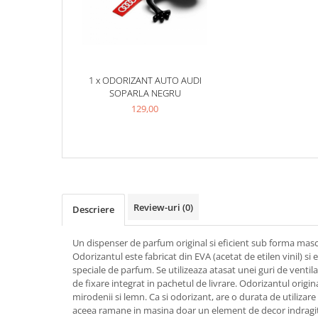
Produse curatare IT
Siguranta Rutiera
Solutii Chimice
1 x ODORIZANT AUTO AUDI
Stergatoare Auto
SOPARLA NEGRU
Electrica si Electronice Auto
129,00
Becuri Auto
Halogen
LED
LED Omologat RAR
Xenon
Review-uri
(0)
Descriere
Auxiliare Halogen
Auxiliare LED
Un dispenser de parfum original si eficient sub forma masc
Adaptoare LED
Odorizantul este fabricat din EVA (acetat de etilen vinil) s
speciale de parfum. Se utilizeaza atasat unei guri de ventila
Accesorii electronice auto
de fixare integrat in pachetul de livrare. Odorizantul origi
Camere Auto DVR
mirodenii si lemn. Ca si odorizant, are o durata de utilizare
aceea ramane in masina doar un element de decor indragit
Senzori de Parcare