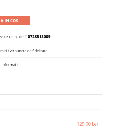
A IN COS
evoie de ajutor?
0728513009
imiti
129
puncte de fidelitate
informatii
129,00 Lei