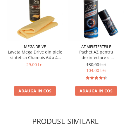
MEGA DRIVE
AZ MEISTERTEILE
Laveta Mega Drive din piele
Pachet AZ pentru
sintetica Chamois 64 x 43
dezinfectare si
cm
improspatare instalatie
29,00 Lei
130,00 Lei
auto AC
104,00 Lei
ADAUGA IN COS
ADAUGA IN COS
PRODUSE SIMILARE