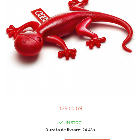
15W40
20W50
0W12
AdBlue
Aditivi Auto
Antigel
Lichid de Frana
Lichid de Parbriz
Ulei Cutie de Viteze
Ulei Servodirectie
Uleiuri Hidraulice
Vaselina si Lubrifianti Auto
129,00 Lei
IN STOC
Durata de livrare:
24-48h