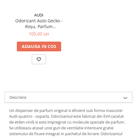
AUDI
Odorizant Auto Gecko -
Roșu, Parfum
Floral/Herbal (Genuine
105,00 Lei
Audi)
ADAUGA IN COS
Descriere
Un dispenser de parfum original si eficient sub forma mascotei
Audi quattro - soparla. Odorizantul este fabricat din EVA (acetat
de etilen vinil) si este impregnat cu molecule speciale de parfum.
Se utilizeaza atasat unei guri de ventilatie interioare gratie
sistemului de fixare integrat in pachetul de livrare. Odorizantul