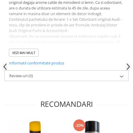
original degaja arome calde de mirodenii si lemn. Ca si odorizant,
are o durata de utilizare estimata la 45 de zile, dupa aceea
ramane in masina doar un element de decor indragit.
Continutul pachetului de livrare: 1 x Set Odorizant original Audi -
rosu, clip de prindere in prizele de aer frontale; Ambalaj blister
Audi Original Parts & Accesories®.
Observatii: Nu se recomanda lasarea la indemana copiilor sub 3
ani. Nu se recomanda expunerea la temperaturi ce depasesc 85
°C (de exemplu pe bord).
VEZI MAI MULT
Informatii conformitate produs
Review-uri
(0)
RECOMANDARI
-20%