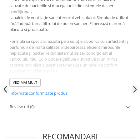
cauzate de bacteriile și mucegaiurile dîn sistemele de aer
condiționat,
canalele de ventilație sau interiorul vehiculului. Simplu de utilizat
fără îndepărtarea filtrului de polen sau aer. Eliberează o aromă
plăcută și proaspătă.
Formula sa specială, bazată pe o soluție alcoolică cu surfactanți și
parfumuri de înaltă calitate, îndepărtează eficient mirosurile
neplăcute și bacteriile din sistemul de aer condiționat al
vehiculului tău. Cu o culoare gălbuie distinctivă și un miros
caracteristic plăcut, acest spray adaugă un nivel de confort
suplimentar călătoriei tale.
Caracteristici și Avantaje:
VEZI MAI MULT
Formula puternică îndepărtează mirosurile neplăcute și
bacteriile din sistemul de aer condiționat.
Informatii conformitate produs
Asigură un aer proaspăt și curat în interiorul vehiculului.
Ușor de utilizat, cu un design sub formă de aerosol pentru o
Review-uri
distribuție uniformă.
(0)
Perioada lungă de valabilitate în recipientul original sigilat, de
până la 30 de luni.
Instrucțiuni de Utilizare:
Porniți motorul și activați aerul condiționat pe setarea „rece”
RECOMANDARI
și cu distribuția de aer orientată către parbriz (sus).