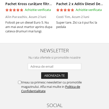
Pachet Kross curățare filtru particule DPF și etanșare ulei 250 ml + 250 ml
Pachet 2 x Aditiv Diesel Detox Premium Kross - Curățare Completă, +5 Puncte Cetanic & Protecție DPF/EGR
Achizitie verificata
Achizitie verificata
Alin Paraschiv,
Acum 2 luni
Costi Tim,
Acum 2 luni
G
Folosit pe un diesel Euro 5. Nu
Super tare. Zici ca ii pui foc la
S
am mai avut martor aprins dupa
pedala
S
cateva drumuri mai lungi.
NEWSLETTER
Nu rata ofertele si promotiile noastre
Vreau sa primesc newsletter cu promotiile
magazinului. Afla mai multe in
Politica de
Confidentialitate
SOCIAL