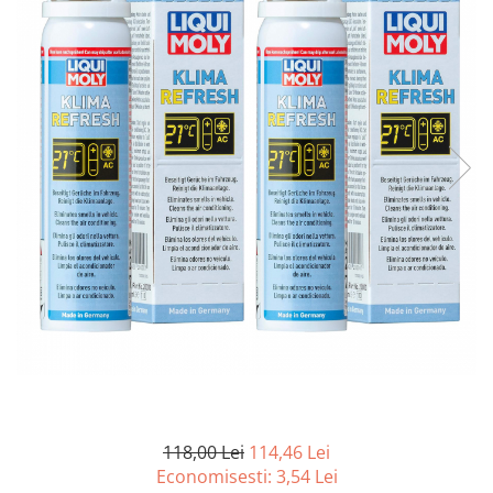
15W40
20W50
0W12
AdBlue
Aditivi Auto
Antigel
Lichid de Frana
Lichid de Parbriz
Ulei Cutie de Viteze
Ulei Servodirectie
Uleiuri Hidraulice
Vaselina si Lubrifianti Auto
118,00 Lei
114,46 Lei
Economisesti:
3,54
Lei