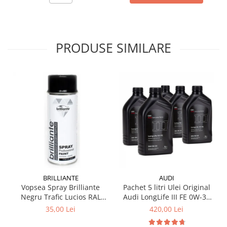
PRODUSE SIMILARE
BRILLIANTE
AUDI
Vopsea Spray Brilliante
Pachet 5 litri Ulei Original
Negru Trafic Lucios RAL
Audi LongLife III FE 0W-30
9017 400 ml
GS55545D2 – Aprobări VW
35,00 Lei
420,00 Lei
504.00 / 507.00