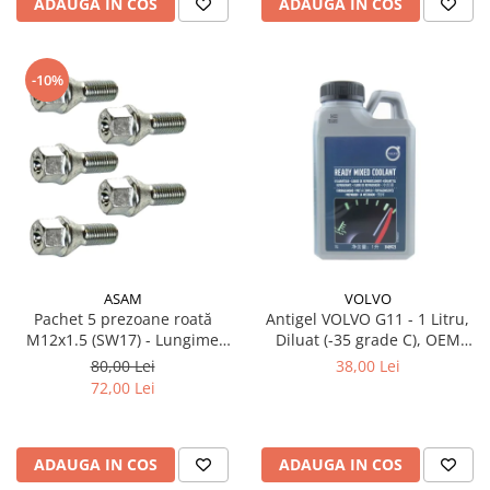
ADAUGA IN COS
ADAUGA IN COS
-10%
ASAM
VOLVO
Pachet 5 prezoane roată
Antigel VOLVO G11 - 1 Litru,
M12x1.5 (SW17) - Lungime
Diluat (-35 grade C), OEM
47.5 mm, pentru jantă aliaj și
(Culoare Verde)
80,00 Lei
38,00 Lei
oțel
72,00 Lei
ADAUGA IN COS
ADAUGA IN COS