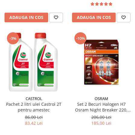
ADAUGA IN COS
ADAUGA IN COS
-3%
-10%
CASTROL
OSRAM
Pachet 2 litri ulei Castrol 2T
Set 2 Becuri Halogen H7
pentru amestec
Osram Night Breaker 220,
+220% Mai Multa Lumina,
86,00 Lei
206,00 Lei
Fascicul 150m, 12V, 55W,
83,42 Lei
185,00 Lei
PX26d, Next Generation