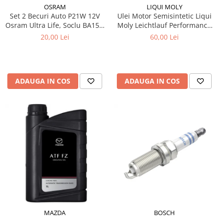
OSRAM
LIQUI MOLY
Set 2 Becuri Auto P21W 12V
Ulei Motor Semisintetic Liqui
Osram Ultra Life, Soclu BA15s,
Moly Leichtlauf Performance
Durata de Viata Extinsa (4x),
10W-40 1 litru
20,00 Lei
60,00 Lei
Semnalizare / Frana /
Marsarier
ADAUGA IN COS
ADAUGA IN COS
MAZDA
BOSCH