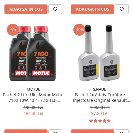
ADAUGA IN COS
ADAUGA IN COS
-3%
-10%
MOTUL
RENAULT
Pachet 2 Litri Ulei Motor Motul
Pachet 2x Aditiv Curățare
7100 10W-40 4T (2 x 1L) –
Injectoare Original Renault
100% Sintetic, API SP, JASO
DCI Dynamic, 250ml
190,00 Lei
108,00 Lei
MA2
184,30 Lei
97,20 Lei