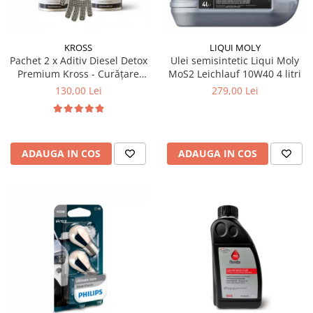
Produse curatare IT
Siguranta Rutiera
KROSS
LIQUI MOLY
Solutii Chimice
Pachet 2 x Aditiv Diesel Detox
Ulei semisintetic Liqui Moly
Premium Kross - Curățare
MoS2 Leichlauf 10W40 4 litri
Stergatoare Auto
Completă, +5 Puncte Cetanic
130,00 Lei
279,00 Lei
& Protecție DPF/EGR
Electrica si Electronice Auto
Becuri Auto
Halogen
ADAUGA IN COS
ADAUGA IN COS
LED
LED Omologat RAR
Xenon
Auxiliare Halogen
Auxiliare LED
Adaptoare LED
Accesorii electronice auto
Camere Auto DVR
Senzori de Parcare