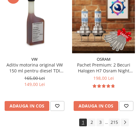
VW
OSRAM
Aditiv motorina original VW
Pachet Premium: 2 Becuri
150 ml pentru diesel TDI
Halogen H7 Osram Night
Common Rail si Pompe-Duze
Breaker 220% + Kit Protecție
165,00 Lei
198,00 Lei
Montaj (CADOU)
149,00 Lei
ADAUGA IN COS
ADAUGA IN COS
1
2
3
215
...