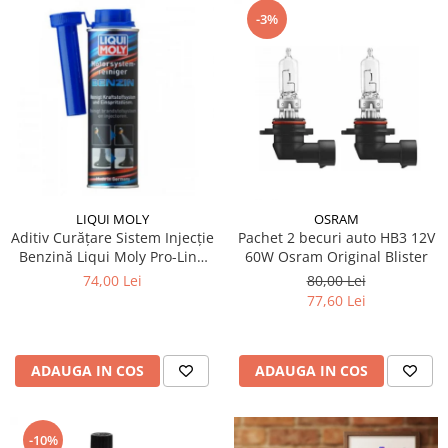
-3%
LIQUI MOLY
OSRAM
Aditiv Curățare Sistem Injecție
Pachet 2 becuri auto HB3 12V
Benzină Liqui Moly Pro-Line
60W Osram Original Blister
(300 ml) - Tratament
74,00 Lei
80,00 Lei
Profesional GDI / TSI
77,60 Lei
ADAUGA IN COS
ADAUGA IN COS
-10%