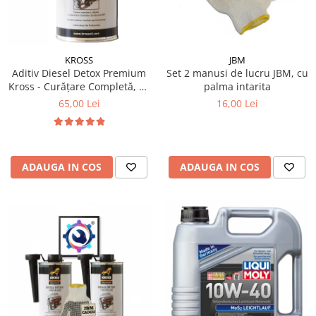
Filtre Combustibil
Filtre Habitaclu
Filtre Ulei
KROSS
JBM
Aditiv Diesel Detox Premium
Set 2 manusi de lucru JBM, cu
Intretinere si Cosmetica Auto
Kross - Curățare Completă, +5
palma intarita
Produse Cosmetica Auto
Puncte Cetanic & Protecție
65,00 Lei
16,00 Lei
DPF/EGR
Produse curatare interior auto
Spuma activa & detergenti auto
Accesorii Auto
ADAUGA IN COS
ADAUGA IN COS
Accesorii telefoane mobile
Cabluri Curent Auto
Cabluri si adaptoare telefoane
Echipamente Service
Huse Auto
Incarcatoare telefoane mobile
Parasolare Auto