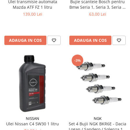
Ulei transmisie automata
Bujie scanteie Bosch pentru
Mazda ATF FZ 1 litru
Bmw Seria 1, Seria 3, Seria 5,
Seria 6, Seria 7, X1, X3, X5, Z4
139,00 Lei
63,00 Lei
ADAUGA IN COS
ADAUGA IN COS
-3%
NISSAN
NGK
Ulei Nissan C4 5W30 1 litru
Set 4 Bujii NGK BKR6E - Dacia
Logan / Sandero / Solenza 1.4