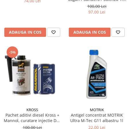
74,00 Lei
& 1.6 MPI - Kit Complet
100,00 Lei
97,00 Lei
ADAUGA IN COS
ADAUGA IN COS
-5%
KROSS
MOTRIK
Pachet aditivi diesel Kross +
Antigel concentrat MOTRIK
Mannol, curatare injectie DPF
Ultra M-Tec G11 albastru 1l
si stabilizare ulei
100,00 Lei
22,00 Lei