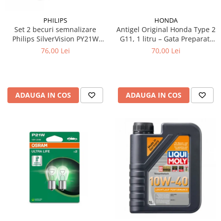
Testere si diagnoza auto
HONDA
PHILIPS
Antigel Original Honda Type 2
Set 2 becuri semnalizare
Odorizante Auto
G11, 1 litru – Gata Preparat,
Philips SilverVision PY21W
Parfum Original
All Season, Protecție -36°C
BAU15s 12V 21W
70,00 Lei
76,00 Lei
Parfum Auto
Odorizante grila
ADAUGA IN COS
ADAUGA IN COS