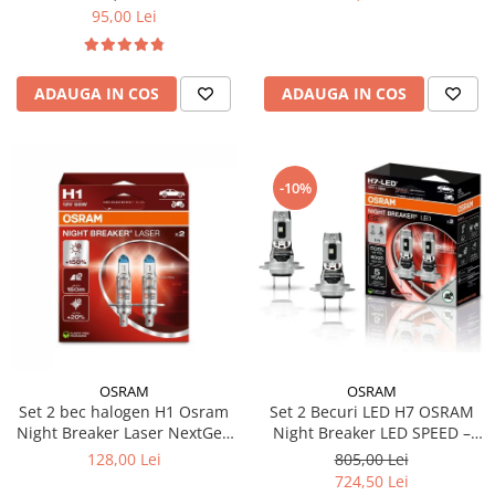
95,00 Lei
ADAUGA IN COS
ADAUGA IN COS
-10%
OSRAM
OSRAM
Set 2 bec halogen H1 Osram
Set 2 Becuri LED H7 OSRAM
Night Breaker Laser NextGen
Night Breaker LED SPEED –
+150%
Street Legal, 6000K, Design
128,00 Lei
805,00 Lei
1:1, Montaj Rapid
724,50 Lei