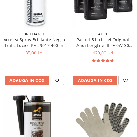
10W60
15W40
20W50
0W12
BRILLIANTE
AUDI
AdBlue
Vopsea Spray Brilliante Negru
Pachet 5 litri Ulei Original
Trafic Lucios RAL 9017 400 ml
Audi LongLife III FE 0W-30
Aditivi Auto
GS55545D2 – Aprobări VW
35,00 Lei
420,00 Lei
504.00 / 507.00
Antigel
Lichid de Frana
Lichid de Parbriz
ADAUGA IN COS
ADAUGA IN COS
Ulei Cutie de Viteze
Ulei Servodirectie
Uleiuri Hidraulice
Vaselina si Lubrifianti Auto
Filtre Auto
Filtre Aer