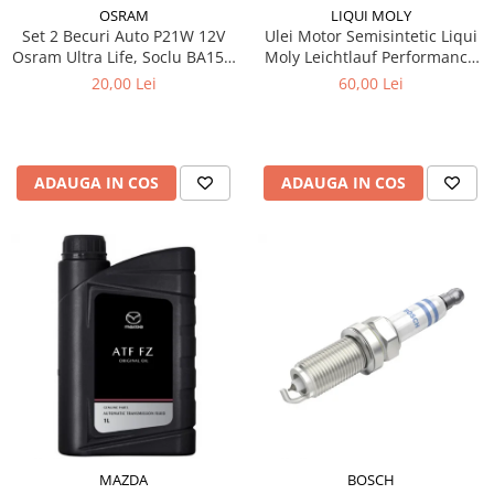
OSRAM
LIQUI MOLY
Set 2 Becuri Auto P21W 12V
Ulei Motor Semisintetic Liqui
Osram Ultra Life, Soclu BA15s,
Moly Leichtlauf Performance
Durata de Viata Extinsa (4x),
10W-40 1 litru
20,00 Lei
60,00 Lei
Semnalizare / Frana /
Marsarier
ADAUGA IN COS
ADAUGA IN COS
MAZDA
BOSCH