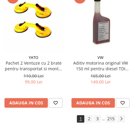
YATO
VW
Pachet 2 Ventuze cu 2 brate
Aditiv motorina original VW
pentru transportat si montat
150 ml pentru diesel TDI
parbrize si geamuri, diametru
Common Rail si Pompe-Duze
110,00 Lei
165,00 Lei
115 mm
99,00 Lei
149,00 Lei
ADAUGA IN COS
ADAUGA IN COS
1
2
3
215
...