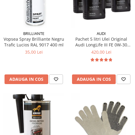
10W60
15W40
20W50
0W12
BRILLIANTE
AUDI
AdBlue
Vopsea Spray Brilliante Negru
Pachet 5 litri Ulei Original
Trafic Lucios RAL 9017 400 ml
Audi LongLife III FE 0W-30
Aditivi Auto
GS55545D2 – Aprobări VW
35,00 Lei
420,00 Lei
504.00 / 507.00
Antigel
Lichid de Frana
Lichid de Parbriz
ADAUGA IN COS
ADAUGA IN COS
Ulei Cutie de Viteze
Ulei Servodirectie
Uleiuri Hidraulice
Vaselina si Lubrifianti Auto
Filtre Auto
Filtre Aer