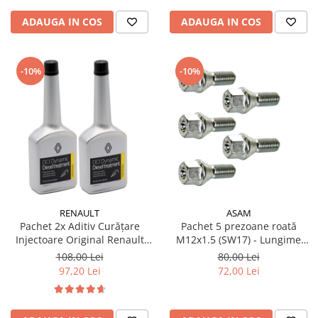
ADAUGA IN COS
ADAUGA IN COS
-10%
-10%
RENAULT
ASAM
Pachet 2x Aditiv Curățare
Pachet 5 prezoane roată
Injectoare Original Renault
M12x1.5 (SW17) - Lungime
DCI Dynamic, 250ml
47.5 mm, pentru jantă aliaj și
108,00 Lei
80,00 Lei
oțel
97,20 Lei
72,00 Lei