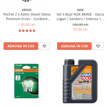
Testere si diagnoza auto
KROSS
NGK
Pachet 2 x Aditiv Diesel Detox
Set 4 Bujii NGK BKR6E - Dacia
Odorizante Auto
Premium Kross - Curățare
Logan / Sandero / Solenza 1.4
Parfum Original
Completă, +5 Puncte Cetanic
& 1.6 MPI - Kit Complet
130,00 Lei
100,00 Lei
& Protecție DPF/EGR
Parfum Auto
97,00 Lei
Odorizante grila
ADAUGA IN COS
ADAUGA IN COS