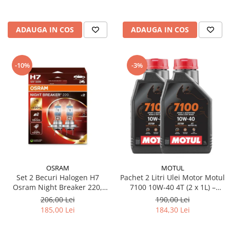
ADAUGA IN COS
ADAUGA IN COS
-10%
-3%
OSRAM
MOTUL
Set 2 Becuri Halogen H7
Pachet 2 Litri Ulei Motor Motul
Osram Night Breaker 220,
7100 10W-40 4T (2 x 1L) –
+220% Mai Multa Lumina,
100% Sintetic, API SP, JASO
206,00 Lei
190,00 Lei
Fascicul 150m, 12V, 55W,
MA2
185,00 Lei
184,30 Lei
PX26d, Next Generation