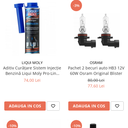
-3%
LIQUI MOLY
OSRAM
Aditiv Curățare Sistem Injecție
Pachet 2 becuri auto HB3 12V
Benzină Liqui Moly Pro-Line
60W Osram Original Blister
(300 ml) - Tratament
74,00 Lei
80,00 Lei
Profesional GDI / TSI
77,60 Lei
ADAUGA IN COS
ADAUGA IN COS
-10%
-10%