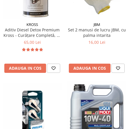
Filtre Combustibil
Filtre Habitaclu
Filtre Ulei
KROSS
JBM
Aditiv Diesel Detox Premium
Set 2 manusi de lucru JBM, cu
Intretinere si Cosmetica Auto
Kross - Curățare Completă, +5
palma intarita
Produse Cosmetica Auto
Puncte Cetanic & Protecție
65,00 Lei
16,00 Lei
DPF/EGR
Produse curatare interior auto
Spuma activa & detergenti auto
Accesorii Auto
ADAUGA IN COS
ADAUGA IN COS
Accesorii telefoane mobile
Cabluri Curent Auto
Cabluri si adaptoare telefoane
Echipamente Service
Huse Auto
Incarcatoare telefoane mobile
Parasolare Auto