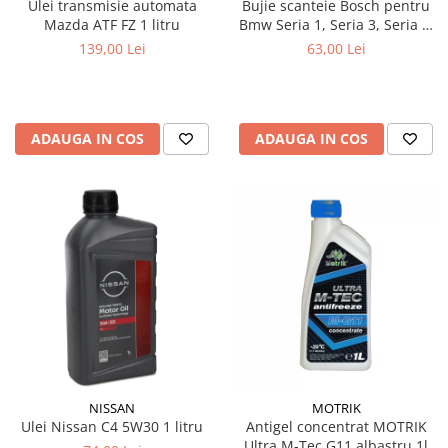
Ulei transmisie automata
Bujie scanteie Bosch pentru
Mazda ATF FZ 1 litru
Bmw Seria 1, Seria 3, Seria 5,
Seria 6, Seria 7, X1, X3, X5, Z4
139,00 Lei
63,00 Lei
ADAUGA IN COS
ADAUGA IN COS
NISSAN
MOTRIK
Ulei Nissan C4 5W30 1 litru
Antigel concentrat MOTRIK
Ultra M-Tec G11 albastru 1l