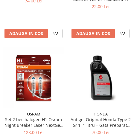
74,00 Lei
22,00 Lei
ADAUGA IN COS
ADAUGA IN COS
HONDA
OSRAM
Antigel Original Honda Type 2
Set 2 bec halogen H1 Osram
G11, 1 litru – Gata Preparat,
Night Breaker Laser NextGen
All Season, Protecție -36°C
+150%
70,00 Lei
128,00 Lei