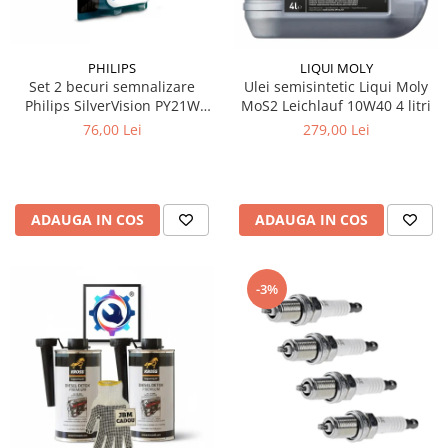
Produse curatare IT
Siguranta Rutiera
PHILIPS
LIQUI MOLY
Solutii Chimice
Set 2 becuri semnalizare
Ulei semisintetic Liqui Moly
Philips SilverVision PY21W
MoS2 Leichlauf 10W40 4 litri
Stergatoare Auto
BAU15s 12V 21W
76,00 Lei
279,00 Lei
Electrica si Electronice Auto
Becuri Auto
Halogen
ADAUGA IN COS
ADAUGA IN COS
LED
LED Omologat RAR
Xenon
-3%
Auxiliare Halogen
Auxiliare LED
Adaptoare LED
Accesorii electronice auto
Camere Auto DVR
Senzori de Parcare