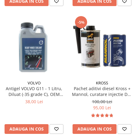
ADAUGA IN COS
ADAUGA IN COS
-5%
VOLVO
KROSS
Antigel VOLVO G11 - 1 Litru,
Pachet aditivi diesel Kross +
Diluat (-35 grade C), OEM
Mannol, curatare injectie DPF
(Culoare Verde)
si stabilizare ulei
38,00 Lei
100,00 Lei
95,00 Lei
ADAUGA IN COS
ADAUGA IN COS