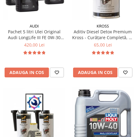
Filtre Combustibil
Filtre Habitaclu
Filtre Ulei
AUDI
KROSS
Pachet 5 litri Ulei Original
Aditiv Diesel Detox Premium
Intretinere si Cosmetica Auto
Audi LongLife III FE 0W-30
Kross - Curățare Completă, +5
Produse Cosmetica Auto
GS55545D2 – Aprobări VW
Puncte Cetanic & Protecție
420,00 Lei
65,00 Lei
504.00 / 507.00
DPF/EGR
Produse curatare interior auto
Spuma activa & detergenti auto
Accesorii Auto
ADAUGA IN COS
ADAUGA IN COS
Accesorii telefoane mobile
Cabluri Curent Auto
Cabluri si adaptoare telefoane
Echipamente Service
Huse Auto
Incarcatoare telefoane mobile
Parasolare Auto