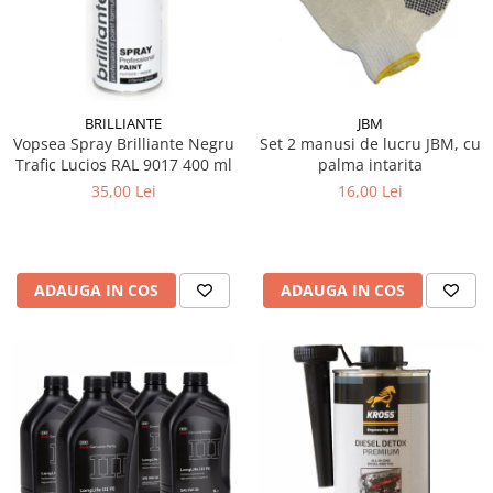
10W60
15W40
20W50
0W12
BRILLIANTE
JBM
AdBlue
Vopsea Spray Brilliante Negru
Set 2 manusi de lucru JBM, cu
Trafic Lucios RAL 9017 400 ml
palma intarita
Aditivi Auto
35,00 Lei
16,00 Lei
Antigel
Lichid de Frana
Lichid de Parbriz
ADAUGA IN COS
ADAUGA IN COS
Ulei Cutie de Viteze
Ulei Servodirectie
Uleiuri Hidraulice
Vaselina si Lubrifianti Auto
Filtre Auto
Filtre Aer