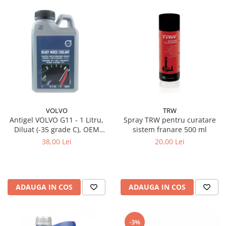
VOLVO
TRW
Antigel VOLVO G11 - 1 Litru,
Spray TRW pentru curatare
Diluat (-35 grade C), OEM
sistem franare 500 ml
(Culoare Verde)
38,00 Lei
20,00 Lei
ADAUGA IN COS
ADAUGA IN COS
-3%