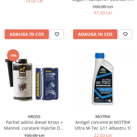
74,00 Lei
& 1.6 MPI - Kit Complet
100,00 Lei
97,00 Lei
ADAUGA IN COS
ADAUGA IN COS
-5%
KROSS
MOTRIK
Pachet aditivi diesel Kross +
Antigel concentrat MOTRIK
Mannol, curatare injectie DPF
Ultra M-Tec G11 albastru 1l
si stabilizare ulei
100,00 Lei
22,00 Lei