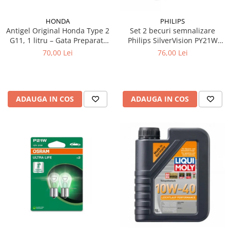
Testere si diagnoza auto
HONDA
PHILIPS
Antigel Original Honda Type 2
Set 2 becuri semnalizare
Odorizante Auto
G11, 1 litru – Gata Preparat,
Philips SilverVision PY21W
Parfum Original
All Season, Protecție -36°C
BAU15s 12V 21W
70,00 Lei
76,00 Lei
Parfum Auto
Odorizante grila
ADAUGA IN COS
ADAUGA IN COS