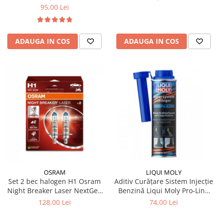
95,00 Lei
ADAUGA IN COS
ADAUGA IN COS
OSRAM
LIQUI MOLY
Set 2 bec halogen H1 Osram
Aditiv Curățare Sistem Injecție
Night Breaker Laser NextGen
Benzină Liqui Moly Pro-Line
+150%
(300 ml) - Tratament
128,00 Lei
74,00 Lei
Profesional GDI / TSI