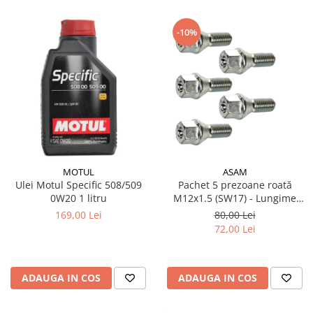
-10%
MOTUL
ASAM
Ulei Motul Specific 508/509
Pachet 5 prezoane roată
0W20 1 litru
M12x1.5 (SW17) - Lungime
47.5 mm, pentru jantă aliaj și
169,00 Lei
80,00 Lei
oțel
72,00 Lei
ADAUGA IN COS
ADAUGA IN COS