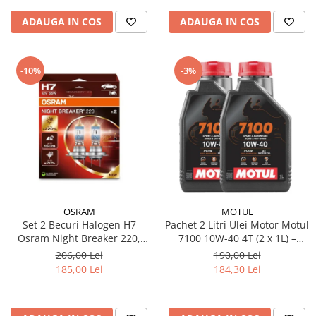
ADAUGA IN COS
ADAUGA IN COS
-10%
-3%
OSRAM
MOTUL
Set 2 Becuri Halogen H7
Pachet 2 Litri Ulei Motor Motul
Osram Night Breaker 220,
7100 10W-40 4T (2 x 1L) –
+220% Mai Multa Lumina,
100% Sintetic, API SP, JASO
206,00 Lei
190,00 Lei
Fascicul 150m, 12V, 55W,
MA2
185,00 Lei
184,30 Lei
PX26d, Next Generation