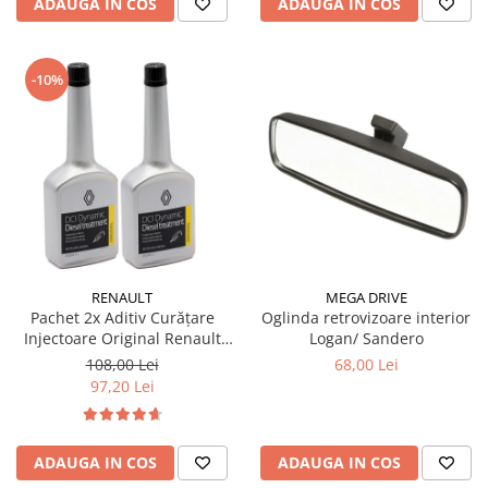
ADAUGA IN COS
ADAUGA IN COS
-10%
RENAULT
MEGA DRIVE
Pachet 2x Aditiv Curățare
Oglinda retrovizoare interior
Injectoare Original Renault
Logan/ Sandero
DCI Dynamic, 250ml
108,00 Lei
68,00 Lei
97,20 Lei
ADAUGA IN COS
ADAUGA IN COS