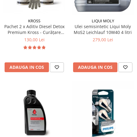
Produse curatare IT
Siguranta Rutiera
KROSS
LIQUI MOLY
Solutii Chimice
Pachet 2 x Aditiv Diesel Detox
Ulei semisintetic Liqui Moly
Premium Kross - Curățare
MoS2 Leichlauf 10W40 4 litri
Stergatoare Auto
Completă, +5 Puncte Cetanic
130,00 Lei
279,00 Lei
& Protecție DPF/EGR
Electrica si Electronice Auto
Becuri Auto
Halogen
ADAUGA IN COS
ADAUGA IN COS
LED
LED Omologat RAR
Xenon
Auxiliare Halogen
Auxiliare LED
Adaptoare LED
Accesorii electronice auto
Camere Auto DVR
Senzori de Parcare