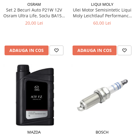
OSRAM
LIQUI MOLY
Set 2 Becuri Auto P21W 12V
Ulei Motor Semisintetic Liqui
Osram Ultra Life, Soclu BA15s,
Moly Leichtlauf Performance
Durata de Viata Extinsa (4x),
10W-40 1 litru
20,00 Lei
60,00 Lei
Semnalizare / Frana /
Marsarier
ADAUGA IN COS
ADAUGA IN COS
MAZDA
BOSCH