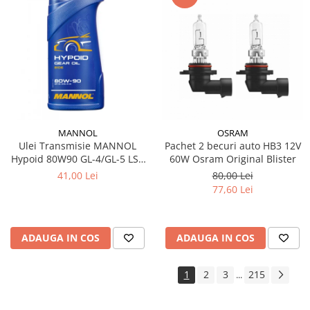
MANNOL
OSRAM
Ulei Transmisie MANNOL
Pachet 2 becuri auto HB3 12V
Hypoid 80W90 GL-4/GL-5 LS -
60W Osram Original Blister
1 Litru, Diferențiale Sarcini
41,00 Lei
80,00 Lei
Extreme
77,60 Lei
ADAUGA IN COS
ADAUGA IN COS
1
2
3
215
...