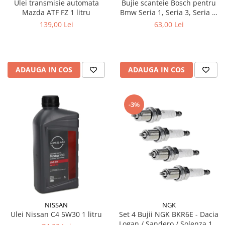
Ulei transmisie automata
Bujie scanteie Bosch pentru
Mazda ATF FZ 1 litru
Bmw Seria 1, Seria 3, Seria 5,
Seria 6, Seria 7, X1, X3, X5, Z4
139,00 Lei
63,00 Lei
ADAUGA IN COS
ADAUGA IN COS
-3%
NISSAN
NGK
Ulei Nissan C4 5W30 1 litru
Set 4 Bujii NGK BKR6E - Dacia
Logan / Sandero / Solenza 1.4