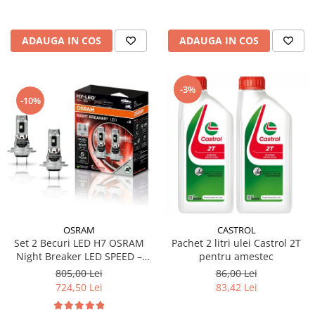
ADAUGA IN COS
ADAUGA IN COS
-3%
-10%
OSRAM
CASTROL
Set 2 Becuri LED H7 OSRAM
Pachet 2 litri ulei Castrol 2T
Night Breaker LED SPEED –
pentru amestec
Street Legal, 6000K, Design
805,00 Lei
86,00 Lei
1:1, Montaj Rapid
724,50 Lei
83,42 Lei