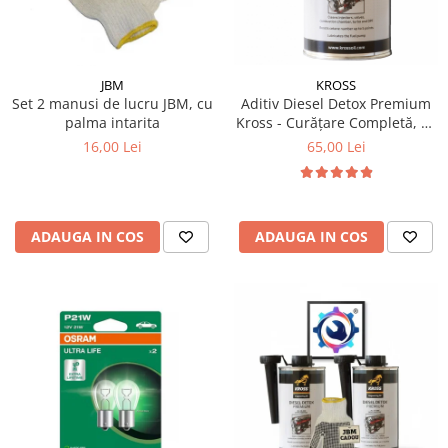
Filtre Combustibil
Filtre Habitaclu
Filtre Ulei
JBM
KROSS
Set 2 manusi de lucru JBM, cu
Aditiv Diesel Detox Premium
Intretinere si Cosmetica Auto
palma intarita
Kross - Curățare Completă, +5
Produse Cosmetica Auto
Puncte Cetanic & Protecție
16,00 Lei
65,00 Lei
DPF/EGR
Produse curatare interior auto
Spuma activa & detergenti auto
Accesorii Auto
ADAUGA IN COS
ADAUGA IN COS
Accesorii telefoane mobile
Cabluri Curent Auto
Cabluri si adaptoare telefoane
Echipamente Service
Huse Auto
Incarcatoare telefoane mobile
Parasolare Auto