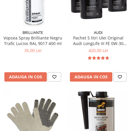
10W60
15W40
20W50
0W12
BRILLIANTE
AUDI
AdBlue
Vopsea Spray Brilliante Negru
Pachet 5 litri Ulei Original
Trafic Lucios RAL 9017 400 ml
Audi LongLife III FE 0W-30
Aditivi Auto
GS55545D2 – Aprobări VW
35,00 Lei
420,00 Lei
504.00 / 507.00
Antigel
Lichid de Frana
Lichid de Parbriz
ADAUGA IN COS
ADAUGA IN COS
Ulei Cutie de Viteze
Ulei Servodirectie
Uleiuri Hidraulice
Vaselina si Lubrifianti Auto
Filtre Auto
Filtre Aer