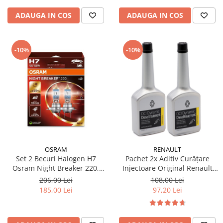
ADAUGA IN COS
ADAUGA IN COS
-10%
-10%
OSRAM
RENAULT
Set 2 Becuri Halogen H7
Pachet 2x Aditiv Curățare
Osram Night Breaker 220,
Injectoare Original Renault
+220% Mai Multa Lumina,
DCI Dynamic, 250ml
206,00 Lei
108,00 Lei
Fascicul 150m, 12V, 55W,
185,00 Lei
97,20 Lei
PX26d, Next Generation