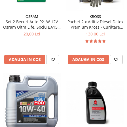
Produse curatare IT
Siguranta Rutiera
OSRAM
KROSS
Set 2 Becuri Auto P21W 12V
Pachet 2 x Aditiv Diesel Detox
Solutii Chimice
Osram Ultra Life, Soclu BA15s,
Premium Kross - Curățare
Durata de Viata Extinsa (4x),
Completă, +5 Puncte Cetanic
Stergatoare Auto
20,00 Lei
130,00 Lei
Semnalizare / Frana /
& Protecție DPF/EGR
Electrica si Electronice Auto
Marsarier
Becuri Auto
Halogen
ADAUGA IN COS
ADAUGA IN COS
LED
LED Omologat RAR
Xenon
Auxiliare Halogen
Auxiliare LED
Adaptoare LED
Accesorii electronice auto
Camere Auto DVR
Senzori de Parcare