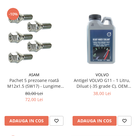
-10%
ASAM
VOLVO
Pachet 5 prezoane roată
Antigel VOLVO G11 - 1 Litru,
M12x1.5 (SW17) - Lungime
Diluat (-35 grade C), OEM
47.5 mm, pentru jantă aliaj și
(Culoare Verde)
80,00 Lei
38,00 Lei
oțel
72,00 Lei
ADAUGA IN COS
ADAUGA IN COS