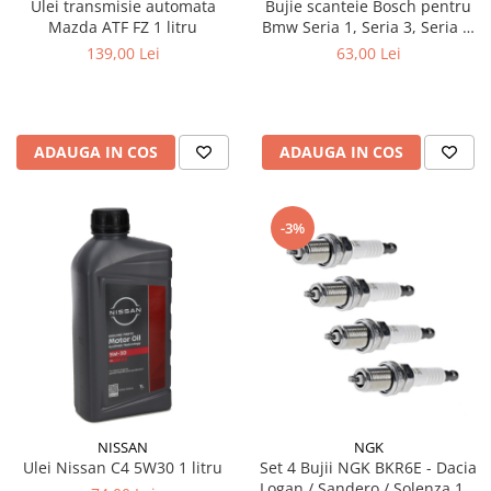
Ulei transmisie automata
Bujie scanteie Bosch pentru
Mazda ATF FZ 1 litru
Bmw Seria 1, Seria 3, Seria 5,
Seria 6, Seria 7, X1, X3, X5, Z4
139,00 Lei
63,00 Lei
ADAUGA IN COS
ADAUGA IN COS
-3%
NISSAN
NGK
Ulei Nissan C4 5W30 1 litru
Set 4 Bujii NGK BKR6E - Dacia
Logan / Sandero / Solenza 1.4