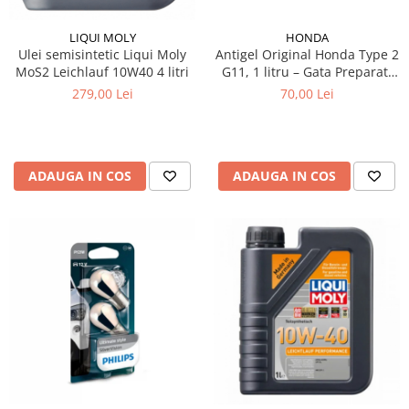
Testere si diagnoza auto
LIQUI MOLY
HONDA
Ulei semisintetic Liqui Moly
Antigel Original Honda Type 2
Odorizante Auto
MoS2 Leichlauf 10W40 4 litri
G11, 1 litru – Gata Preparat,
Parfum Original
All Season, Protecție -36°C
279,00 Lei
70,00 Lei
Parfum Auto
Odorizante grila
ADAUGA IN COS
ADAUGA IN COS