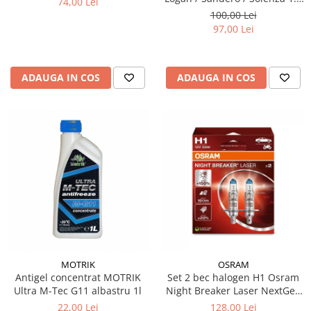
74,00 Lei
& 1.6 MPI - Kit Complet
100,00 Lei
97,00 Lei
ADAUGA IN COS
ADAUGA IN COS
MOTRIK
OSRAM
Antigel concentrat MOTRIK
Set 2 bec halogen H1 Osram
Ultra M-Tec G11 albastru 1l
Night Breaker Laser NextGen
+150%
22,00 Lei
128,00 Lei