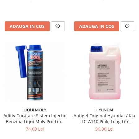
ADAUGA IN COS
ADAUGA IN COS
LIQUI MOLY
HYUNDAI
Aditiv Curățare Sistem Injecție
Antigel Original Hyundai / Kia
Benzină Liqui Moly Pro-Line
LLC-A110 Pink, Long Life
(300 ml) - Tratament
Coolant, 1 Litru, Cod A110,
74,00 Lei
96,00 Lei
Profesional GDI / TSI
Culoare Roz