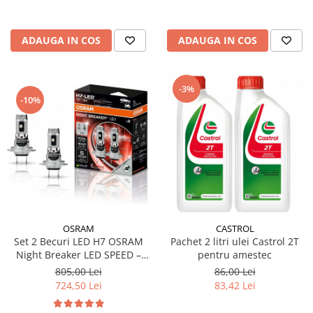
ADAUGA IN COS
ADAUGA IN COS
-3%
-10%
OSRAM
CASTROL
Set 2 Becuri LED H7 OSRAM
Pachet 2 litri ulei Castrol 2T
Night Breaker LED SPEED –
pentru amestec
Street Legal, 6000K, Design
805,00 Lei
86,00 Lei
1:1, Montaj Rapid
724,50 Lei
83,42 Lei