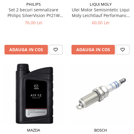
PHILIPS
LIQUI MOLY
Set 2 becuri semnalizare
Ulei Motor Semisintetic Liqui
Philips SilverVision PY21W
Moly Leichtlauf Performance
BAU15s 12V 21W
10W-40 1 litru
76,00 Lei
60,00 Lei
ADAUGA IN COS
ADAUGA IN COS
MAZDA
BOSCH