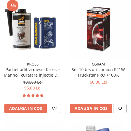
-5%
KROSS
OSRAM
Pachet aditivi diesel Kross +
Set 10 becuri camion P21W
Mannol, curatare injectie DPF
Truckstar PRO +100%
si stabilizare ulei
100,00 Lei
60,00 Lei
95,00 Lei
ADAUGA IN COS
ADAUGA IN COS