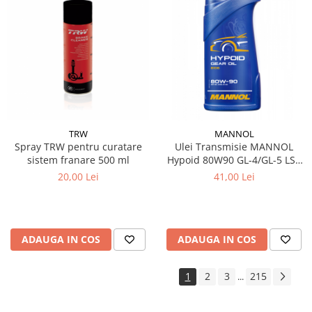
TRW
MANNOL
Spray TRW pentru curatare
Ulei Transmisie MANNOL
sistem franare 500 ml
Hypoid 80W90 GL-4/GL-5 LS -
1 Litru, Diferențiale Sarcini
20,00 Lei
41,00 Lei
Extreme
ADAUGA IN COS
ADAUGA IN COS
1
2
3
215
...