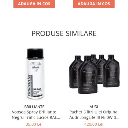
ADAUGA IN COS
ADAUGA IN COS
Testere si diagnoza auto
Odorizante Auto
Parfum Original
PRODUSE SIMILARE
Parfum Auto
Odorizante grila
BRILLIANTE
AUDI
Vopsea Spray Brilliante
Pachet 5 litri Ulei Original
Negru Trafic Lucios RAL
Audi LongLife III FE 0W-30
9017 400 ml
GS55545D2 – Aprobări VW
35,00 Lei
420,00 Lei