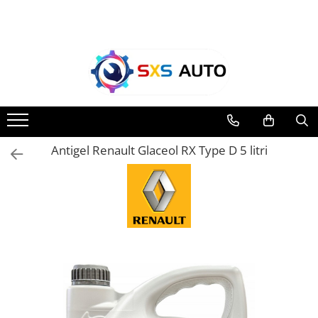
Toate Produsele
Uleiuri si Lichide
Ulei Motor Original și Aftermarket
- 0W20, 5W30, 5W40 - SXS Auto
0W16
Antigel Renault Glaceol RX Type D 5 litri
0W20
0W30
0W40
5W20
5W30
5W40
5W50
10W30
10W40
10W50