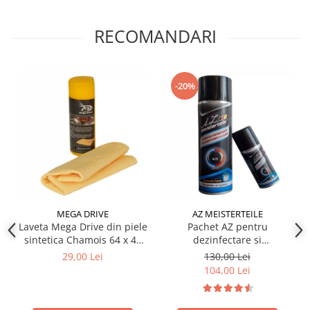
Produse curatare IT
RECOMANDARI
Siguranta Rutiera
Solutii Chimice
Stergatoare Auto
-20%
Electrica si Electronice Auto
Becuri Auto
Halogen
LED
LED Omologat RAR
Xenon
Auxiliare Halogen
MEGA DRIVE
AZ MEISTERTEILE
Laveta Mega Drive din piele
Pachet AZ pentru
Auxiliare LED
sintetica Chamois 64 x 43
dezinfectare si
Adaptoare LED
cm
improspatare instalatie
29,00 Lei
130,00 Lei
auto AC
Accesorii electronice auto
104,00 Lei
Camere Auto DVR
Senzori de Parcare