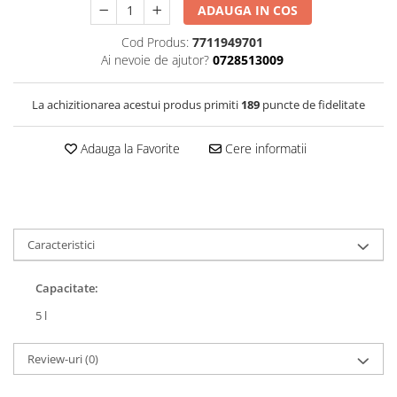
ADAUGA IN COS
Filtre Combustibil
Filtre Habitaclu
Cod Produs:
7711949701
Ai nevoie de ajutor?
0728513009
Filtre Ulei
Intretinere si Cosmetica Auto
La achizitionarea acestui produs primiti
189
puncte de fidelitate
Produse Cosmetica Auto
Produse curatare interior auto
Adauga la Favorite
Cere informatii
Spuma activa & detergenti auto
Accesorii Auto
Accesorii telefoane mobile
Caracteristici
Cabluri Curent Auto
Cabluri si adaptoare telefoane
Capacitate:
Echipamente Service
5 l
Huse Auto
Review-uri
(0)
Incarcatoare telefoane mobile
Parasolare Auto