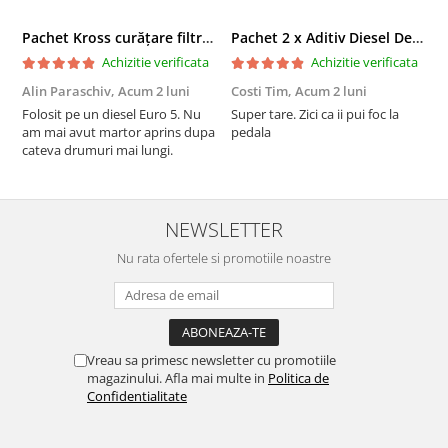
Pachet Kross curățare filtru particule DPF și etanșare ulei 250 ml + 250 ml
Pachet 2 x Aditiv Diesel Detox Premium Kross - Curățare Completă, +5 Puncte Cetanic & Protecție DPF/EGR
Achizitie verificata
Achizitie verificata
Alin Paraschiv,
Acum 2 luni
Costi Tim,
Acum 2 luni
G
Folosit pe un diesel Euro 5. Nu
Super tare. Zici ca ii pui foc la
S
am mai avut martor aprins dupa
pedala
S
cateva drumuri mai lungi.
NEWSLETTER
Nu rata ofertele si promotiile noastre
Vreau sa primesc newsletter cu promotiile
magazinului. Afla mai multe in
Politica de
Confidentialitate