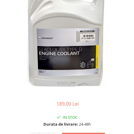
10W60
15W40
20W50
0W12
AdBlue
Aditivi Auto
Antigel
Lichid de Frana
Lichid de Parbriz
Ulei Cutie de Viteze
Ulei Servodirectie
Uleiuri Hidraulice
189,00 Lei
Vaselina si Lubrifianti Auto
IN STOC
Filtre Auto
Durata de livrare:
24-48h
Filtre Aer