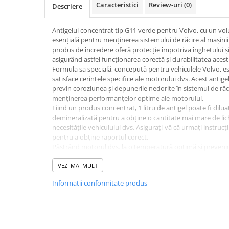
Caracteristici
Review-uri
(0)
Descriere
Filtre Combustibil
Filtre Habitaclu
Antigelul concentrat tip G11 verde pentru Volvo, cu un volu
Filtre Ulei
esențială pentru menținerea sistemului de răcire al mașinii 
produs de încredere oferă protecție împotriva înghețului și 
Intretinere si Cosmetica Auto
asigurând astfel funcționarea corectă și durabilitatea acest
Produse Cosmetica Auto
Formula sa specială, concepută pentru vehiculele Volvo, es
satisface cerințele specifice ale motorului dvs. Acest antige
Produse curatare interior auto
previn coroziunea și depunerile nedorite în sistemul de răci
menținerea performanțelor optime ale motorului.
Spuma activa & detergenti auto
Fiind un produs concentrat, 1 litru de antigel poate fi dilua
Accesorii Auto
demineralizată pentru a obține o cantitate mai mare de lichi
necesitățile vehiculului dvs. Asigurați-vă că urmați instrucți
Accesorii telefoane mobile
pentru a obține raportul corect.
Cabluri Curent Auto
Păstrând motorul dvs. la o temperatură optimă și prevenin
contribuie la prelungirea duratei de viață a sistemului de ră
Cabluri si adaptoare telefoane
acest antigel G11 verde Volvo, aveți grijă de motorul dvs. ș
VEZI MAI MULT
rămâne în formă excelentă în orice condiții de temperatur
Echipamente Service
Informatii conformitate produs
Huse Auto
Incarcatoare telefoane mobile
Parasolare Auto