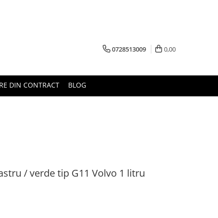
0728513009
0,00
RE DIN CONTRACT
BLOG
stru / verde tip G11 Volvo 1 litru