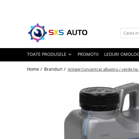
Toate Produsele
Uleiuri si Lichide
Ulei Motor Original și Aftermarket
- 0W20, 5W30, 5W40 - SXS Auto
TOATE PRODUSELE
PROMOTII
LEDURI OMOLOG
0W16
0W20
Home /
Branduri /
Antigel Concentrat albastru / verde tip 
0W30
0W40
5W20
5W30
5W40
5W50
10W30
10W40
10W50