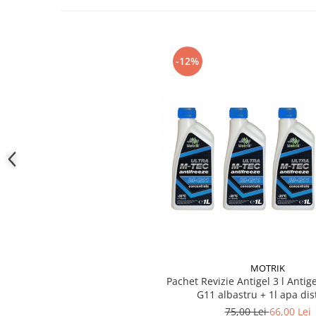
Produse curatare IT
Siguranta Rutiera
Solutii Chimice
-12%
Stergatoare Auto
Electrica si Electronice Auto
Becuri Auto
Halogen
LED
LED Omologat RAR
Xenon
Auxiliare Halogen
Auxiliare LED
Adaptoare LED
MOTRIK
Accesorii electronice auto
Pachet Revizie Antigel 3 l Antige
Camere Auto DVR
G11 albastru + 1l apa dist
75,00 Lei
66,00 Lei
Senzori de Parcare