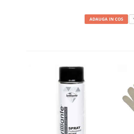
Testere si diagnoza auto
Odorizante Auto
ADAUGA IN COS
Parfum Original
Parfum Auto
Odorizante grila