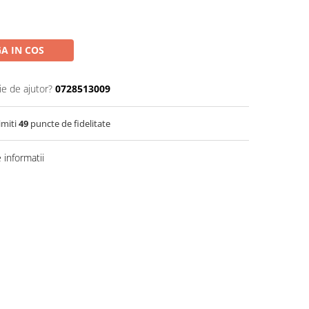
A IN COS
ie de ajutor?
0728513009
imiti
49
puncte de fidelitate
informatii