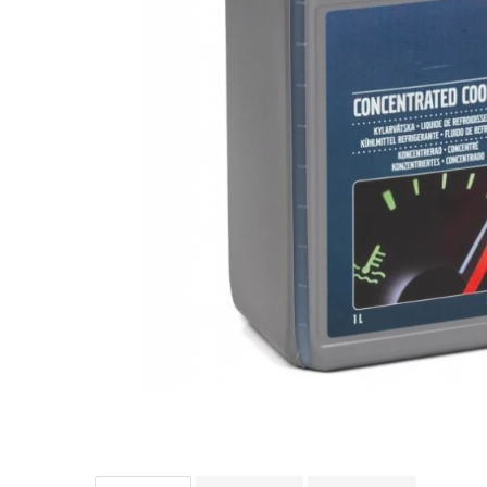
10W60
15W40
20W50
0W12
AdBlue
Aditivi Auto
Antigel
Lichid de Frana
Lichid de Parbriz
Ulei Cutie de Viteze
Ulei Servodirectie
Uleiuri Hidraulice
Vaselina si Lubrifianti Auto
Filtre Auto
Filtre Aer