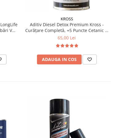
KROSS
 LongLife
Aditiv Diesel Detox Premium Kross -
Pachet 2 x
Curățare Completă, +5 Puncte Cetanic &
Kross - C
Protecție DPF/EGR
Ceta
65,00 Lei
ADAUGA IN COS
AD