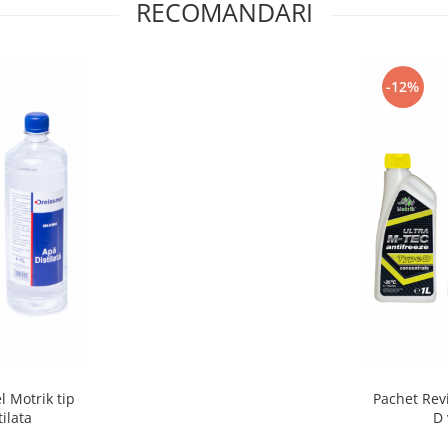
RECOMANDARI
-12%
l Motrik tip
Pachet Revi
ilata
D 