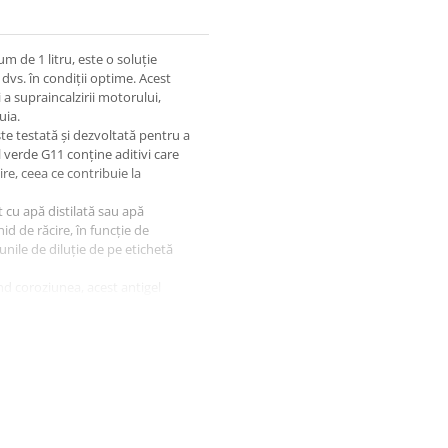
m de 1 litru, este o soluție
dvs. în condiții optime. Acest
a supraincalzirii motorului,
uia.
te testată și dezvoltată pentru a
l verde G11 conține aditivi care
re, ceea ce contribuie la
t cu apă distilată sau apă
d de răcire, în funcție de
unile de diluție de pe etichetă
d coroziunea, acest antigel
cire și a motorului în sine. Cu
i asigurați-vă că mașina dvs.
ă.