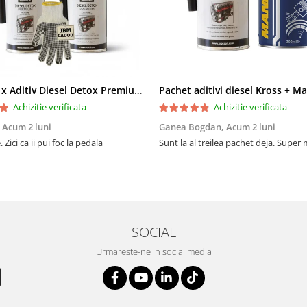
Pachet 2 x Aditiv Diesel Detox Premium Kross - Curățare Completă, +5 Puncte Cetanic & Protecție DPF/EGR
Achizitie verificata
Achizitie verificata
,
Acum 2 luni
Ganea Bogdan,
Acum 2 luni
 Zici ca ii pui foc la pedala
Sunt la al treilea pachet deja. Super
SOCIAL
Urmareste-ne in social media