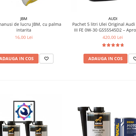
JBM
AUDI
manusi de lucru JBM, cu palma
Pachet 5 litri Ulei Original Audi
intarita
III FE 0W-30 GS55545D2 – Aprobări VW
504.00 / 507.00
16,00 Lei
420,00 Lei
ADAUGA IN COS
ADAUGA IN COS