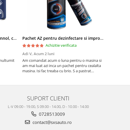
Pachet aditivi diesel Kross + Mannol, curatare injectie DPF si stabilizare ulei
Pachet AZ pentru dezinfectare si improspatare instalatie auto AC
Achizitie verificata
Adi V,
Acum 2 luni
Cornel Miha
 multumit
Am comandat acum o luna pentru o masina si
Produs confo
am mai luat azi inca un pachet pentru cealalta
masina. Isi fac treaba cu brio. S a pastrat
mirosul de proaspat in tot acest timp
SUPORT CLIENTI
L-V 09.00 - 19.00, S 09.00 - 14.00, D - 10.00 - 14.00
0728513009
contact@sxsauto.ro