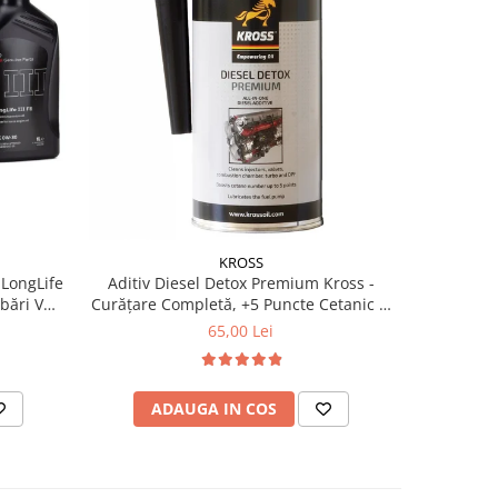
KROSS
 LongLife
Aditiv Diesel Detox Premium Kross -
Pachet 2 x
Curățare Completă, +5 Puncte Cetanic &
Kross - C
Protecție DPF/EGR
Ceta
65,00 Lei
ADAUGA IN COS
AD