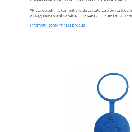
Filtre Combustibil
*Piesa de schimb compatibila de calitate care poate fi util
Filtre Habitaclu
cu Regulamenutul Comisiei Europene (EU) numarul 461/2
Filtre Ulei
Informatii conformitate produs
Intretinere si Cosmetica Auto
Produse Cosmetica Auto
Produse curatare interior auto
Spuma activa & detergenti auto
Accesorii Auto
Accesorii telefoane mobile
Cabluri Curent Auto
Cabluri si adaptoare telefoane
Echipamente Service
Huse Auto
Incarcatoare telefoane mobile
Parasolare Auto