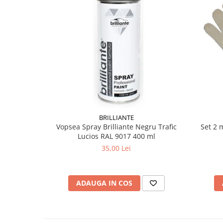
Testere si diagnoza auto
Odorizante Auto
Parfum Original
Parfum Auto
Odorizante grila
BRILLIANTE
Vopsea Spray Brilliante Negru Trafic
Set 2 
Lucios RAL 9017 400 ml
35,00 Lei
ADAUGA IN COS