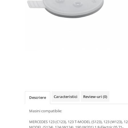
10W60
15W40
20W50
0W12
AdBlue
Aditivi Auto
Antigel
Lichid de Frana
Lichid de Parbriz
Ulei Cutie de Viteze
Ulei Servodirectie
Caracteristici
Review-uri
(0)
Descriere
Uleiuri Hidraulice
Vaselina si Lubrifianti Auto
Masini compatibile:
Filtre Auto
MERCEDES 123 (C123), 123 T-MODEL (S123), 123 (W123), 124 
Filtre Aer
MODEL (S124), 124 (W124), 190 (W201) 1.8-Electric 05.71-