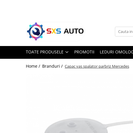
Toate Produsele
Uleiuri si Lichide
Ulei Motor Original și Aftermarket
- 0W20, 5W30, 5W40 - SXS Auto
TOATE PRODUSELE
PROMOTII
LEDURI OMOLOG
0W16
0W20
Home /
Branduri /
Capac vas spalator parbriz Mercedes
0W30
0W40
5W20
5W30
5W40
5W50
10W30
10W40
10W50