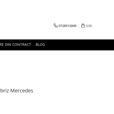
0728513009
0,00
RE DIN CONTRACT
BLOG
rbriz Mercedes