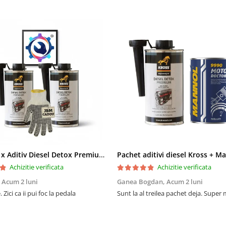
Pachet 2 x Aditiv Diesel Detox Premium Kross - Curățare Completă, +5 Puncte Cetanic & Protecție DPF/EGR
Achizitie verificata
Achizitie verificata
,
Acum 2 luni
Ganea Bogdan,
Acum 2 luni
 Zici ca ii pui foc la pedala
Sunt la al treilea pachet deja. Super