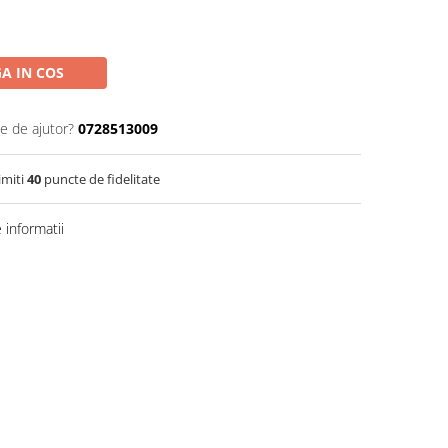
A IN COS
ie de ajutor?
0728513009
imiti
40
puncte de fidelitate
informatii