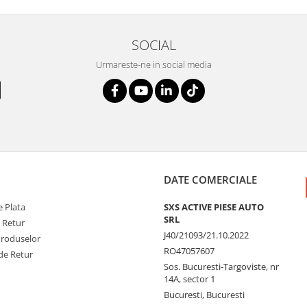
SOCIAL
Urmareste-ne in social media
DATE COMERCIALE
 Plata
SXS ACTIVE PIESE AUTO
SRL
e Retur
J40/21093/21.10.2022
Produselor
RO47057607
de Retur
Sos. Bucuresti-Targoviste, nr
14A, sector 1
Bucuresti, Bucuresti