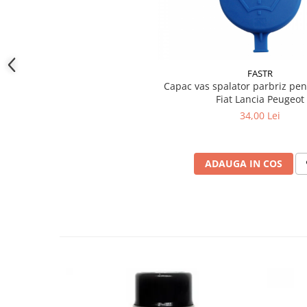
Produse curatare IT
Siguranta Rutiera
Solutii Chimice
FASTR
Stergatoare Auto
Capac vas spalator parbriz pen
Fiat Lancia Peugeot
Electrica si Electronice Auto
34,00 Lei
Becuri Auto
Halogen
LED
ADAUGA IN COS
LED Omologat RAR
Xenon
Auxiliare Halogen
Auxiliare LED
Adaptoare LED
Accesorii electronice auto
Camere Auto DVR
Senzori de Parcare