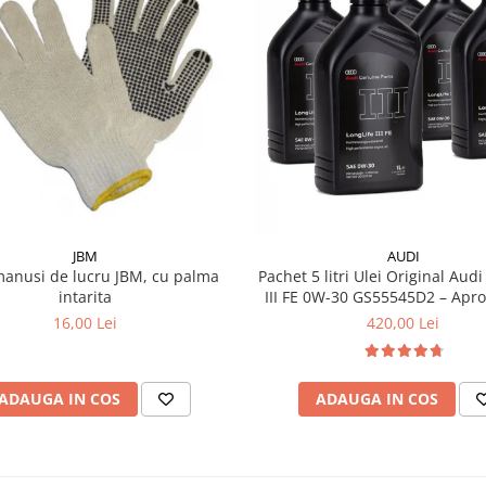
JBM
AUDI
manusi de lucru JBM, cu palma
Pachet 5 litri Ulei Original Audi
intarita
III FE 0W-30 GS55545D2 – Aprobări VW
504.00 / 507.00
16,00 Lei
420,00 Lei
ADAUGA IN COS
ADAUGA IN COS