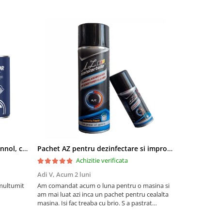
Pachet aditivi diesel Kross + Mannol, curatare injectie DPF si stabilizare ulei
Pachet AZ pentru dezinfectare si improspatare instalatie auto AC
Achizitie verificata
Adi V,
Acum 2 luni
Cornel Miha
 multumit
Am comandat acum o luna pentru o masina si
Produs confo
am mai luat azi inca un pachet pentru cealalta
masina. Isi fac treaba cu brio. S a pastrat
mirosul de proaspat in tot acest timp