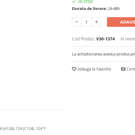
IN STOC
Durata de livrare:
24-48h
ADAUG
Cod Produs:
V30-1374
Ai nevo
La achizitionarea acestui produs pr
Adauga la Favorite
Cere 
(A124), 124 (C124), 124 T-