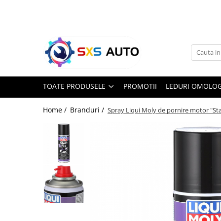
Toate Produsele
Uleiuri si Lichide
Ulei Motor Original și Aftermarket
- 0W20, 5W30, 5W40 - SXS Auto
TOATE PRODUSELE
PROMOTII
LEDURI OMOLOG
0W16
0W20
Home /
Branduri /
Spray Liqui Moly de pornire motor "Sta
0W30
0W40
5W20
5W30
5W40
5W50
10W30
10W40
10W50