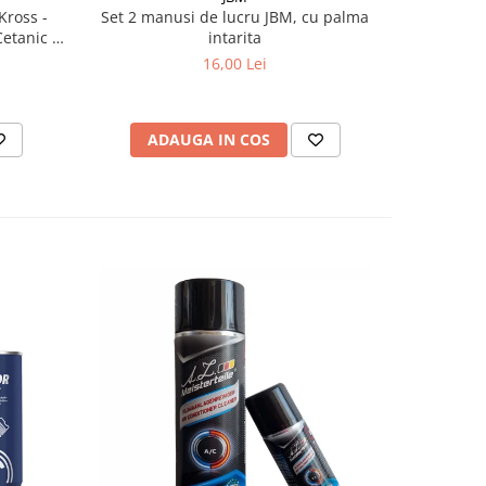
Kross -
Set 2 manusi de lucru JBM, cu palma
Pachet 2 x
Cetanic &
intarita
Kross - C
Ceta
16,00 Lei
ADAUGA IN COS
AD