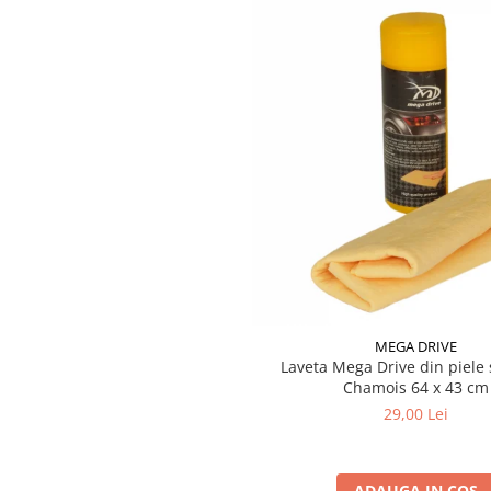
Din cauză că spray-ul Start-Fix conţine substanţe foarte uşor in
nu este permis a se utiliza în apropierea focului deschis sau a 
Testere si diagnoza auto
Odorizante Auto
Parfum Original
Parfum Auto
Odorizante grila
MEGA DRIVE
Laveta Mega Drive din piele 
Chamois 64 x 43 cm
29,00 Lei
ADAUGA IN COS