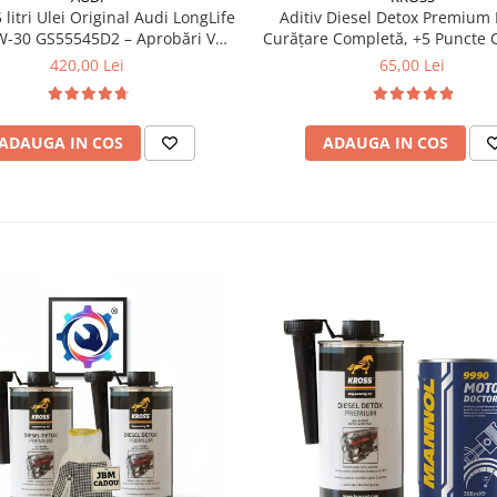
 litri Ulei Original Audi LongLife
Aditiv Diesel Detox Premium 
0 GS55545D2 – Aprobări VW
Curățare Completă, +5 Puncte 
504.00 / 507.00
Protecție DPF/EGR
420,00 Lei
65,00 Lei
ADAUGA IN COS
ADAUGA IN COS