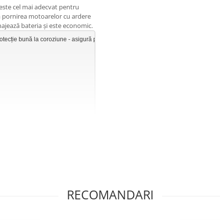
 este cel mai adecvat pentru
ză pornirea motoarelor cu ardere
enajează bateria şi este economic.
toarele Wankel, la pornire dificilă datorită intemperiilor (umezeală, frig)

or umede. Spray-ul de pornire Start-Fix, se utilizează la automobile, 

e construcţie, motostivuitoare şi la alte vehicule de transport la sol, 

 pluguri de zăpadă, drujbe, pompe, diverse agregate mobile de acţionare 

raţie şi imediat se acţionează starterul. La motoarele cu benzină se 

RECOMANDARI
u utilizaţi bujii incandescente şi încălzitoare. Pornirea motorului se 
