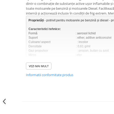
dintr-o combinaţie de substanţe active uşor inflamabile şi
Produse curatare IT
toate motoarele pe benzină şi motoarele Diesel. Facilitea
Siguranta Rutiera
internă şi acţionează inclusiv în condiţii de frig extrem. M
Proprietăți
Solutii Chimice
Stergatoare Auto
Caracteristici tehnice:
Formă                                                  : aerosol lichid

Electrica si Electronice Auto
Suport                                                  : ether, aditive anticorozivi

Culoare/ aspect                                   : incolor

Becuri Auto
Densitate                                             : 0,61 g/ml 

Gaz propulsor                                      : propan, butan cu azot

Halogen
LED
Domeniul de aplicare:
LED Omologat RAR
VEZI MAI MULT
Pentru toate motoarele cu benzină şi Diesel în 4 şi 2 timpi şi mo
Xenon
bateriei slabe, deficienţelor în sistemul de alimentare şi bujiil
Informatii conformitate produs
autocamioane, autobuze, motociclete, motoare de bărci, utilaje d
Auxiliare Halogen
tractoare, utilaje mici de cultivat solul, maşini de tuns iarba,
Auxiliare LED
Adaptoare LED
Mod de utilizare:
Accesorii electronice auto
Se pulverizează direct în filtrul de aer sau în conducta de aspi
accelerează uşor, la motoarele Diesel se accelerează complet. N
Camere Auto DVR
Notă:
Senzori de Parcare