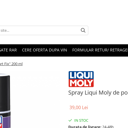
ATE RAR
CERE OFERTA DUPA VIN
FORMULAR RETUR/ RETRAGE
rt Fix" 200 ml
Spray Liqui Moly de po
39,00 Lei
IN STOC
Durata de livrare:
24-48h