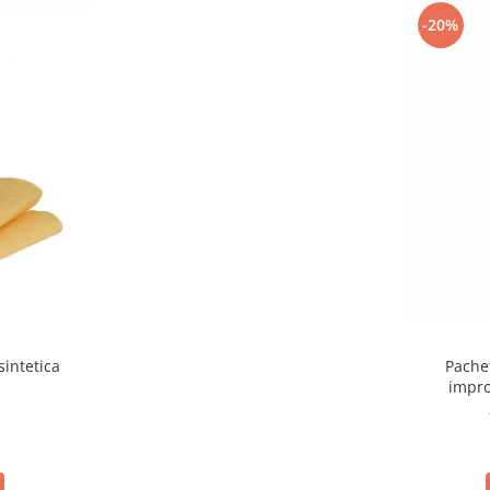
flamabile nu este permis a se fuma în timpul folosirii lui. De asemenea, 

-20%
altor surse de aprindere.

sintetica
Pache
impro