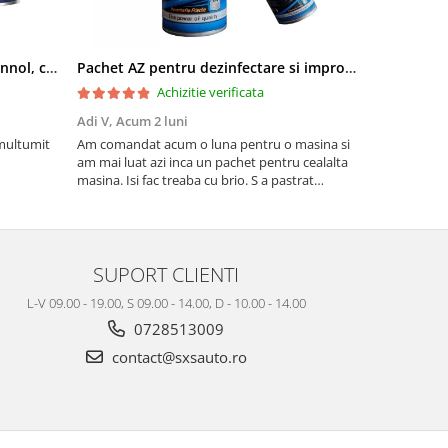
Pachet aditivi diesel Kross + Mannol, curatare injectie DPF si stabilizare ulei
Pachet AZ pentru dezinfectare si improspatare instalatie auto AC
Achizitie verificata
Adi V,
Acum 2 luni
Cornel Miha
 multumit
Am comandat acum o luna pentru o masina si
Produs confo
am mai luat azi inca un pachet pentru cealalta
masina. Isi fac treaba cu brio. S a pastrat
mirosul de proaspat in tot acest timp
SUPORT CLIENTI
L-V 09.00 - 19.00, S 09.00 - 14.00, D - 10.00 - 14.00
0728513009
contact@sxsauto.ro