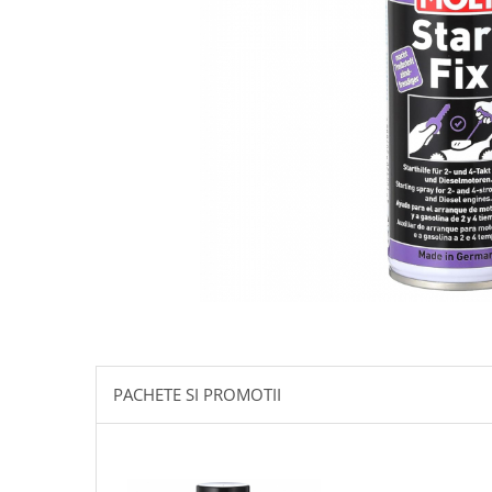
10W60
15W40
20W50
0W12
AdBlue
Aditivi Auto
Antigel
Lichid de Frana
Lichid de Parbriz
Ulei Cutie de Viteze
Ulei Servodirectie
Uleiuri Hidraulice
PACHETE SI PROMOTII
Vaselina si Lubrifianti Auto
Filtre Auto
Filtre Aer