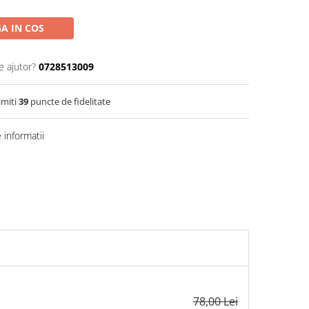
A IN COS
e ajutor?
0728513009
imiti
39
puncte de fidelitate
informatii
78,00 Lei