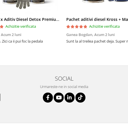
Pachet 2 x Aditiv Diesel Detox Premium Kross - Curățare Completă, +5 Puncte Cetanic & Protecție DPF/EGR
Achizitie verificata
Achizitie verificata
,
Acum 2 luni
Ganea Bogdan,
Acum 2 luni
 Zici ca ii pui foc la pedala
Sunt la al treilea pachet deja. Super
SOCIAL
Urmareste-ne in social media