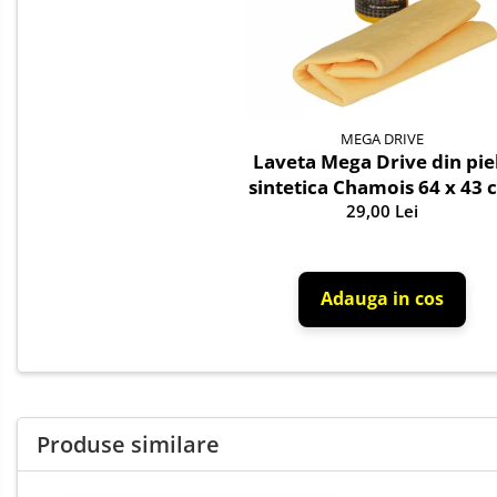
Siguranta Rutiera
Solutii Chimice
Stergatoare Auto
Becuri Auto
MEGA DRIVE
Halogen
Laveta Mega Drive din pie
sintetica Chamois 64 x 43 
LED
29,00 Lei
LED Omologat RAR
Xenon
Auxiliare Halogen
Adauga in cos
Auxiliare LED
Adaptoare LED
Accesorii electronice auto
Camere Auto DVR
Senzori de Parcare
Produse similare
Testere si diagnoza auto