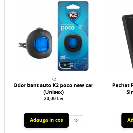
Parfum Original
Parfum Auto
Odorizante grila
K2
Pachet 
Odorizant auto K2 poco new car
Si
(Unisex)
20,00 Lei
Ad
Adauga in cos