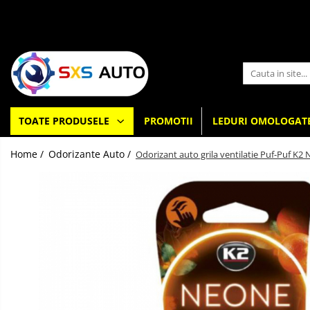
Toate Produsele
Uleiuri si Lichide
Ulei Motor Original și Aftermarket
- 0W20, 5W30, 5W40 - SXS Auto
TOATE PRODUSELE
PROMOTII
LEDURI OMOLOGAT
0W16
0W20
Home /
Odorizante Auto /
Odorizant auto grila ventilatie Puf-Puf K2
0W30
0W40
5W20
5W30
5W40
5W50
10W30
10W40