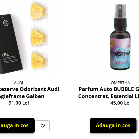
AUDI
OMERTHA
Rezerve Odorizant Audi
Parfum Auto BUBBLE G
ngleframe Galben
Concentrat, Essential L
91,00 Lei
45,00 Lei
auga in cos
Adauga in cos