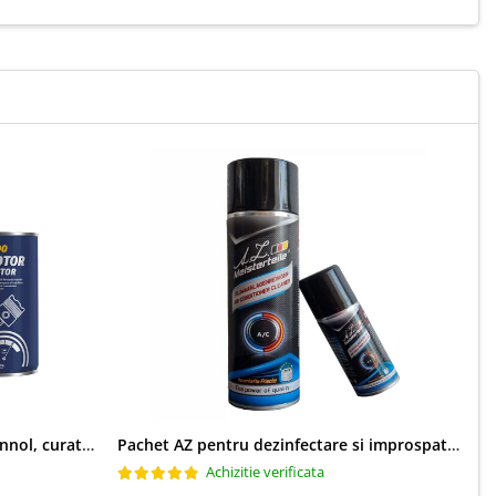
Pachet aditivi diesel Kross + Mannol, curatare injectie DPF si stabilizare ulei
Pachet AZ pentru dezinfectare si improspatare instalatie auto AC
Achizitie verificata