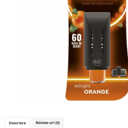
10W50
10W60
15W40
20W50
0W12
AdBlue
Aditivi Auto
Antigel
Lichid de Frana
Lichid de Parbriz
Ulei Cutie de Viteze
Ulei Servodirectie
Uleiuri Hidraulice
Vaselina si Lubrifianti Auto
Filtre Auto
Review-uri
(0)
Descriere
Filtre Aer
Intretinere si