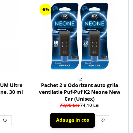
-5%
K2
UM Ultra
Pachet 2 x Odorizant auto grila
ine, 30 ml
ventilatie Puf-Puf K2 Neone New
Car (Unisex)
78,00 Lei
74,10 Lei
Adauga in cos