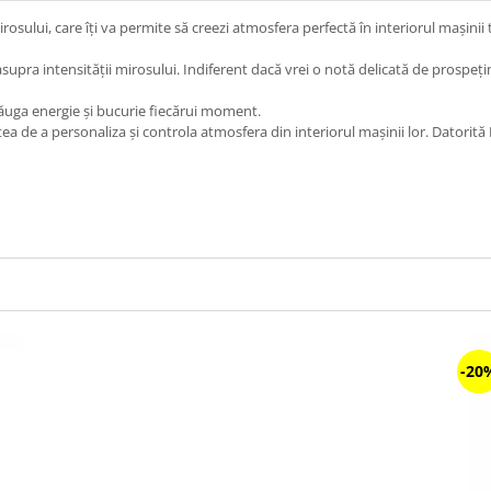
ului, care îți va permite să creezi atmosfera perfectă în interiorul mașinii t
 asupra intensității mirosului. Indiferent dacă vrei o notă delicată de prosp
ăuga energie și bucurie fiecărui moment.
a de a personaliza și controla atmosfera din interiorul mașinii lor. Datorită
-20