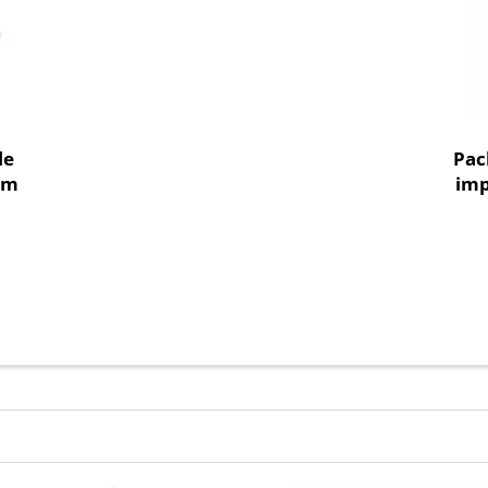
le
Pac
cm
imp