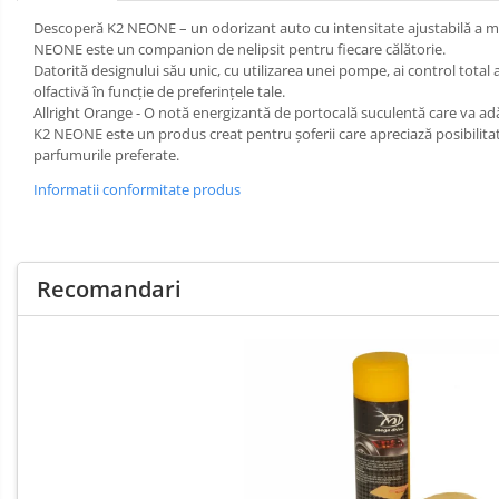
Cosmetica
Descoperă K2 NEONE – un odorizant auto cu intensitate ajustabilă a miros
Filtre Combustibil
Auto
NEONE este un companion de nelipsit pentru fiecare călătorie.
Accesorii
Filtre Habitaclu
Datorită designului său unic, cu utilizarea unei pompe, ai control total
Auto
olfactivă în funcție de preferințele tale.
Filtre Ulei
Allright Orange - O notă energizantă de portocală suculentă care va ad
K2 NEONE este un produs creat pentru șoferii care apreciază posibilitate
Produse Cosmetica Auto
parfumurile preferate.
Produse curatare interior auto
Informatii conformitate produs
Spuma activa & detergenti auto
Accesorii telefoane mobile
Electrica
si
Cabluri Curent Auto
Recomandari
Electronice
Odorizante
Auto
Cabluri si adaptoare telefoane
Auto
Echipamente Service
Huse Auto
Incarcatoare telefoane mobile
Parasolare Auto
Produse curatare IT