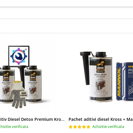
Pachet 2 x Aditiv Diesel Detox Premium Kross - Curățare Completă, +5 Puncte Cetanic & Protecție DPF/EGR
hizitie verificata
Achizitie verificata