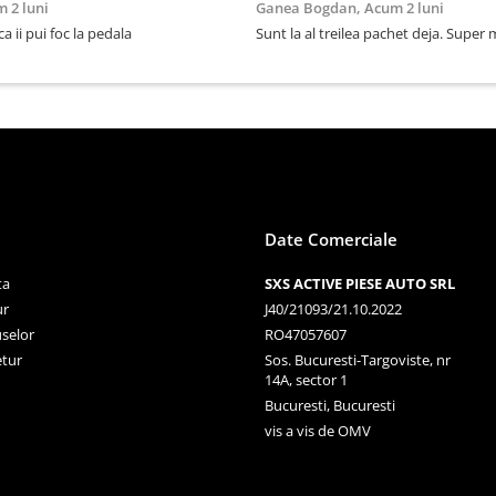
 2 luni
Ganea Bogdan,
Acum 2 luni
ca ii pui foc la pedala
Sunt la al treilea pachet deja. Super
Date Comerciale
ta
SXS ACTIVE PIESE AUTO SRL
ur
J40/21093/21.10.2022
selor
RO47057607
etur
Sos. Bucuresti-Targoviste, nr
14A, sector 1
Bucuresti, Bucuresti
vis a vis de OMV