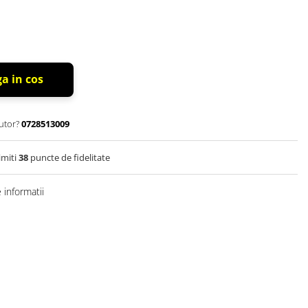
a in cos
utor?
0728513009
imiti
38
puncte de fidelitate
informatii