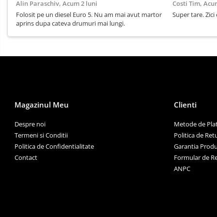
Alin Paraschiv,
Acum 2 luni
Costi Tim,
Acum
Folosit pe un diesel Euro 5. Nu am mai avut martor
Super tare. Zici 
aprins dupa cateva drumuri mai lungi.
Magazinul Meu
Clienti
Despre noi
Metode de Pla
Termeni si Conditii
Politica de Ret
Politica de Confidentialitate
Garantia Produ
Contact
Formular de R
ANPC