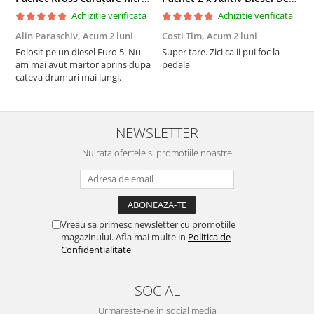
Achizitie verificata
Achizitie verificata
Alin Paraschiv,
Acum 2 luni
Costi Tim,
Acum 2 luni
G
Folosit pe un diesel Euro 5. Nu
Super tare. Zici ca ii pui foc la
S
am mai avut martor aprins dupa
pedala
S
cateva drumuri mai lungi.
NEWSLETTER
Nu rata ofertele si promotiile noastre
Vreau sa primesc newsletter cu promotiile
magazinului. Afla mai multe in
Politica de
Confidentialitate
SOCIAL
Urmareste-ne in social media