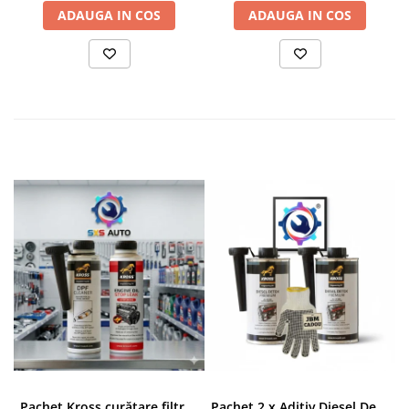
ADAUGA IN COS
ADAUGA IN COS
Pachet Kross curățare filtru particule DPF și etanșare ulei 250 ml + 250 ml
Pachet 2 x Aditiv Diesel Detox Premium Kross - Curățare Completă, +5 Puncte Cetanic & Protecție DPF/EGR