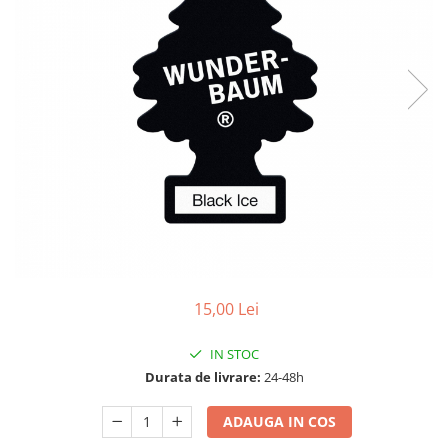
15W40
20W50
0W12
AdBlue
Aditivi Auto
Antigel
Lichid de Frana
Lichid de Parbriz
Ulei Cutie de Viteze
Ulei Servodirectie
Uleiuri Hidraulice
15,00 Lei
Vaselina si Lubrifianti Auto
IN STOC
Durata de livrare:
24-48h
ADAUGA IN COS