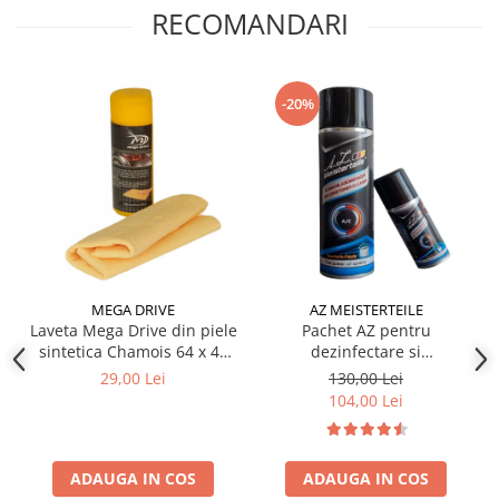
RECOMANDARI
-20%
MEGA DRIVE
AZ MEISTERTEILE
Laveta Mega Drive din piele
Pachet AZ pentru
sintetica Chamois 64 x 43
dezinfectare si
cm
improspatare instalatie
29,00 Lei
130,00 Lei
auto AC
104,00 Lei
ADAUGA IN COS
ADAUGA IN COS