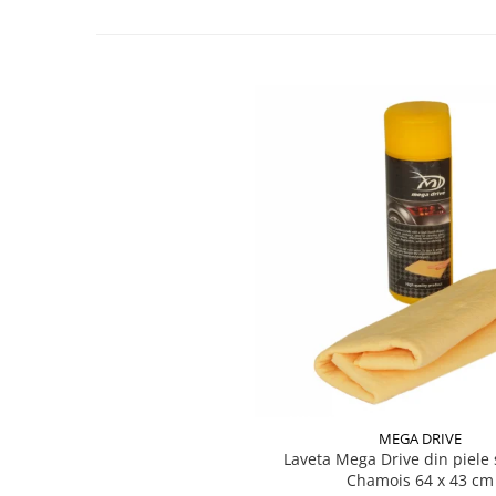
Testere si diagnoza auto
Odorizante Auto
Parfum Original
Parfum Auto
Odorizante grila
MEGA DRIVE
Laveta Mega Drive din piele 
Chamois 64 x 43 cm