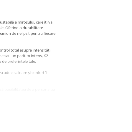
tabilă a mirosului, care îți va
le. Oferind o durabilitate
anion de nelipsit pentru fiecare
ntrol total asupra intensității
ime sau un parfum intens, K2
 de preferințele tale.
a aduce alinare și confort în
ă posibilitatea de a personaliza
2 NEONE, fiecare călătorie devine